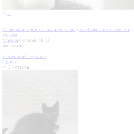
2
Маленький принц Саша ищет свой дом. Во фраке и с белыми
ушками.
Москва
Сегодня, 18:12
Бесплатно
Екатерина Самухина
Приют
5
3 отзыва