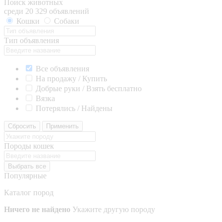
Поиск животных
среди 20 329 объявлений
Кошки
Собаки
Тип объявления
Все объявления
На продажу / Купить
Добрые руки / Взять бесплатно
Вязка
Потерялись / Найдены
Сбросить
Применить
Породы кошек
Выбрать все
Популярные
Каталог пород
Ничего не найдено
Укажите другую породу