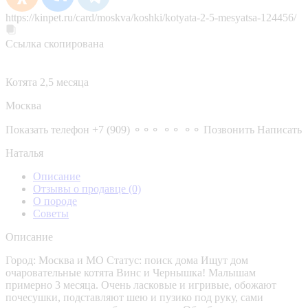
https://kinpet.ru/card/moskva/koshki/kotyata-2-5-mesyatsa-124456/
Ссылка скопирована
Котята 2,5 месяца
Москва
Показать телефон
+7 (909) ⚬⚬⚬ ⚬⚬ ⚬⚬
Позвонить
Написать
Наталья
Описание
Отзывы о продавце
(0)
О породе
Советы
Описание
Город: Москва и МО Статус: поиск дома Ищут дом
очаровательные котята Винс и Чернышка! Малышам
примерно 3 месяца. Очень ласковые и игривые, обожают
почесушки, подставляют шею и пузико под руку, сами