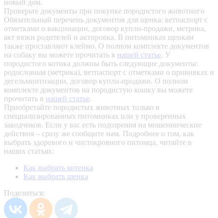
новый дом.
Проверьте документы при покупке породистого животного
Обязательный перечень документов для щенка: ветпаспорт с
отметками о вакцинации, договор купли-продажи, метрика,
акт вязки родителей и актировка. В питомниках щенкам
также проставляют клеймо. О полном комплекте документов
на собаку вы можете прочитать в
нашей статье
.
У
породистого котика должны быть следующие документы:
родословная (метрика), ветпаспорт с отметками о прививках и
дегельминтизации, договор купли-продажи. О полном
комплекте документов на породистую кошку вы можете
прочитать в
нашей статье
.
Приобретайте породистых животных только в
специализированных питомниках или у проверенных
заводчиков. Если у вас есть подозрения на мошеннические
действия – сразу же сообщите нам.
Подробнее о том, как
выбрать здорового и чистокровного питомца, читайте в
наших статьях:
Как выбрать котенка
Как выбрать щенка
Поделиться: