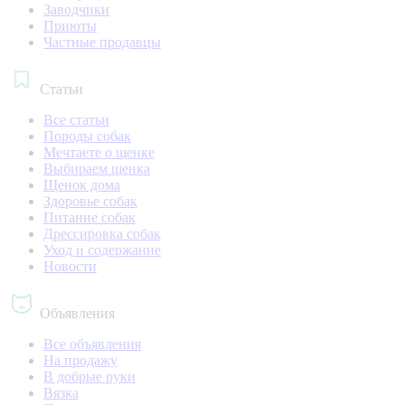
Заводчики
Приюты
Частные продавцы
Статьи
Все статьи
Породы собак
Мечтаете о щенке
Выбираем щенка
Щенок дома
Здоровье собак
Питание собак
Дрессировка собак
Уход и содержание
Новости
Объявления
Все объявления
На продажу
В добрые руки
Вязка