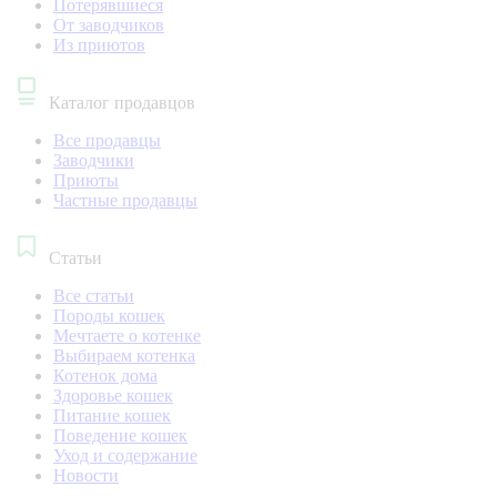
Потерявшиеся
От заводчиков
Из приютов
Каталог продавцов
Все продавцы
Заводчики
Приюты
Частные продавцы
Статьи
Все статьи
Породы кошек
Мечтаете о котенке
Выбираем котенка
Котенок дома
Здоровье кошек
Питание кошек
Поведение кошек
Уход и содержание
Новости