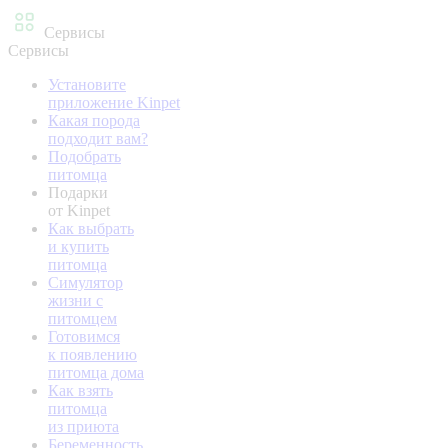
Сервисы
Сервисы
Установите
приложение Kinpet
Какая порода
подходит вам?
Подобрать
питомца
Подарки
от Kinpet
Как выбрать
и купить
питомца
Симулятор
жизни с
питомцем
Готовимся
к появлению
питомца дома
Как взять
питомца
из приюта
Беременность