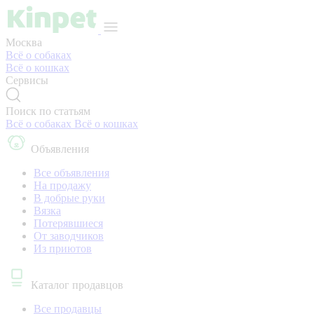
Москва
Всё о собаках
Всё о кошках
Сервисы
Поиск по статьям
Всё о собаках
Всё о кошках
Объявления
Все объявления
На продажу
В добрые руки
Вязка
Потерявшиеся
От заводчиков
Из приютов
Каталог продавцов
Все продавцы