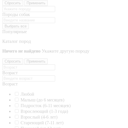
Сбросить
Применить
Породы собак
Выбрать все
Популярные
Каталог пород
Ничего не найдено
Укажите другую породу
Сбросить
Применить
Возраст
Возраст
Любой
Малыш (до 6 месяцев)
Подросток (6-11 месяцев)
Взрослеющий (1-3 года)
Взрослый (4-6 лет)
Стареющий (7-11 лет)