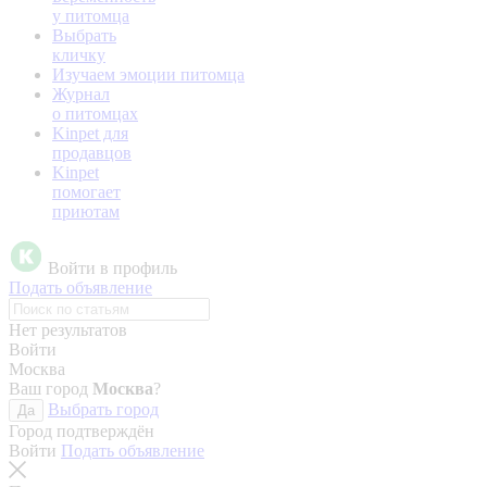
у питомца
Выбрать
кличку
Изучаем эмоции питомца
Журнал
о питомцах
Kinpet для
продавцов
Kinpet
помогает
приютам
Войти в профиль
Подать объявление
Нет результатов
Войти
Москва
Ваш город
Москва
?
Выбрать город
Да
Город подтверждён
Войти
Подать объявление