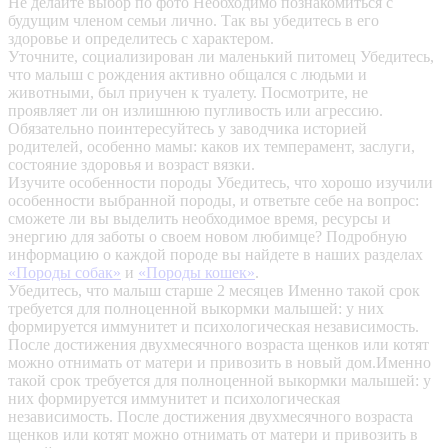
Не делайте выбор по фото
Необходимо познакомиться с
будущим членом семьи лично. Так вы убедитесь в его
здоровье и определитесь с характером.
Уточните, социализирован ли маленький питомец
Убедитесь,
что малыш с рождения активно общался с людьми и
животными, был приучен к туалету. Посмотрите, не
проявляет ли он излишнюю пугливость или агрессию.
Обязательно поинтересуйтесь у заводчика историей
родителей, особенно мамы: каков их темперамент, заслуги,
состояние здоровья и возраст вязки.
Изучите особенности породы
Убедитесь, что хорошо изучили
особенности выбранной породы, и ответьте себе на вопрос:
сможете ли вы выделить необходимое время, ресурсы и
энергию для заботы о своем новом любимце? Подробную
информацию о каждой породе вы найдете в наших разделах
«Породы собак»
и
«Породы кошек»
.
Убедитесь, что малыш старше 2 месяцев
Именно такой срок
требуется для полноценной выкормки малышей: у них
формируется иммунитет и психологическая независимость.
После достижения двухмесячного возраста щенков или котят
можно отнимать от матери и привозить в новый дом.Именно
такой срок требуется для полноценной выкормки малышей: у
них формируется иммунитет и психологическая
независимость. После достижения двухмесячного возраста
щенков или котят можно отнимать от матери и привозить в