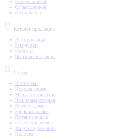
Потерявшиеся
От заводчиков
Из приютов
Каталог продавцов
Все продавцы
Заводчики
Приюты
Частные продавцы
Статьи
Все статьи
Породы кошек
Мечтаете о котенке
Выбираем котенка
Котенок дома
Здоровье кошек
Питание кошек
Поведение кошек
Уход и содержание
Новости