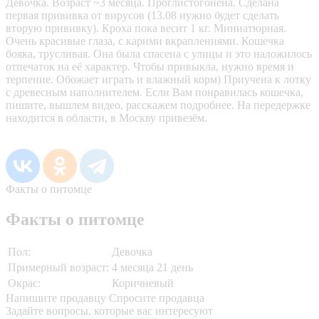
Девочка. Возраст ~3 месяца. Проглистогонена. Сделана
первая прививка от вирусов (13.08 нужно будет сделать
вторую прививку). Кроха пока весит 1 кг. Миниатюрная.
Очень красивые глаза, с карими вкраплениями. Кошечка
бояка, трусливая. Она была спасена с улицы и это наложилось
отпечаток на её характер. Чтобы привыкла, нужно время и
терпение. Обожает играть и влажный корм) Приучена к лотку
с древесным наполнителем. Если Вам понравилась кошечка,
пишите, вышлем видео, расскажем подробнее. На передержке
находится в области, в Москву привезём.
Факты о питомце
Факты о питомце
Пол:
Девочка
Примерный возраст:
4 месяца 21 день
Окрас:
Коричневый
Напишите продавцу
Спросите продавца
Задайте вопросы, которые вас интересуют