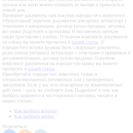
щенков или котят можно отнимать от матери и привозить в
новый дом.
Проверьте документы при покупке породистого животного
Обязательный перечень документов для щенка: ветпаспорт с
отметками о вакцинации, договор купли-продажи, метрика,
акт вязки родителей и актировка. В питомниках щенкам
также проставляют клеймо. О полном комплекте документов
на собаку вы можете прочитать в
нашей статье
.
У
породистого котика должны быть следующие документы:
родословная (метрика), ветпаспорт с отметками о прививках и
дегельминтизации, договор купли-продажи. О полном
комплекте документов на породистую кошку вы можете
прочитать в
нашей статье
.
Приобретайте породистых животных только в
специализированных питомниках или у проверенных
заводчиков. Если у вас есть подозрения на мошеннические
действия – сразу же сообщите нам.
Подробнее о том, как
выбрать здорового и чистокровного питомца, читайте в
наших статьях:
Как выбрать котенка
Как выбрать щенка
Поделиться: