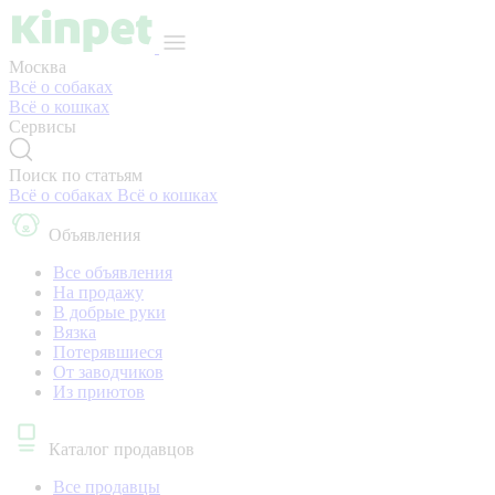
Москва
Всё о собаках
Всё о кошках
Сервисы
Поиск по статьям
Всё о собаках
Всё о кошках
Объявления
Все объявления
На продажу
В добрые руки
Вязка
Потерявшиеся
От заводчиков
Из приютов
Каталог продавцов
Все продавцы