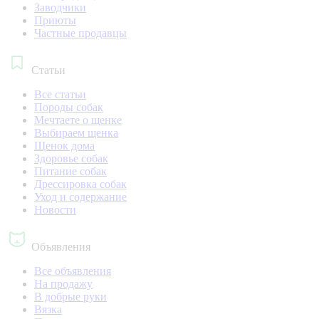
Заводчики
Приюты
Частные продавцы
Статьи
Все статьи
Породы собак
Мечтаете о щенке
Выбираем щенка
Щенок дома
Здоровье собак
Питание собак
Дрессировка собак
Уход и содержание
Новости
Объявления
Все объявления
На продажу
В добрые руки
Вязка