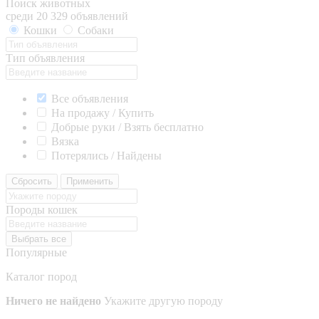
Поиск животных
среди 20 329 объявлений
Кошки
Собаки
Тип объявления
Все объявления
На продажу / Купить
Добрые руки / Взять бесплатно
Вязка
Потерялись / Найдены
Сбросить
Применить
Породы кошек
Выбрать все
Популярные
Каталог пород
Ничего не найдено
Укажите другую породу