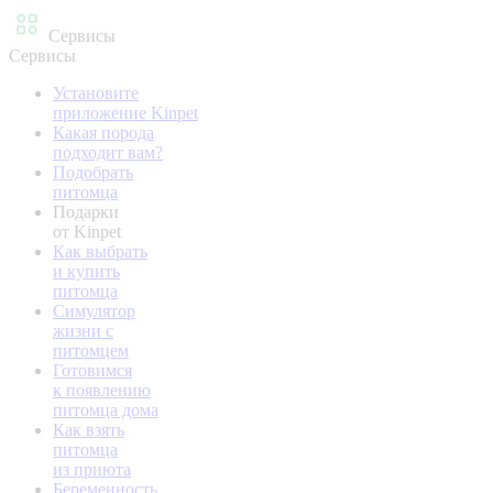
Сервисы
Сервисы
Установите
приложение Kinpet
Какая порода
подходит вам?
Подобрать
питомца
Подарки
от Kinpet
Как выбрать
и купить
питомца
Симулятор
жизни с
питомцем
Готовимся
к появлению
питомца дома
Как взять
питомца
из приюта
Беременность