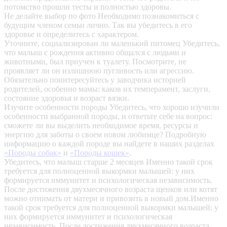
потомство прошли тесты и полностью здоровы.
Не делайте выбор по фото
Необходимо познакомиться с
будущим членом семьи лично. Так вы убедитесь в его
здоровье и определитесь с характером.
Уточните, социализирован ли маленький питомец
Убедитесь,
что малыш с рождения активно общался с людьми и
животными, был приучен к туалету. Посмотрите, не
проявляет ли он излишнюю пугливость или агрессию.
Обязательно поинтересуйтесь у заводчика историей
родителей, особенно мамы: каков их темперамент, заслуги,
состояние здоровья и возраст вязки.
Изучите особенности породы
Убедитесь, что хорошо изучили
особенности выбранной породы, и ответьте себе на вопрос:
сможете ли вы выделить необходимое время, ресурсы и
энергию для заботы о своем новом любимце? Подробную
информацию о каждой породе вы найдете в наших разделах
«Породы собак»
и
«Породы кошек»
.
Убедитесь, что малыш старше 2 месяцев
Именно такой срок
требуется для полноценной выкормки малышей: у них
формируется иммунитет и психологическая независимость.
После достижения двухмесячного возраста щенков или котят
можно отнимать от матери и привозить в новый дом.Именно
такой срок требуется для полноценной выкормки малышей: у
них формируется иммунитет и психологическая
независимость. После достижения двухмесячного возраста