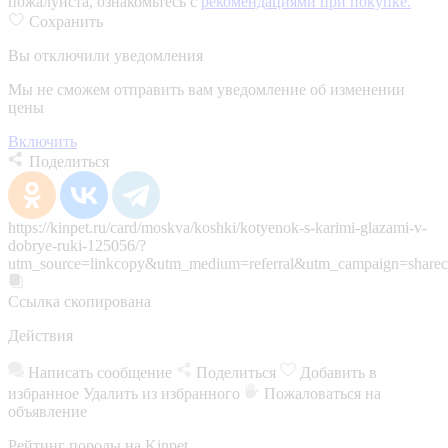
пожалуйста, ознакомьтесь с
рекомендациями при покупке.
Сохранить
Вы отключили уведомления
Мы не сможем отправить вам уведомление об изменении
цены
Включить
Поделиться
https://kinpet.ru/card/moskva/koshki/kotyenok-s-karimi-glazami-v-
dobrye-ruki-125056/?
utm_source=linkcopy&utm_medium=referral&utm_campaign=sharec
Ссылка скопирована
Действия
Написать сообщение
Поделиться
Добавить в
избранное
Удалить из избранного
Пожаловаться на
объявление
Рейтинг породы на Kinpet