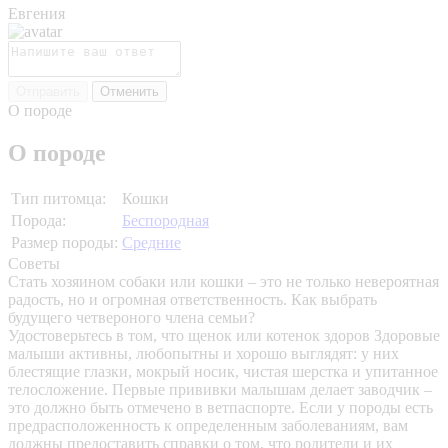
Евгения
Отправить
Отменить
О породе
О породе
Тип питомца:
Кошки
Порода:
Беспородная
Размер породы:
Средние
Советы
Стать хозяином собаки или кошки – это не только невероятная
радость, но и огромная ответственность. Как выбрать
будущего четвероного члена семьи?
Удостоверьтесь в том, что щенок или котенок здоров
Здоровые
малыши активны, любопытны и хорошо выглядят: у них
блестящие глазки, мокрый носик, чистая шерстка и упитанное
телосложение. Первые прививки малышам делает заводчик –
это должно быть отмечено в ветпаспорте. Если у породы есть
предрасположенность к определенным заболеваниям, вам
должны предоставить справки о том, что родители и их