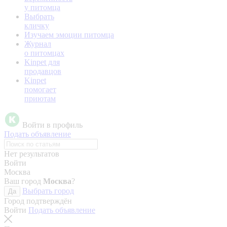
у питомца
Выбрать
кличку
Изучаем эмоции питомца
Журнал
о питомцах
Kinpet для
продавцов
Kinpet
помогает
приютам
Войти в профиль
Подать объявление
Нет результатов
Войти
Москва
Ваш город
Москва
?
Выбрать город
Да
Город подтверждён
Войти
Подать объявление