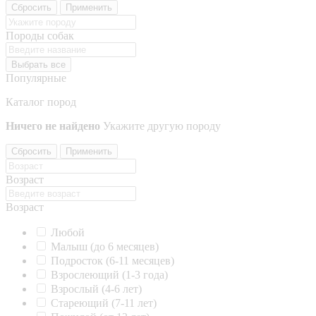
Сбросить
Применить
Породы собак
Выбрать все
Популярные
Каталог пород
Ничего не найдено
Укажите другую породу
Сбросить
Применить
Возраст
Возраст
Любой
Малыш (до 6 месяцев)
Подросток (6-11 месяцев)
Взрослеющий (1-3 года)
Взрослый (4-6 лет)
Стареющий (7-11 лет)