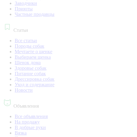
Заводчики
Приюты
Частные продавцы
Статьи
Все статьи
Породы собак
Мечтаете о щенке
Выбираем щенка
Щенок дома
Здоровье собак
Питание собак
Дрессировка собак
Уход и содержание
Новости
Объявления
Все объявления
На продажу
В добрые руки
Вязка