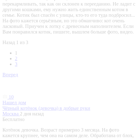
перекармливать, так как он склонен к перееданию. Не ладит с
другими кошками, ему нужно жить единственным котом в
семье. Котик был спасён с улицы, кто-то его туда подбросил...
На фото кажется серьёзным, но это обманчиво: кот очень
ласковый. Приучен к лотку с древесным наполнителем. Если
Вам понравился котик, пишите, вышлем больше фото, видео.
Назад
1 из 3
1
2
3
Вперед
10
Нашел дом
Чёрный котёнок (девочка) в добрые руки
Москва
2 дня назад
Бесплатно
Котёнок девочка. Возраст примерно 3 месяца. На фото
кажется крупнее, чем она на самом деле. Обработана от блох,