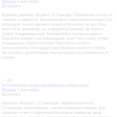
Москва
1 день назад
Бесплатно
Котёнок, девочка. Возраст ~3,5 месяца. Обработана от блох и
глистов селафортом. Малышка была найдена возле одного из
подъездов, поиск прежних хозяев результатов не дал. Она
явно была домашняя, т.к. совершенно ручная. Не боится
людей. Гладкошерстная. Трехцветного матового окраса.
Характер немного нагловатенький, знает чего хочет, любит
командовать. Очень игривая. Приучена к лотку с
наполнителем. По вопросу пристройства пишите Отдаём
бесплатно, с дальнейшим ненавязчивым отслеживанием её
судьбы.
10
Белоснежный пушистый котёнок в добрые руки
Москва
1 день назад
Бесплатно
Мальчик. Возраст ~3,5 месяцев. Обработан от блох.
Пушистый, белоснежный с желто-зелёными глазами. Был
подкинут в место кормления бездомных кошек во двор