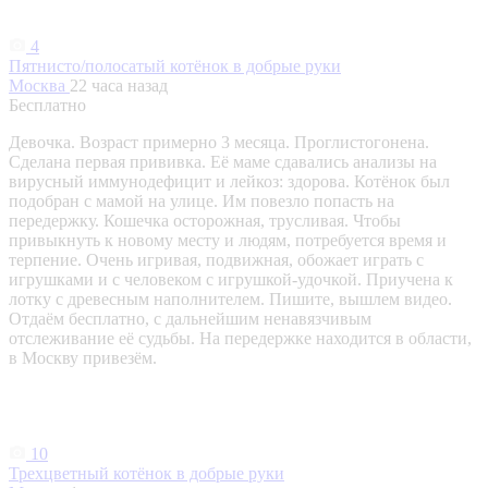
4
Пятнисто/полосатый котёнок в добрые руки
Москва
22 часа назад
Бесплатно
Девочка. Возраст примерно 3 месяца. Проглистогонена.
Сделана первая прививка. Её маме сдавались анализы на
вирусный иммунодефицит и лейкоз: здорова. Котёнок был
подобран с мамой на улице. Им повезло попасть на
передержку. Кошечка осторожная, трусливая. Чтобы
привыкнуть к новому месту и людям, потребуется время и
терпение. Очень игривая, подвижная, обожает играть с
игрушками и с человеком с игрушкой-удочкой. Приучена к
лотку с древесным наполнителем. Пишите, вышлем видео.
Отдаём бесплатно, с дальнейшим ненавязчивым
отслеживание её судьбы. На передержке находится в области,
в Москву привезём.
10
Трехцветный котёнок в добрые руки