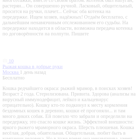
многоэтажки, вместе со своим братом. Котенок был напуган,
растерян... Он совершенно ручной. Ласковый, общительный,
просится на ручки, плачет... Сейчас оба котенка на
передержке. Ищем хозяев, надёжных! Отдаём бесплатно, с
дальнейшим ненавязчивым отслеживанием его судьбы. На
передержке находится в области, возможна передача котенка
по договорённости на полпути. Пишите
10
Рыжая кошка в добрые руки
Москва
1 день назад
Бесплатно
Кошка редчайшего окраса: рыжий мрамор, в поисках хозяев!
Возраст 2 года. Стерилизована. Привита. Здорова (анализы на
вирусный иммунодефицит, лейкоз и кальцевирус
отрицательно). Кошку кто-то подкинул к месту кормления
бездомных кошек в деревню, кошки её прогоняли... и там
много диких собак. Ей повезло что забрали и определили на
передержку, это спасло кошке жизнь. Эффектной внешности:
яркого рыжего мраморного окраса. Шерсть плюшевая. Кошка
весёлая, добрая, обаятельная. Общительная, любит быть в
компании человека. Но в тоже время она ненавязчива, умеет