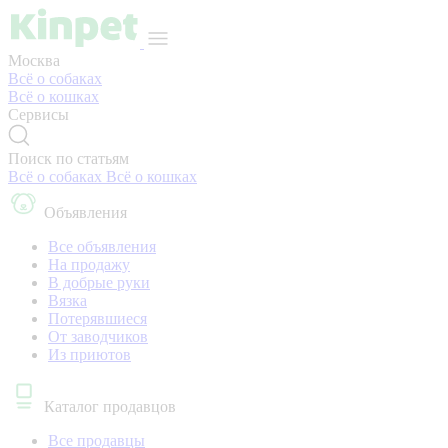
Москва
Всё о собаках
Всё о кошках
Сервисы
Поиск по статьям
Всё о собаках
Всё о кошках
Объявления
Все объявления
На продажу
В добрые руки
Вязка
Потерявшиеся
От заводчиков
Из приютов
Каталог продавцов
Все продавцы