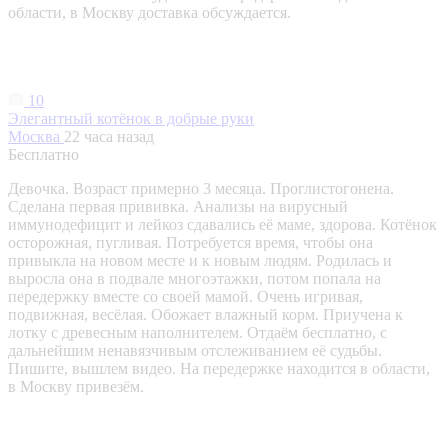
области, в Москву доставка обсуждается.
10
Элегантный котёнок в добрые руки
Москва
22 часа назад
Бесплатно
Девочка. Возраст примерно 3 месяца. Проглистогонена.
Сделана первая прививка. Анализы на вирусный
иммунодефицит и лейкоз сдавались её маме, здорова. Котёнок
осторожная, пугливая. Потребуется время, чтобы она
привыкла на новом месте и к новым людям. Родилась и
выросла она в подвале многоэтажки, потом попала на
передержку вместе со своей мамой. Очень игривая,
подвижная, весёлая. Обожает влажный корм. Приучена к
лотку с древесным наполнителем. Отдаём бесплатно, с
дальнейшим ненавязчивым отслеживанием её судьбы.
Пишите, вышлем видео. На передержке находится в области,
в Москву привезём.