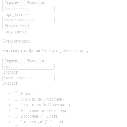
Сбросить
Применить
Породы собак
Выбрать все
Популярные
Каталог пород
Ничего не найдено
Укажите другую породу
Сбросить
Применить
Возраст
Возраст
Любой
Малыш (до 6 месяцев)
Подросток (6-11 месяцев)
Взрослеющий (1-3 года)
Взрослый (4-6 лет)
Стареющий (7-11 лет)