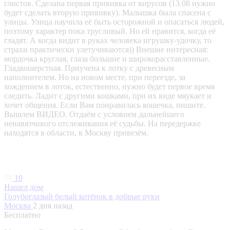
глистов. Сделана первая прививка от вирусов (13.08 нужно
будет сделать вторую прививку). Малышка была спасена с
улицы. Улица научила её быть осторожной и опасаться людей,
поэтому характер пока трусливый. Но ей нравится, когда её
гладят. А когда видит в руках человека игрушку-удочку, то
страхи практически улетучиваются)) Внешне интересная:
мордочка круглая, глаза большие и широкорасставленные.
Гладкошерстная. Приучена к лотку с древесным
наполнителем. Но на новом месте, при переезде, за
хождением в лоток, естественно, нужно будет первое время
следить. Ладит с другими кошками, при их виде мяукает и
хочет общения. Если Вам понравилась кошечка, пишите.
Вышлем ВИДЕО. Отдаём с условием дальнейшего
ненавязчивого отслеживания её судьбы. На передержке
находятся в области, в Москву привезём.
10
Нашел дом
Голубоглазый белый котёнок в добрые руки
Москва
2 дня назад
Бесплатно