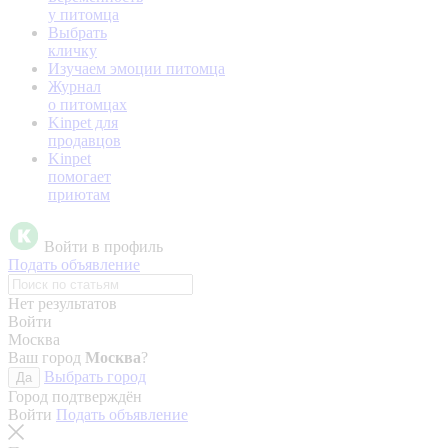
у питомца
Выбрать
кличку
Изучаем эмоции питомца
Журнал
о питомцах
Kinpet для
продавцов
Kinpet
помогает
приютам
Войти в профиль
Подать объявление
Нет результатов
Войти
Москва
Ваш город
Москва
?
Выбрать город
Да
Город подтверждён
Войти
Подать объявление