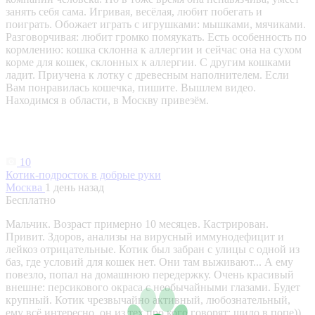
занять себя сама. Игривая, весёлая, любит побегать и
поиграть. Обожает играть с игрушками: мышками, мячиками.
Разговорчивая: любит громко помяукать. Есть особенность по
кормлению: кошка склонна к аллергии и сейчас она на сухом
корме для кошек, склонных к аллергии. С другим кошками
ладит. Приучена к лотку с древесным наполнителем. Если
Вам понравилась кошечка, пишите. Вышлем видео.
Находимся в области, в Москву привезём.
10
Котик-подросток в добрые руки
Москва
1 день назад
Бесплатно
Мальчик. Возраст примерно 10 месяцев. Кастрирован.
Привит. Здоров, анализы на вирусный иммунодефицит и
лейкоз отрицательные. Котик был забран с улицы с одной из
баз, где условий для кошек нет. Они там выживают... А ему
повезло, попал на домашнюю передержку. Очень красивый
внешне: персикового окраса с необычайными глазами. Будет
крупный. Котик чрезвычайно активный, любознательный,
ему всё интересно, он из тех про кого говорят: шило в попе))