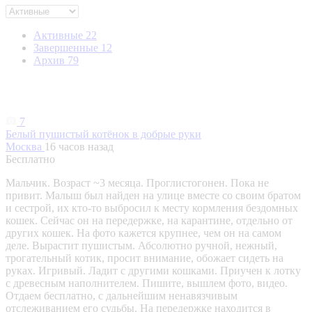
Активные
22
Завершенные
12
Архив
79
7
Белый пушистый котёнок в добрые руки
Москва
16 часов назад
Бесплатно
Мальчик. Возраст ~3 месяца. Проглистогонен. Пока не
привит. Малыш был найден на улице вместе со своим братом
и сестрой, их кто-то выбросил к месту кормления бездомных
кошек. Сейчас он на передержке, на карантине, отдельно от
других кошек. На фото кажется крупнее, чем он на самом
деле. Вырастит пушистым. Абсолютно ручной, нежный,
трогательный котик, просит внимание, обожает сидеть на
руках. Игривый. Ладит с другими кошками. Приучен к лотку
с древесным наполнителем. Пишите, вышлем фото, видео.
Отдаем бесплатно, с дальнейшим ненавязчивым
отслеживанием его судьбы. На передержке находится в