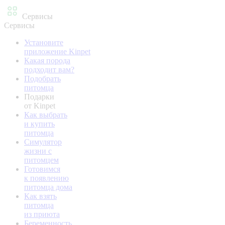
Сервисы
Сервисы
Установите
приложение Kinpet
Какая порода
подходит вам?
Подобрать
питомца
Подарки
от Kinpet
Как выбрать
и купить
питомца
Симулятор
жизни с
питомцем
Готовимся
к появлению
питомца дома
Как взять
питомца
из приюта
Беременность