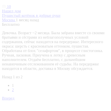
10
Нашел дом
Пушистый котёнок в добрые руки
Москва
1 месяц назад
Бесплатно
Девочка. Возраст ~2 месяца. Была забрана вместе со своими
братьями и сёстрами из неблагополучных условий
содержания, сейчас находится на передержке. Интересного
окраса: шерсть с красноватым оттенком, пушистая.
Обработана от блох "селафортом", в процессе глистогонка.
Ручная, ласковая. Приучена к лотку с древесным
наполнителем. Отдаём бесплатно, с дальнейшим
ненавязчивым отслеживанием её судьбы. На передержке
находится в области, доставка в Москву обсуждается.
Назад
1 из 2
1
2
Вперед