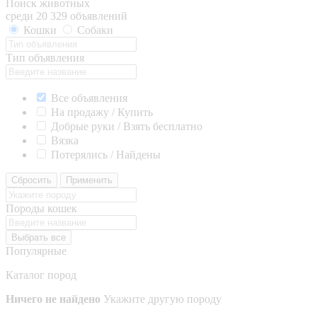
Поиск животных
среди 20 329 объявлений
Кошки
Собаки
Тип объявления
Все объявления
На продажу / Купить
Добрые руки / Взять бесплатно
Вязка
Потерялись / Найдены
Сбросить
Применить
Породы кошек
Выбрать все
Популярные
Каталог пород
Ничего не найдено
Укажите другую породу