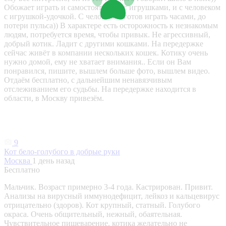
Обожает играть и самостоятельно с игрушками, и с человеком
с игрушкой-удочкой. С человеком готов играть часами, до
потери пульса)) В характере есть осторожность к незнакомым
людям, потребуется время, чтобы привык. Не агрессивный,
добрый котик. Ладит с другими кошками. На передержке
сейчас живёт в компании нескольких кошек. Котику очень
нужно домой, ему не хватает внимания.. Если он Вам
понравился, пишите, вышлем больше фото, вышлем видео.
Отдаём бесплатно, с дальнейшим ненавязчивым
отслеживанием его судьбы. На передержке находится в
области, в Москву привезём.
9
Кот бело-голубого в добрые руки
Москва
1 день назад
Бесплатно
Мальчик. Возраст примерно 3-4 года. Кастрирован. Привит.
Анализы на вирусный иммунодефицит, лейкоз и кальцевирус
отрицательно (здоров). Кот крупный, статный. Голубого
окраса. Очень общительный, нежный, обаятельная.
Чувствительное пищеварение, котика желательно не