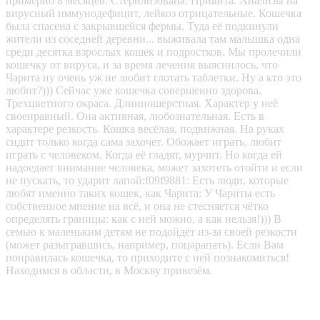
примерно 8 месяцев. Стерилизована. Привита. Анализы на
вирусный иммунодефицит, лейкоз отрицательные. Кошечка
была спасена с закрывшейся фермы. Туда её подкинули
жители из соседней деревни... выживала там малышка одна
среди десятка взрослых кошек и подростков. Мы пролечили
кошечку от вируса, и за время лечения выяснилось, что
Чарита ну очень уж не любит глотать таблетки. Ну а кто это
любит?))) Сейчас уже кошечка совершенно здорова.
Трехцветного окраса. Длинношерстная. Характер у неё
своенравный. Она активная, любознательная. Есть в
характере резкость. Кошка весёлая, подвижная. На руках
сидит только когда сама захочет. Обожает играть, любит
играть с человеком. Когда её гладят, мурчит. Но когда ей
надоедает внимание человека, может захотеть отойти и если
не пускать, то ударит лапой:f09f9881: Есть люди, которые
любят именно таких кошек, как Чарита: У Чариты есть
собственное мнение на всё, и она не стесняется чётко
определять границы: как с ней можно, а как нельзя!))) В
семью к маленьким детям не подойдёт из-за своей резкости
(может разыгравшись, например, поцарапать). Если Вам
понравилась кошечка, то приходите с ней познакомиться!
Находимся в области, в Москву привезём.