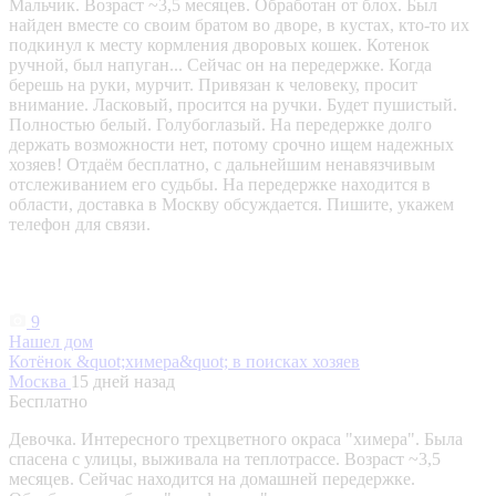
Мальчик. Возраст ~3,5 месяцев. Обработан от блох. Был
найден вместе со своим братом во дворе, в кустах, кто-то их
подкинул к месту кормления дворовых кошек. Котенок
ручной, был напуган... Сейчас он на передержке. Когда
берешь на руки, мурчит. Привязан к человеку, просит
внимание. Ласковый, просится на ручки. Будет пушистый.
Полностью белый. Голубоглазый. На передержке долго
держать возможности нет, потому срочно ищем надежных
хозяев! Отдаём бесплатно, с дальнейшим ненавязчивым
отслеживанием его судьбы. На передержке находится в
области, доставка в Москву обсуждается. Пишите, укажем
телефон для связи.
9
Нашел дом
Котёнок &quot;химера&quot; в поисках хозяев
Москва
15 дней назад
Бесплатно
Девочка. Интересного трехцветного окраса "химера". Была
спасена с улицы, выживала на теплотрассе. Возраст ~3,5
месяцев. Сейчас находится на домашней передержке.