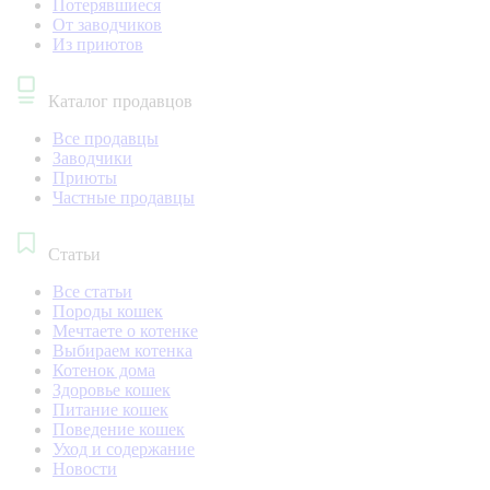
Потерявшиеся
От заводчиков
Из приютов
Каталог продавцов
Все продавцы
Заводчики
Приюты
Частные продавцы
Статьи
Все статьи
Породы кошек
Мечтаете о котенке
Выбираем котенка
Котенок дома
Здоровье кошек
Питание кошек
Поведение кошек
Уход и содержание
Новости