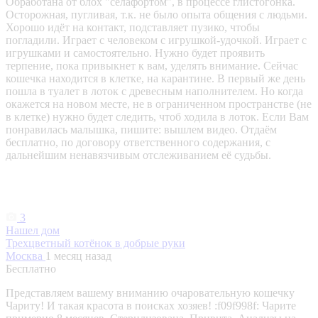
Обработана от блох "селафортом", в процессе глистогонка.
Осторожная, пугливая, т.к. не было опыта общения с людьми.
Хорошо идёт на контакт, подставляет пузико, чтобы
погладили. Играет с человеком с игрушкой-удочкой. Играет с
игрушками и самостоятельно. Нужно будет проявить
терпение, пока привыкнет к вам, уделять внимание. Сейчас
кошечка находится в клетке, на карантине. В первый же день
пошла в туалет в лоток с древесным наполнителем. Но когда
окажется на новом месте, не в ограниченном пространстве (не
в клетке) нужно будет следить, чтоб ходила в лоток. Если Вам
понравилась малышка, пишите: вышлем видео. Отдаём
бесплатно, по договору ответственного содержания, с
дальнейшим ненавязчивым отслеживанием её судьбы.
3
Нашел дом
Трехцветный котёнок в добрые руки
Москва
1 месяц назад
Бесплатно
Представляем вашему вниманию очаровательную кошечку
Чариту! И такая красота в поисках хозяев! :f09f998f: Чарите