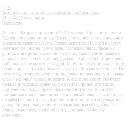
9
Котёнок с апельсиновыми глазами в добрые руки
Москва
22 часа назад
Бесплатно
Девочка. Возраст примерно 3 - 3,5 месяца. Проглистогонена.
Сделана первая прививка. Интересного окраса: персиковая, с
апельсиновыми глазками. Гладкошерстная. На фото кажется
крупнее чем она на самом деле. Малышка была спасена с
улицы, она прибилась к одному из подвалов, где кошкам не
рады. Сейчас кошечка на передержке. Характер осторожный,
побаивается незнакомых людей. К тем, к кому привыкла, идёт
на контакт, ластится, обожает когда с ней играют мячиком. Но
нужно будет время, чтобы привыкла к новому месту и людям,
сразу "в ручки" она не побежит. Когда привыкнет, это будет
нежная и ласковая кошечка, уже сейчас по ней это видно.
Приучена к лотку с древесным наполнителем. Если Вам
понравилась малышка, пишите, вышлем больше фото, видео.
Отдаём бесплатно, по договору ответственного содержания, с
дальнейшим ненавязчивым отслеживанием её судьбы. На
передержке находится в области, доставка в Москву
возможна.