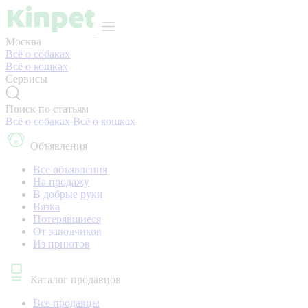
Москва
Всё о собаках
Всё о кошках
Сервисы
Поиск по статьям
Всё о собаках
Всё о кошках
Объявления
Все объявления
На продажу
В добрые руки
Вязка
Потерявшиеся
От заводчиков
Из приютов
Каталог продавцов
Все продавцы