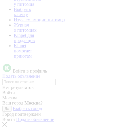
у питомца
Выбрать
кличку
Изучаем эмоции питомца
Журнал
о питомцах
Kinpet для
продавцов
Kinpet
помогает
приютам
Войти в профиль
Подать объявление
Нет результатов
Войти
Москва
Ваш город
Москва
?
Выбрать город
Да
Город подтверждён
Войти
Подать объявление