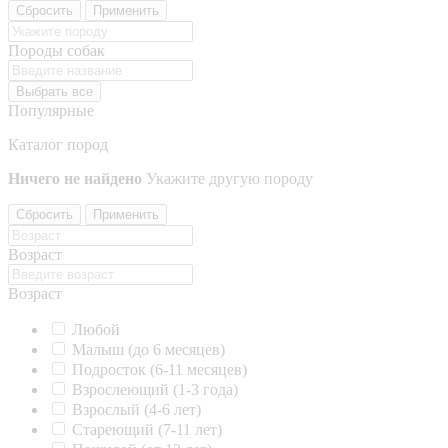
Сбросить
Применить
Породы собак
Выбрать все
Популярные
Каталог пород
Ничего не найдено
Укажите другую породу
Сбросить
Применить
Возраст
Возраст
Любой
Малыш (до 6 месяцев)
Подросток (6-11 месяцев)
Взрослеющий (1-3 года)
Взрослый (4-6 лет)
Стареющий (7-11 лет)