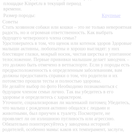
площадке Kinpet.ru в текущий период
времени.
Размер породы:
Крупные
Советы
Стать хозяином собаки или кошки – это не только невероятная
радость, но и огромная ответственность. Как выбрать
будущего четвероного члена семьи?
Удостоверьтесь в том, что щенок или котенок здоров
Здоровые
малыши активны, любопытны и хорошо выглядят: у них
блестящие глазки, мокрый носик, чистая шерстка и упитанное
телосложение. Первые прививки малышам делает заводчик –
это должно быть отмечено в ветпаспорте. Если у породы есть
предрасположенность к определенным заболеваниям, вам
должны предоставить справки о том, что родители и их
потомство прошли тесты и полностью здоровы.
Не делайте выбор по фото
Необходимо познакомиться с
будущим членом семьи лично. Так вы убедитесь в его
здоровье и определитесь с характером.
Уточните, социализирован ли маленький питомец
Убедитесь,
что малыш с рождения активно общался с людьми и
животными, был приучен к туалету. Посмотрите, не
проявляет ли он излишнюю пугливость или агрессию.
Обязательно поинтересуйтесь у заводчика историей
родителей, особенно мамы: каков их темперамент, заслуги,