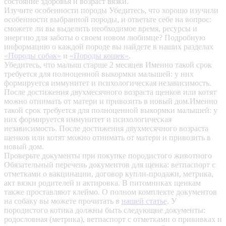
состояние здоровья и возраст вязки.
Изучите особенности породы
Убедитесь, что хорошо изучили
особенности выбранной породы, и ответьте себе на вопрос:
сможете ли вы выделить необходимое время, ресурсы и
энергию для заботы о своем новом любимце? Подробную
информацию о каждой породе вы найдете в наших разделах
«Породы собак»
и
«Породы кошек»
.
Убедитесь, что малыш старше 2 месяцев
Именно такой срок
требуется для полноценной выкормки малышей: у них
формируется иммунитет и психологическая независимость.
После достижения двухмесячного возраста щенков или котят
можно отнимать от матери и привозить в новый дом.Именно
такой срок требуется для полноценной выкормки малышей: у
них формируется иммунитет и психологическая
независимость. После достижения двухмесячного возраста
щенков или котят можно отнимать от матери и привозить в
новый дом.
Проверьте документы при покупке породистого животного
Обязательный перечень документов для щенка: ветпаспорт с
отметками о вакцинации, договор купли-продажи, метрика,
акт вязки родителей и актировка. В питомниках щенкам
также проставляют клеймо. О полном комплекте документов
на собаку вы можете прочитать в
нашей статье
.
У
породистого котика должны быть следующие документы:
родословная (метрика), ветпаспорт с отметками о прививках и