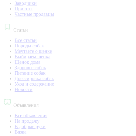
Заводчики
Приюты
Частные продавцы
Статьи
Все статьи
Породы собак
Мечтаете о щенке
Выбираем щенка
Щенок дома
Здоровье собак
Питание собак
Дрессировка собак
Уход и содержание
Новости
Объявления
Все объявления
На продажу
В добрые руки
Вязка