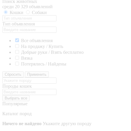
Поиск животных
среди 20 329 объявлений
Кошки
Собаки
Тип объявления
Все объявления
На продажу / Купить
Добрые руки / Взять бесплатно
Вязка
Потерялись / Найдены
Сбросить
Применить
Породы кошек
Выбрать все
Популярные
Каталог пород
Ничего не найдено
Укажите другую породу