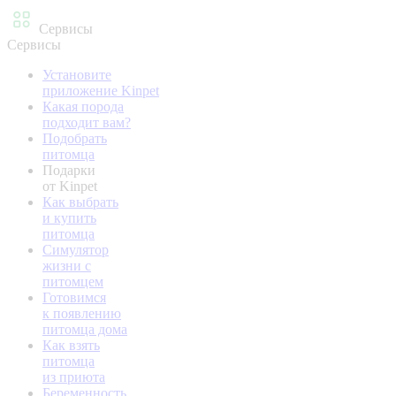
Сервисы
Сервисы
Установите
приложение Kinpet
Какая порода
подходит вам?
Подобрать
питомца
Подарки
от Kinpet
Как выбрать
и купить
питомца
Симулятор
жизни с
питомцем
Готовимся
к появлению
питомца дома
Как взять
питомца
из приюта
Беременность