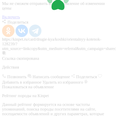
Мы не сможем отправить вам уведомление об изменении
цены
Включить
Поделиться
https://kinpet.ru/card/drugie-kya/koshki/orientalnyy-kotenok-
128239/?
utm_source=linkcopy&utm_medium=referral&utm_campaign=sharec
Ссылка скопирована
Действия
Позвонить
Написать сообщение
Поделиться
Добавить в избранное
Удалить из избранного
Пожаловаться на объявление
Рейтинг породы на Kinpet
Данный рейтинг формируется на основе частоты
упоминаний, поиска породы посетителями на сайте,
посещаемости объявлений и других параметрах, которые