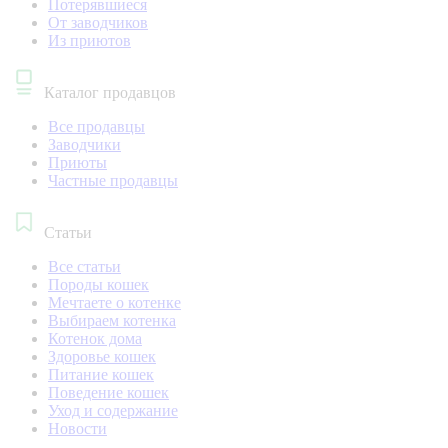
Потерявшиеся
От заводчиков
Из приютов
Каталог продавцов
Все продавцы
Заводчики
Приюты
Частные продавцы
Статьи
Все статьи
Породы кошек
Мечтаете о котенке
Выбираем котенка
Котенок дома
Здоровье кошек
Питание кошек
Поведение кошек
Уход и содержание
Новости