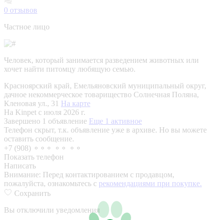
0
отзывов
Частное лицо
Человек, который занимается разведением животных или
хочет найти питомцу любящую семью.
Красноярский край, Емельяновский муниципальный округ,
дачное некоммерческое товарищество Солнечная Поляна,
Кленовая ул., 31
На карте
На Kinpet c июля 2026 г.
Завершено 1 объявление
Еще 1 активное
Телефон скрыт, т.к. объявление уже в архиве. Но вы можете
оставить сообщение.
+7 (908) ⚬⚬⚬ ⚬⚬ ⚬⚬
Показать телефон
Написать
Внимание:
Перед контактированием с продавцом,
пожалуйста, ознакомьтесь с
рекомендациями при покупке.
Сохранить
Вы отключили уведомления