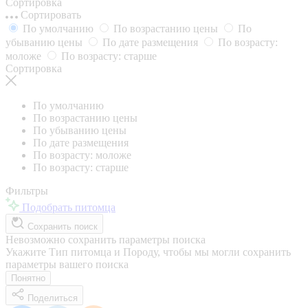
Сортировка
Сортировать
По умолчанию
По возрастанию цены
По
убыванию цены
По дате размещения
По возрасту:
моложе
По возрасту: старше
Сортировка
По умолчанию
По возрастанию цены
По убыванию цены
По дате размещения
По возрасту: моложе
По возрасту: старше
Фильтры
Подобрать питомца
Сохранить поиск
Невозможно сохранить параметры поиска
Укажите Тип питомца и Породу, чтобы мы могли сохранить
параметры вашего поиска
Понятно
Поделиться