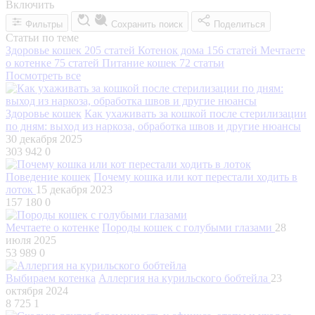
Включить
Фильтры
Сохранить поиск
Поделиться
Статьи по теме
Здоровье кошек
205 статей
Котенок дома
156 статей
Мечтаете
о котенке
75 статей
Питание кошек
72 статьи
Посмотреть все
Здоровье кошек
Как ухаживать за кошкой после стерилизации
по дням: выход из наркоза, обработка швов и другие нюансы
30 декабря 2025
303 942
0
Поведение кошек
Почему кошка или кот перестали ходить в
лоток
15 декабря 2023
157 180
0
Мечтаете о котенке
Породы кошек с голубыми глазами
28
июля 2025
53 989
0
Выбираем котенка
Аллергия на курильского бобтейла
23
октября 2024
8 725
1