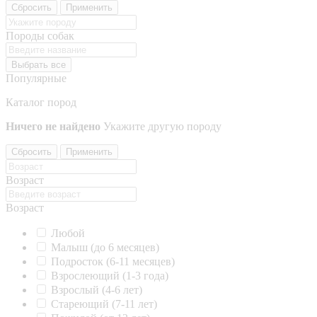
Сбросить
Применить
Породы собак
Выбрать все
Популярные
Каталог пород
Ничего не найдено
Укажите другую породу
Сбросить
Применить
Возраст
Возраст
Любой
Малыш (до 6 месяцев)
Подросток (6-11 месяцев)
Взрослеющий (1-3 года)
Взрослый (4-6 лет)
Стареющий (7-11 лет)