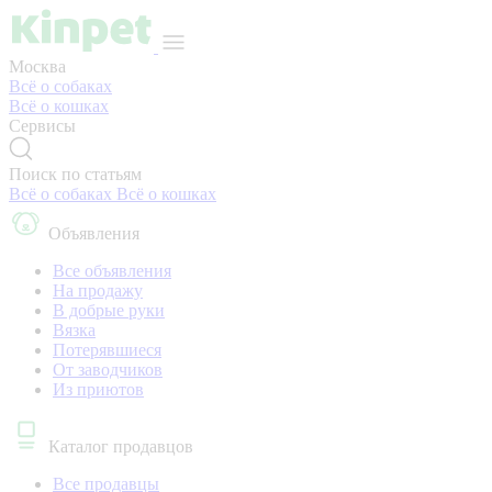
Москва
Всё о собаках
Всё о кошках
Сервисы
Поиск по статьям
Всё о собаках
Всё о кошках
Объявления
Все объявления
На продажу
В добрые руки
Вязка
Потерявшиеся
От заводчиков
Из приютов
Каталог продавцов
Все продавцы