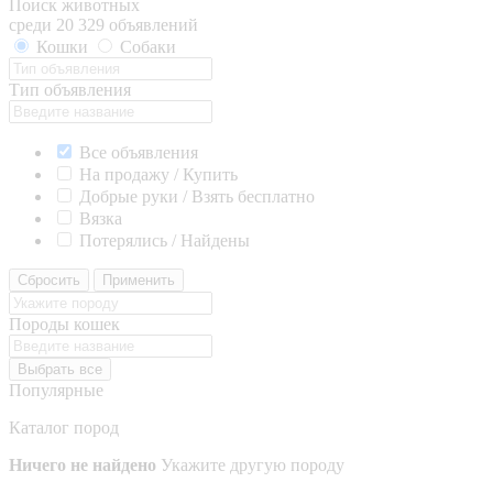
Поиск животных
среди 20 329 объявлений
Кошки
Собаки
Тип объявления
Все объявления
На продажу / Купить
Добрые руки / Взять бесплатно
Вязка
Потерялись / Найдены
Сбросить
Применить
Породы кошек
Выбрать все
Популярные
Каталог пород
Ничего не найдено
Укажите другую породу