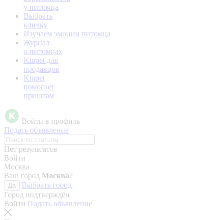
у питомца
Выбрать
кличку
Изучаем эмоции питомца
Журнал
о питомцах
Kinpet для
продавцов
Kinpet
помогает
приютам
Войти в профиль
Подать объявление
Нет результатов
Войти
Москва
Ваш город
Москва
?
Выбрать город
Да
Город подтверждён
Войти
Подать объявление