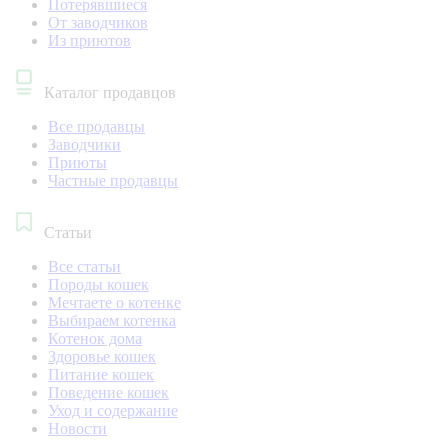
Потерявшиеся
От заводчиков
Из приютов
Каталог продавцов
Все продавцы
Заводчики
Приюты
Частные продавцы
Статьи
Все статьи
Породы кошек
Мечтаете о котенке
Выбираем котенка
Котенок дома
Здоровье кошек
Питание кошек
Поведение кошек
Уход и содержание
Новости