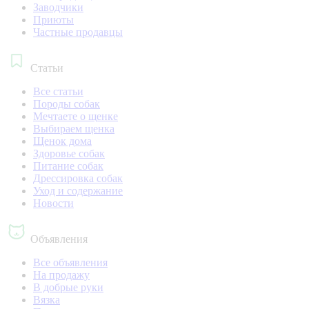
Заводчики
Приюты
Частные продавцы
Статьи
Все статьи
Породы собак
Мечтаете о щенке
Выбираем щенка
Щенок дома
Здоровье собак
Питание собак
Дрессировка собак
Уход и содержание
Новости
Объявления
Все объявления
На продажу
В добрые руки
Вязка