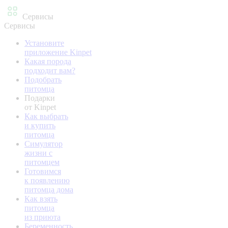
Сервисы
Сервисы
Установите
приложение Kinpet
Какая порода
подходит вам?
Подобрать
питомца
Подарки
от Kinpet
Как выбрать
и купить
питомца
Симулятор
жизни с
питомцем
Готовимся
к появлению
питомца дома
Как взять
питомца
из приюта
Беременность