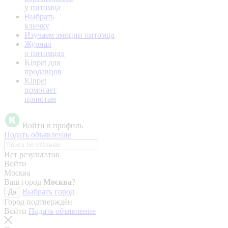
у питомца
Выбрать
кличку
Изучаем эмоции питомца
Журнал
о питомцах
Kinpet для
продавцов
Kinpet
помогает
приютам
Войти в профиль
Подать объявление
Нет результатов
Войти
Москва
Ваш город
Москва
?
Выбрать город
Да
Город подтверждён
Войти
Подать объявление