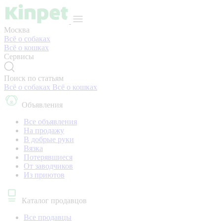
Москва
Всё о собаках
Всё о кошках
Сервисы
Поиск по статьям
Всё о собаках
Всё о кошках
Объявления
Все объявления
На продажу
В добрые руки
Вязка
Потерявшиеся
От заводчиков
Из приютов
Каталог продавцов
Все продавцы