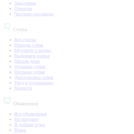
Заводчики
Приюты
Частные продавцы
Статьи
Все статьи
Породы собак
Мечтаете о щенке
Выбираем щенка
Щенок дома
Здоровье собак
Питание собак
Дрессировка собак
Уход и содержание
Новости
Объявления
Все объявления
На продажу
В добрые руки
Вязка