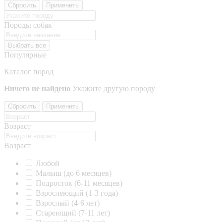
Сбросить
Применить
Породы собак
Выбрать все
Популярные
Каталог пород
Ничего не найдено
Укажите другую породу
Сбросить
Применить
Возраст
Возраст
Любой
Малыш (до 6 месяцев)
Подросток (6-11 месяцев)
Взрослеющий (1-3 года)
Взрослый (4-6 лет)
Стареющий (7-11 лет)