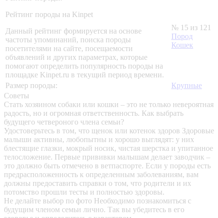
Рейтинг породы на Kinpet
№ 15 из 121
Данный рейтинг формируется на основе
Пород
частоты упоминаний, поиска породы
Кошек
посетителями на сайте, посещаемости
объявлений и других параметрах, которые
помогают определить популярность породы на
площадке Kinpet.ru в текущий период времени.
Размер породы:
Крупные
Советы
Стать хозяином собаки или кошки – это не только невероятная
радость, но и огромная ответственность. Как выбрать
будущего четвероного члена семьи?
Удостоверьтесь в том, что щенок или котенок здоров
Здоровые
малыши активны, любопытны и хорошо выглядят: у них
блестящие глазки, мокрый носик, чистая шерстка и упитанное
телосложение. Первые прививки малышам делает заводчик –
это должно быть отмечено в ветпаспорте. Если у породы есть
предрасположенность к определенным заболеваниям, вам
должны предоставить справки о том, что родители и их
потомство прошли тесты и полностью здоровы.
Не делайте выбор по фото
Необходимо познакомиться с
будущим членом семьи лично. Так вы убедитесь в его