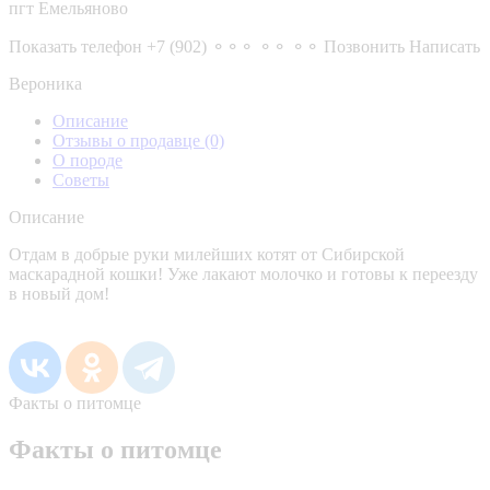
пгт Емельяново
Показать телефон
+7 (902) ⚬⚬⚬ ⚬⚬ ⚬⚬
Позвонить
Написать
Вероника
Описание
Отзывы о продавце
(0)
О породе
Советы
Описание
Отдам в добрые руки милейших котят от Сибирской
маскарадной кошки! Уже лакают молочко и готовы к переезду
в новый дом!
Факты о питомце
Факты о питомце