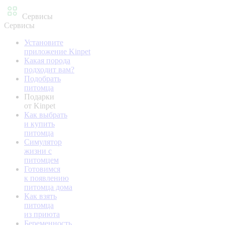
Сервисы
Сервисы
Установите
приложение Kinpet
Какая порода
подходит вам?
Подобрать
питомца
Подарки
от Kinpet
Как выбрать
и купить
питомца
Симулятор
жизни с
питомцем
Готовимся
к появлению
питомца дома
Как взять
питомца
из приюта
Беременность