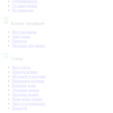
Потерявшиеся
От заводчиков
Из приютов
Каталог продавцов
Все продавцы
Заводчики
Приюты
Частные продавцы
Статьи
Все статьи
Породы кошек
Мечтаете о котенке
Выбираем котенка
Котенок дома
Здоровье кошек
Питание кошек
Поведение кошек
Уход и содержание
Новости