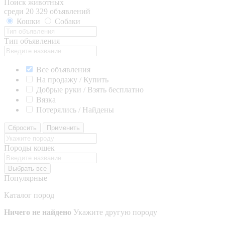
Поиск животных
среди 20 329 объявлений
Кошки
Собаки
Тип объявления
Все объявления
На продажу / Купить
Добрые руки / Взять бесплатно
Вязка
Потерялись / Найдены
Сбросить
Применить
Породы кошек
Выбрать все
Популярные
Каталог пород
Ничего не найдено
Укажите другую породу