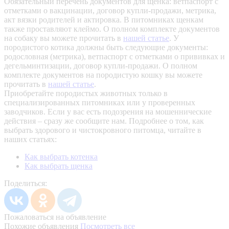
Обязательный перечень документов для щенка: ветпаспорт с
отметками о вакцинации, договор купли-продажи, метрика,
акт вязки родителей и актировка. В питомниках щенкам
также проставляют клеймо. О полном комплекте документов
на собаку вы можете прочитать в
нашей статье
.
У
породистого котика должны быть следующие документы:
родословная (метрика), ветпаспорт с отметками о прививках и
дегельминтизации, договор купли-продажи. О полном
комплекте документов на породистую кошку вы можете
прочитать в
нашей статье
.
Приобретайте породистых животных только в
специализированных питомниках или у проверенных
заводчиков. Если у вас есть подозрения на мошеннические
действия – сразу же сообщите нам.
Подробнее о том, как
выбрать здорового и чистокровного питомца, читайте в
наших статьях:
Как выбрать котенка
Как выбрать щенка
Поделиться:
Пожаловаться на объявление
Похожие объявления
Посмотреть все