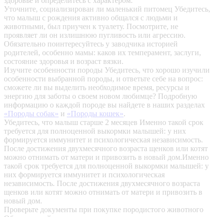
здоровье и определитесь с характером.
Уточните, социализирован ли маленький питомец
Убедитесь,
что малыш с рождения активно общался с людьми и
животными, был приучен к туалету. Посмотрите, не
проявляет ли он излишнюю пугливость или агрессию.
Обязательно поинтересуйтесь у заводчика историей
родителей, особенно мамы: каков их темперамент, заслуги,
состояние здоровья и возраст вязки.
Изучите особенности породы
Убедитесь, что хорошо изучили
особенности выбранной породы, и ответьте себе на вопрос:
сможете ли вы выделить необходимое время, ресурсы и
энергию для заботы о своем новом любимце? Подробную
информацию о каждой породе вы найдете в наших разделах
«Породы собак»
и
«Породы кошек»
.
Убедитесь, что малыш старше 2 месяцев
Именно такой срок
требуется для полноценной выкормки малышей: у них
формируется иммунитет и психологическая независимость.
После достижения двухмесячного возраста щенков или котят
можно отнимать от матери и привозить в новый дом.Именно
такой срок требуется для полноценной выкормки малышей: у
них формируется иммунитет и психологическая
независимость. После достижения двухмесячного возраста
щенков или котят можно отнимать от матери и привозить в
новый дом.
Проверьте документы при покупке породистого животного