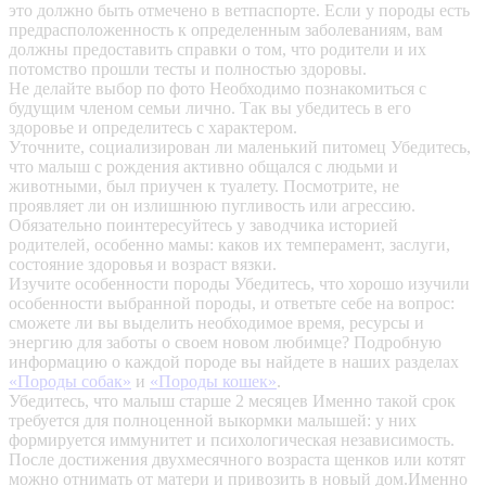
это должно быть отмечено в ветпаспорте. Если у породы есть
предрасположенность к определенным заболеваниям, вам
должны предоставить справки о том, что родители и их
потомство прошли тесты и полностью здоровы.
Не делайте выбор по фото
Необходимо познакомиться с
будущим членом семьи лично. Так вы убедитесь в его
здоровье и определитесь с характером.
Уточните, социализирован ли маленький питомец
Убедитесь,
что малыш с рождения активно общался с людьми и
животными, был приучен к туалету. Посмотрите, не
проявляет ли он излишнюю пугливость или агрессию.
Обязательно поинтересуйтесь у заводчика историей
родителей, особенно мамы: каков их темперамент, заслуги,
состояние здоровья и возраст вязки.
Изучите особенности породы
Убедитесь, что хорошо изучили
особенности выбранной породы, и ответьте себе на вопрос:
сможете ли вы выделить необходимое время, ресурсы и
энергию для заботы о своем новом любимце? Подробную
информацию о каждой породе вы найдете в наших разделах
«Породы собак»
и
«Породы кошек»
.
Убедитесь, что малыш старше 2 месяцев
Именно такой срок
требуется для полноценной выкормки малышей: у них
формируется иммунитет и психологическая независимость.
После достижения двухмесячного возраста щенков или котят
можно отнимать от матери и привозить в новый дом.Именно