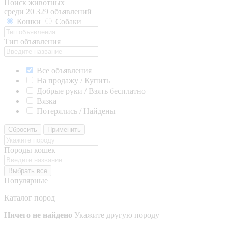
Поиск животных
среди 20 329 объявлений
Кошки
Собаки
Тип объявления
Все объявления
На продажу / Купить
Добрые руки / Взять бесплатно
Вязка
Потерялись / Найдены
Сбросить
Применить
Породы кошек
Выбрать все
Популярные
Каталог пород
Ничего не найдено
Укажите другую породу