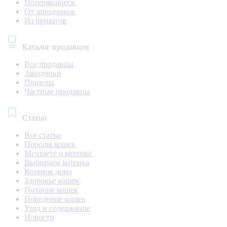
Потерявшиеся
От заводчиков
Из приютов
Каталог продавцов
Все продавцы
Заводчики
Приюты
Частные продавцы
Статьи
Все статьи
Породы кошек
Мечтаете о котенке
Выбираем котенка
Котенок дома
Здоровье кошек
Питание кошек
Поведение кошек
Уход и содержание
Новости