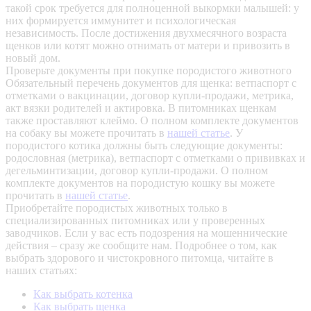
такой срок требуется для полноценной выкормки малышей: у
них формируется иммунитет и психологическая
независимость. После достижения двухмесячного возраста
щенков или котят можно отнимать от матери и привозить в
новый дом.
Проверьте документы при покупке породистого животного
Обязательный перечень документов для щенка: ветпаспорт с
отметками о вакцинации, договор купли-продажи, метрика,
акт вязки родителей и актировка. В питомниках щенкам
также проставляют клеймо. О полном комплекте документов
на собаку вы можете прочитать в
нашей статье
.
У
породистого котика должны быть следующие документы:
родословная (метрика), ветпаспорт с отметками о прививках и
дегельминтизации, договор купли-продажи. О полном
комплекте документов на породистую кошку вы можете
прочитать в
нашей статье
.
Приобретайте породистых животных только в
специализированных питомниках или у проверенных
заводчиков. Если у вас есть подозрения на мошеннические
действия – сразу же сообщите нам.
Подробнее о том, как
выбрать здорового и чистокровного питомца, читайте в
наших статьях:
Как выбрать котенка
Как выбрать щенка