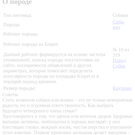
О породе
Тип питомца:
Собаки
Сиба-
Порода:
ину
Рейтинг породы:
Рейтинг породы на Kinpet
№ 19 из
Данный рейтинг формируется на основе частоты
519
упоминаний, поиска породы посетителями на
Пород
сайте, посещаемости объявлений и других
Собак
параметрах, которые помогают определить
популярность породы на площадке Kinpet.ru в
текущий период времени.
Размер породы:
Крупные
Советы
Стать хозяином собаки или кошки – это не только невероятная
радость, но и огромная ответственность. Как выбрать
будущего четвероного члена семьи?
Удостоверьтесь в том, что щенок или котенок здоров
Здоровые
малыши активны, любопытны и хорошо выглядят: у них
блестящие глазки, мокрый носик, чистая шерстка и упитанное
телосложение. Первые прививки малышам делает заводчик –