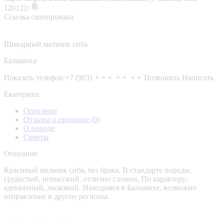
120122/
Ссылка скопирована
Шикарный мальчик сиба
Балашиха
Показать телефон
+7 (903) ⚬⚬⚬ ⚬⚬ ⚬⚬
Позвонить
Написать
Екатерина
Описание
Отзывы о продавце
(0)
О породе
Советы
Описание
Красивый мальчик сиба, без брака. В стандарте породы,
грудастый, невысокий, отлично сложен, По характеру:
адекватный, ласковый. Находимся в Балашихе, возможно
отправление в другие регионы.