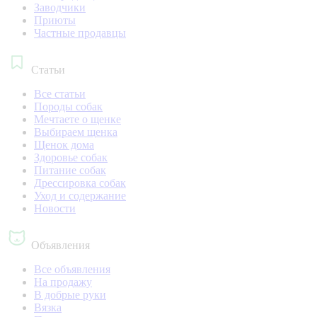
Заводчики
Приюты
Частные продавцы
Статьи
Все статьи
Породы собак
Мечтаете о щенке
Выбираем щенка
Щенок дома
Здоровье собак
Питание собак
Дрессировка собак
Уход и содержание
Новости
Объявления
Все объявления
На продажу
В добрые руки
Вязка