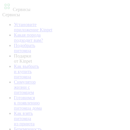
Сервисы
Сервисы
Установите
приложение Kinpet
Какая порода
подходит вам?
Подобрать
питомца
Подарки
от Kinpet
Как выбрать
и купить
питомца
Симулятор
жизни с
питомцем
Готовимся
к появлению
питомца дома
Как взять
питомца
из приюта
Беременность