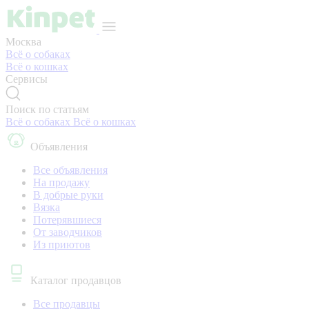
Москва
Всё о собаках
Всё о кошках
Сервисы
Поиск по статьям
Всё о собаках
Всё о кошках
Объявления
Все объявления
На продажу
В добрые руки
Вязка
Потерявшиеся
От заводчиков
Из приютов
Каталог продавцов
Все продавцы