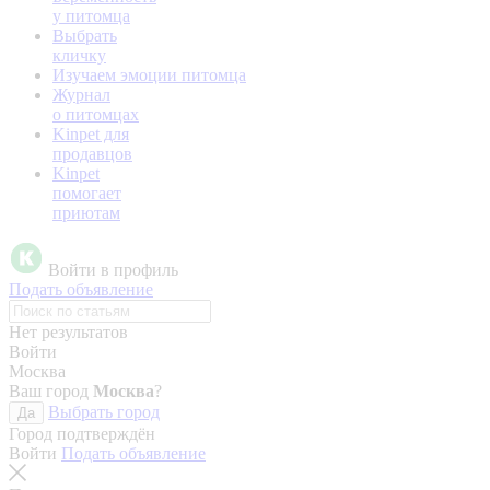
у питомца
Выбрать
кличку
Изучаем эмоции питомца
Журнал
о питомцах
Kinpet для
продавцов
Kinpet
помогает
приютам
Войти в профиль
Подать объявление
Нет результатов
Войти
Москва
Ваш город
Москва
?
Выбрать город
Да
Город подтверждён
Войти
Подать объявление