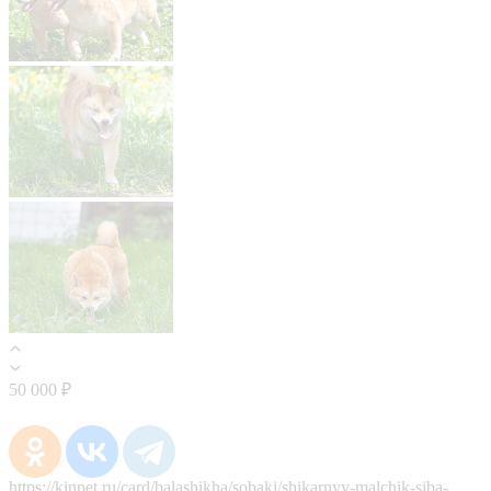
50 000 ₽
https://kinpet.ru/card/balashikha/sobaki/shikarnyy-malchik-siba-