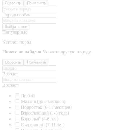
Сбросить
Применить
Породы собак
Выбрать все
Популярные
Каталог пород
Ничего не найдено
Укажите другую породу
Сбросить
Применить
Возраст
Возраст
Любой
Малыш (до 6 месяцев)
Подросток (6-11 месяцев)
Взрослеющий (1-3 года)
Взрослый (4-6 лет)
Стареющий (7-11 лет)