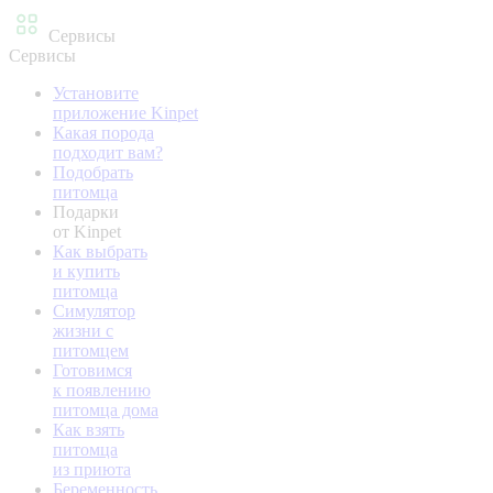
Сервисы
Сервисы
Установите
приложение Kinpet
Какая порода
подходит вам?
Подобрать
питомца
Подарки
от Kinpet
Как выбрать
и купить
питомца
Симулятор
жизни с
питомцем
Готовимся
к появлению
питомца дома
Как взять
питомца
из приюта
Беременность