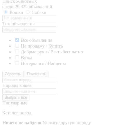
Поиск животных
среди 20 329 объявлений
Кошки
Собаки
Тип объявления
Все объявления
На продажу / Купить
Добрые руки / Взять бесплатно
Вязка
Потерялись / Найдены
Сбросить
Применить
Породы кошек
Выбрать все
Популярные
Каталог пород
Ничего не найдено
Укажите другую породу