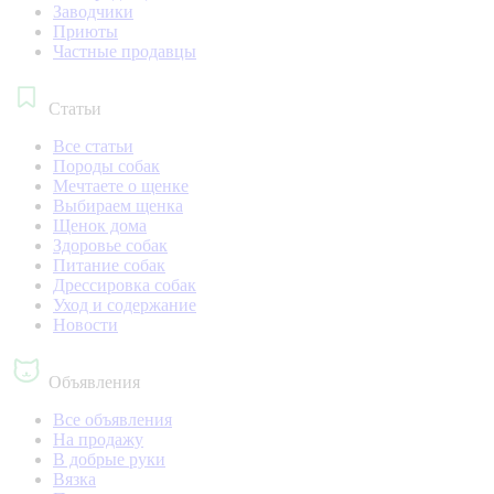
Заводчики
Приюты
Частные продавцы
Статьи
Все статьи
Породы собак
Мечтаете о щенке
Выбираем щенка
Щенок дома
Здоровье собак
Питание собак
Дрессировка собак
Уход и содержание
Новости
Объявления
Все объявления
На продажу
В добрые руки
Вязка