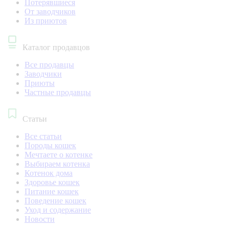
Потерявшиеся
От заводчиков
Из приютов
Каталог продавцов
Все продавцы
Заводчики
Приюты
Частные продавцы
Статьи
Все статьи
Породы кошек
Мечтаете о котенке
Выбираем котенка
Котенок дома
Здоровье кошек
Питание кошек
Поведение кошек
Уход и содержание
Новости