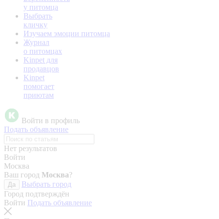
у питомца
Выбрать
кличку
Изучаем эмоции питомца
Журнал
о питомцах
Kinpet для
продавцов
Kinpet
помогает
приютам
Войти в профиль
Подать объявление
Нет результатов
Войти
Москва
Ваш город
Москва
?
Выбрать город
Да
Город подтверждён
Войти
Подать объявление