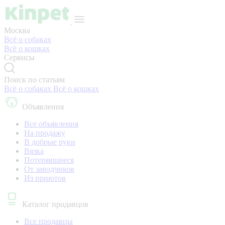
Москва
Всё о собаках
Всё о кошках
Сервисы
Поиск по статьям
Всё о собаках
Всё о кошках
Объявления
Все объявления
На продажу
В добрые руки
Вязка
Потерявшиеся
От заводчиков
Из приютов
Каталог продавцов
Все продавцы