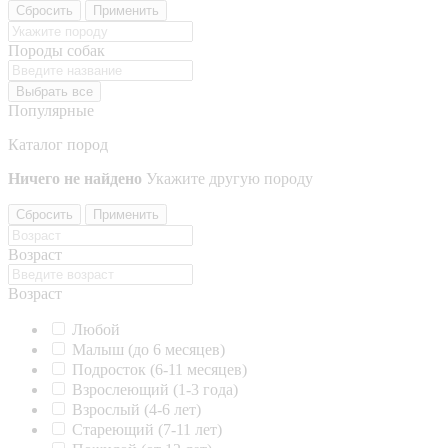
Сбросить
Применить
Породы собак
Выбрать все
Популярные
Каталог пород
Ничего не найдено
Укажите другую породу
Сбросить
Применить
Возраст
Возраст
Любой
Малыш (до 6 месяцев)
Подросток (6-11 месяцев)
Взрослеющий (1-3 года)
Взрослый (4-6 лет)
Стареющий (7-11 лет)