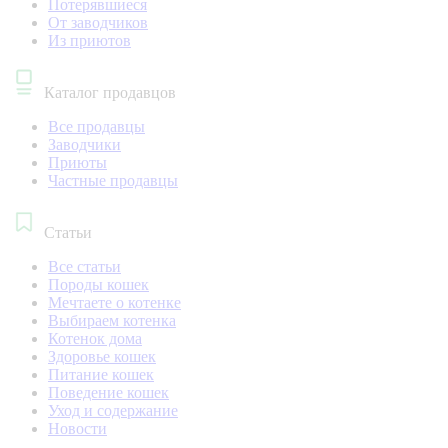
Потерявшиеся
От заводчиков
Из приютов
Каталог продавцов
Все продавцы
Заводчики
Приюты
Частные продавцы
Статьи
Все статьи
Породы кошек
Мечтаете о котенке
Выбираем котенка
Котенок дома
Здоровье кошек
Питание кошек
Поведение кошек
Уход и содержание
Новости