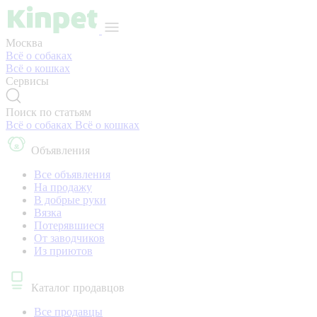
Москва
Всё о собаках
Всё о кошках
Сервисы
Поиск по статьям
Всё о собаках
Всё о кошках
Объявления
Все объявления
На продажу
В добрые руки
Вязка
Потерявшиеся
От заводчиков
Из приютов
Каталог продавцов
Все продавцы