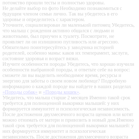
потомство прошли тесты и полностью здоровы.
Не делайте выбор по фото
Необходимо познакомиться с
будущим членом семьи лично. Так вы убедитесь в его
здоровье и определитесь с характером.
Уточните, социализирован ли маленький питомец
Убедитесь,
что малыш с рождения активно общался с людьми и
животными, был приучен к туалету. Посмотрите, не
проявляет ли он излишнюю пугливость или агрессию.
Обязательно поинтересуйтесь у заводчика историей
родителей, особенно мамы: каков их темперамент, заслуги,
состояние здоровья и возраст вязки.
Изучите особенности породы
Убедитесь, что хорошо изучили
особенности выбранной породы, и ответьте себе на вопрос:
сможете ли вы выделить необходимое время, ресурсы и
энергию для заботы о своем новом любимце? Подробную
информацию о каждой породе вы найдете в наших разделах
«Породы собак»
и
«Породы кошек»
.
Убедитесь, что малыш старше 2 месяцев
Именно такой срок
требуется для полноценной выкормки малышей: у них
формируется иммунитет и психологическая независимость.
После достижения двухмесячного возраста щенков или котят
можно отнимать от матери и привозить в новый дом.Именно
такой срок требуется для полноценной выкормки малышей: у
них формируется иммунитет и психологическая
независимость. После достижения двухмесячного возраста