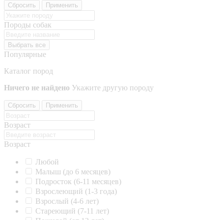
Сбросить
Применить
Породы собак
Выбрать все
Популярные
Каталог пород
Ничего не найдено
Укажите другую породу
Сбросить
Применить
Возраст
Возраст
Любой
Малыш (до 6 месяцев)
Подросток (6-11 месяцев)
Взрослеющий (1-3 года)
Взрослый (4-6 лет)
Стареющий (7-11 лет)