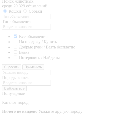
Поиск животных
среди 20 329 объявлений
Кошки
Собаки
Тип объявления
Все объявления
На продажу / Купить
Добрые руки / Взять бесплатно
Вязка
Потерялись / Найдены
Сбросить
Применить
Породы кошек
Выбрать все
Популярные
Каталог пород
Ничего не найдено
Укажите другую породу