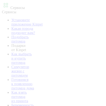
Сервисы
Сервисы
Установите
приложение Kinpet
Какая порода
подходит вам?
Подобрать
питомца
Подарки
от Kinpet
Как выбрать
и купить
питомца
Симулятор
жизни с
питомцем
Готовимся
к появлению
питомца дома
Как взять
питомца
из приюта
Беременность