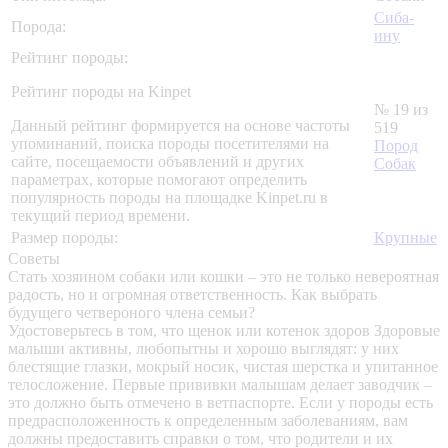
Сиба-
Порода:
ину
Рейтинг породы:
Рейтинг породы на Kinpet
№ 19 из
Данный рейтинг формируется на основе частоты
519
упоминаний, поиска породы посетителями на
Пород
сайте, посещаемости объявлений и других
Собак
параметрах, которые помогают определить
популярность породы на площадке Kinpet.ru в
текущий период времени.
Размер породы:
Крупные
Советы
Стать хозяином собаки или кошки – это не только невероятная
радость, но и огромная ответственность. Как выбрать
будущего четвероного члена семьи?
Удостоверьтесь в том, что щенок или котенок здоров
Здоровые
малыши активны, любопытны и хорошо выглядят: у них
блестящие глазки, мокрый носик, чистая шерстка и упитанное
телосложение. Первые прививки малышам делает заводчик –
это должно быть отмечено в ветпаспорте. Если у породы есть
предрасположенность к определенным заболеваниям, вам
должны предоставить справки о том, что родители и их