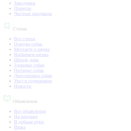
Заводчики
Приюты
Частные продавцы
Статьи
Все статьи
Породы собак
Мечтаете о щенке
Выбираем щенка
Щенок дома
Здоровье собак
Питание собак
Дрессировка собак
Уход и содержание
Новости
Объявления
Все объявления
На продажу
В добрые руки
Вязка