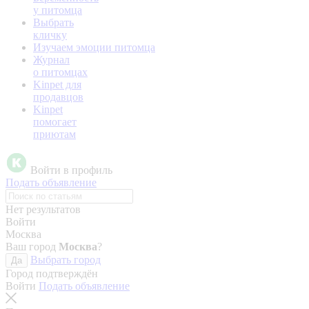
у питомца
Выбрать
кличку
Изучаем эмоции питомца
Журнал
о питомцах
Kinpet для
продавцов
Kinpet
помогает
приютам
Войти в профиль
Подать объявление
Нет результатов
Войти
Москва
Ваш город
Москва
?
Выбрать город
Да
Город подтверждён
Войти
Подать объявление