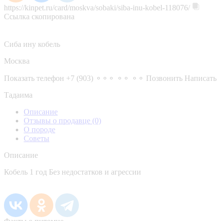
https://kinpet.ru/card/moskva/sobaki/siba-inu-kobel-118076/
Ссылка скопирована
Сиба ину кобель
Москва
Показать телефон
+7 (903) ⚬⚬⚬ ⚬⚬ ⚬⚬
Позвонить
Написать
Тадаима
Описание
Отзывы о продавце
(0)
О породе
Советы
Описание
Кобель 1 год Без недостатков и агрессии