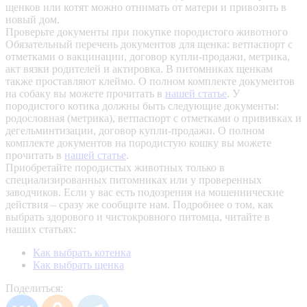
щенков или котят можно отнимать от матери и привозить в
новый дом.
Проверьте документы при покупке породистого животного
Обязательный перечень документов для щенка: ветпаспорт с
отметками о вакцинации, договор купли-продажи, метрика,
акт вязки родителей и актировка. В питомниках щенкам
также проставляют клеймо. О полном комплекте документов
на собаку вы можете прочитать в
нашей статье
.
У
породистого котика должны быть следующие документы:
родословная (метрика), ветпаспорт с отметками о прививках и
дегельминтизации, договор купли-продажи. О полном
комплекте документов на породистую кошку вы можете
прочитать в
нашей статье
.
Приобретайте породистых животных только в
специализированных питомниках или у проверенных
заводчиков. Если у вас есть подозрения на мошеннические
действия – сразу же сообщите нам.
Подробнее о том, как
выбрать здорового и чистокровного питомца, читайте в
наших статьях:
Как выбрать котенка
Как выбрать щенка
Поделиться: