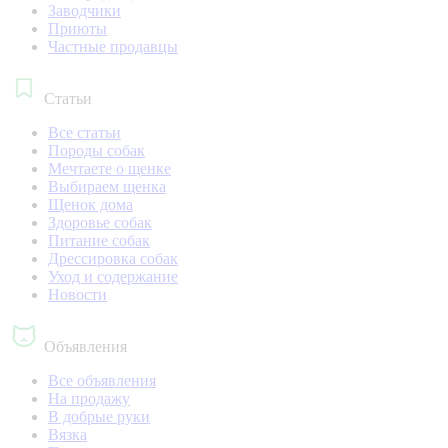
Заводчики
Приюты
Частные продавцы
Статьи
Все статьи
Породы собак
Мечтаете о щенке
Выбираем щенка
Щенок дома
Здоровье собак
Питание собак
Дрессировка собак
Уход и содержание
Новости
Объявления
Все объявления
На продажу
В добрые руки
Вязка