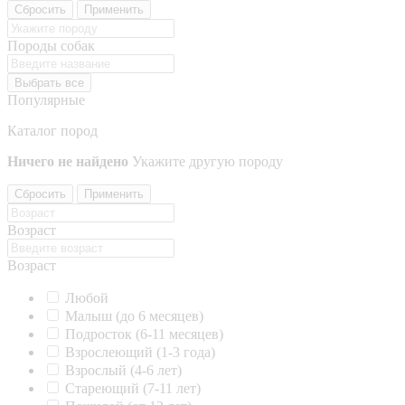
Сбросить
Применить
Породы собак
Выбрать все
Популярные
Каталог пород
Ничего не найдено
Укажите другую породу
Сбросить
Применить
Возраст
Возраст
Любой
Малыш (до 6 месяцев)
Подросток (6-11 месяцев)
Взрослеющий (1-3 года)
Взрослый (4-6 лет)
Стареющий (7-11 лет)