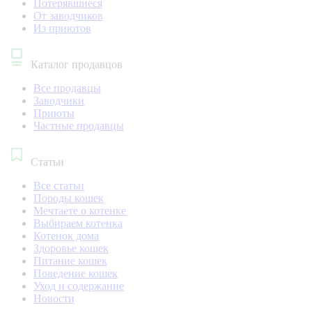
Потерявшиеся
От заводчиков
Из приютов
Каталог продавцов
Все продавцы
Заводчики
Приюты
Частные продавцы
Статьи
Все статьи
Породы кошек
Мечтаете о котенке
Выбираем котенка
Котенок дома
Здоровье кошек
Питание кошек
Поведение кошек
Уход и содержание
Новости