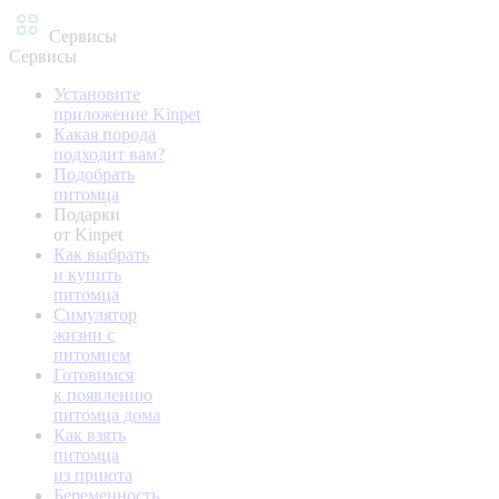
Сервисы
Сервисы
Установите
приложение Kinpet
Какая порода
подходит вам?
Подобрать
питомца
Подарки
от Kinpet
Как выбрать
и купить
питомца
Симулятор
жизни с
питомцем
Готовимся
к появлению
питомца дома
Как взять
питомца
из приюта
Беременность