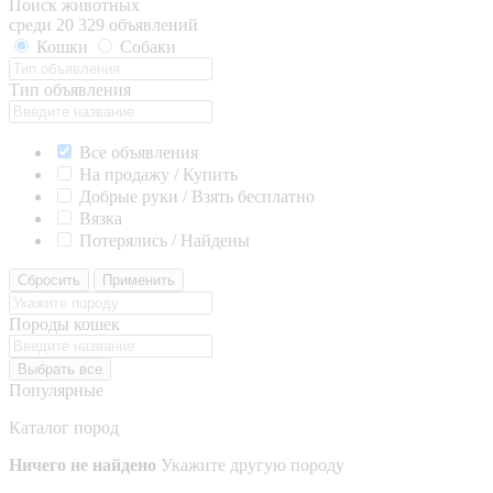
Поиск животных
среди 20 329 объявлений
Кошки
Собаки
Тип объявления
Все объявления
На продажу / Купить
Добрые руки / Взять бесплатно
Вязка
Потерялись / Найдены
Сбросить
Применить
Породы кошек
Выбрать все
Популярные
Каталог пород
Ничего не найдено
Укажите другую породу