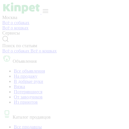
Москва
Всё о собаках
Всё о кошках
Сервисы
Поиск по статьям
Всё о собаках
Всё о кошках
Объявления
Все объявления
На продажу
В добрые руки
Вязка
Потерявшиеся
От заводчиков
Из приютов
Каталог продавцов
Все продавцы