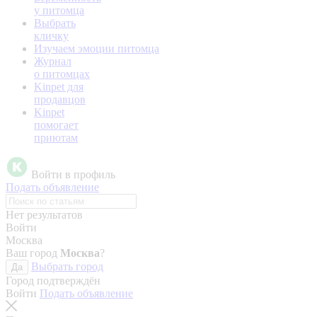
у питомца
Выбрать
кличку
Изучаем эмоции питомца
Журнал
о питомцах
Kinpet для
продавцов
Kinpet
помогает
приютам
Войти в профиль
Подать объявление
Нет результатов
Войти
Москва
Ваш город
Москва
?
Выбрать город
Да
Город подтверждён
Войти
Подать объявление