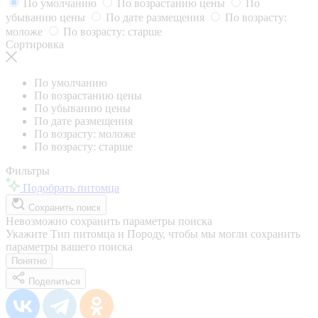
По умолчанию
По возрастанию цены
По
убыванию цены
По дате размещения
По возрасту:
моложе
По возрасту: старше
Сортировка
По умолчанию
По возрастанию цены
По убыванию цены
По дате размещения
По возрасту: моложе
По возрасту: старше
Фильтры
Подобрать питомца
Сохранить поиск
Невозможно сохранить параметры поиска
Укажите Тип питомца и Породу, чтобы мы могли сохранить
параметры вашего поиска
Понятно
Поделиться