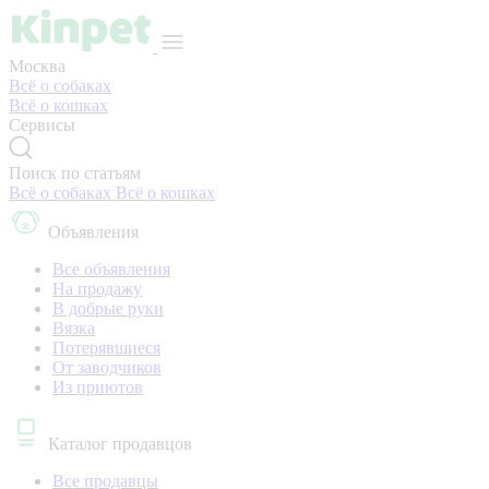
Москва
Всё о собаках
Всё о кошках
Сервисы
Поиск по статьям
Всё о собаках
Всё о кошках
Объявления
Все объявления
На продажу
В добрые руки
Вязка
Потерявшиеся
От заводчиков
Из приютов
Каталог продавцов
Все продавцы