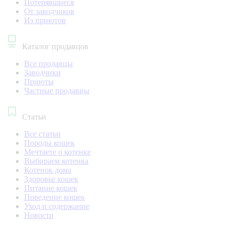
Потерявшиеся
От заводчиков
Из приютов
Каталог продавцов
Все продавцы
Заводчики
Приюты
Частные продавцы
Статьи
Все статьи
Породы кошек
Мечтаете о котенке
Выбираем котенка
Котенок дома
Здоровье кошек
Питание кошек
Поведение кошек
Уход и содержание
Новости