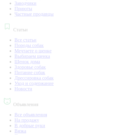
Заводчики
Приюты
Частные продавцы
Статьи
Все статьи
Породы собак
Мечтаете о щенке
Выбираем щенка
Щенок дома
Здоровье собак
Питание собак
Дрессировка собак
Уход и содержание
Новости
Объявления
Все объявления
На продажу
В добрые руки
Вязка