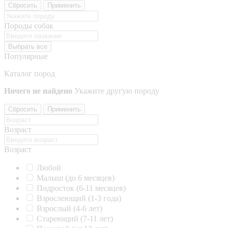
Сбросить
Применить
Породы собак
Выбрать все
Популярные
Каталог пород
Ничего не найдено
Укажите другую породу
Сбросить
Применить
Возраст
Возраст
Любой
Малыш (до 6 месяцев)
Подросток (6-11 месяцев)
Взрослеющий (1-3 года)
Взрослый (4-6 лет)
Стареющий (7-11 лет)