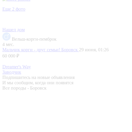
Еще 2 фото
Нашел дом
Вельш-корги-пемброк
4 мес.
Мальчик корги - друг семьи!
Боровск
29 июня, 01:26
60 000 ₽
Dreamer's Way
Заводчик
Подпишитесь на новые объявления
И мы сообщим, когда они появятся
Все породы - Боровск