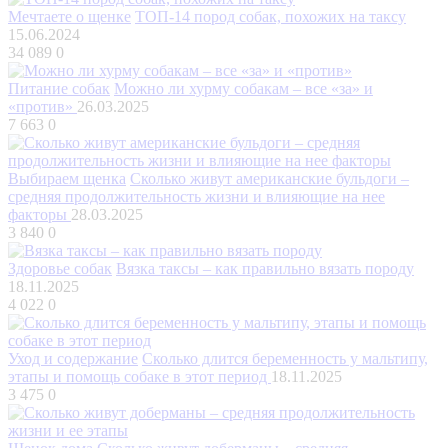
Мечтаете о щенке
ТОП-14 пород собак, похожих на таксу
15.06.2024
34 089
0
Питание собак
Можно ли хурму собакам – все «за» и
«против»
26.03.2025
7 663
0
Выбираем щенка
Сколько живут американские бульдоги –
средняя продолжительность жизни и влияющие на нее
факторы
28.03.2025
3 840
0
Здоровье собак
Вязка таксы – как правильно вязать породу
18.11.2025
4 022
0
Уход и содержание
Сколько длится беременность у мальтипу,
этапы и помощь собаке в этот период
18.11.2025
3 475
0