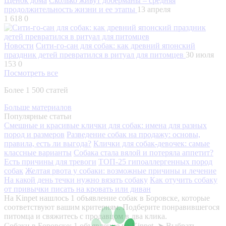
Щенок дома
Сколько живут доберманы – средняя
продолжительность жизни и ее этапы
13 апреля
1 618
0
Новости
Сити-го-сан для собак: как древний японский
праздник детей превратился в ритуал для питомцев
30 июля
153
0
Посмотреть все
Более 1 500 статей
Больше материалов
Популярные статьи
Смешные и красивые клички для собак: имена для разных
пород и размеров
Разведение собак на продажу: основы,
правила, есть ли выгода?
Клички для собак-девочек: самые
классные варианты
Собака стала вялой и потеряла аппетит?
Есть причины для тревоги
ТОП-25 гипоаллергенных пород
собак
Желтая рвота у собаки: возможные причины и лечение
На какой день течки нужно вязать собаку
Как отучить собаку
от привычки писать на кровать или диван
На Kinpet нашлось 1 объявление собак в Боровске, которые
соответствуют вашим критериям. Подберите понравившегося
питомца и свяжитесь с продавцом в два клика.
Собаки в Боровске: 1 объявление на Kinpet. ➤ Выбрать