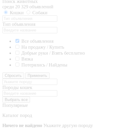
Поиск животных
среди 20 329 объявлений
Кошки
Собаки
Тип объявления
Все объявления
На продажу / Купить
Добрые руки / Взять бесплатно
Вязка
Потерялись / Найдены
Сбросить
Применить
Породы кошек
Выбрать все
Популярные
Каталог пород
Ничего не найдено
Укажите другую породу