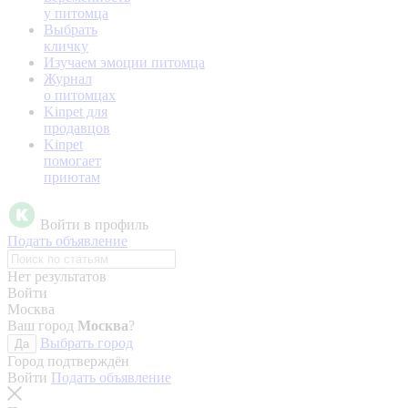
у питомца
Выбрать
кличку
Изучаем эмоции питомца
Журнал
о питомцах
Kinpet для
продавцов
Kinpet
помогает
приютам
Войти в профиль
Подать объявление
Нет результатов
Войти
Москва
Ваш город
Москва
?
Выбрать город
Да
Город подтверждён
Войти
Подать объявление