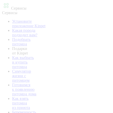
Сервисы
Сервисы
Установите
приложение Kinpet
Какая порода
подходит вам?
Подобрать
питомца
Подарки
от Kinpet
Как выбрать
и купить
питомца
Симулятор
жизни с
питомцем
Готовимся
к появлению
питомца дома
Как взять
питомца
из приюта
Беременность