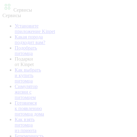
Сервисы
Сервисы
Установите
приложение Kinpet
Какая порода
подходит вам?
Подобрать
питомца
Подарки
от Kinpet
Как выбрать
и купить
питомца
Симулятор
жизни с
питомцем
Готовимся
к появлению
питомца дома
Как взять
питомца
из приюта
Беременность