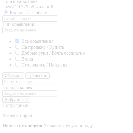
Поиск животных
среди 20 329 объявлений
Кошки
Собаки
Тип объявления
Все объявления
На продажу / Купить
Добрые руки / Взять бесплатно
Вязка
Потерялись / Найдены
Сбросить
Применить
Породы кошек
Выбрать все
Популярные
Каталог пород
Ничего не найдено
Укажите другую породу