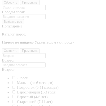
Сбросить
Применить
Породы собак
Выбрать все
Популярные
Каталог пород
Ничего не найдено
Укажите другую породу
Сбросить
Применить
Возраст
Возраст
Любой
Малыш (до 6 месяцев)
Подросток (6-11 месяцев)
Взрослеющий (1-3 года)
Взрослый (4-6 лет)
Стареющий (7-11 лет)