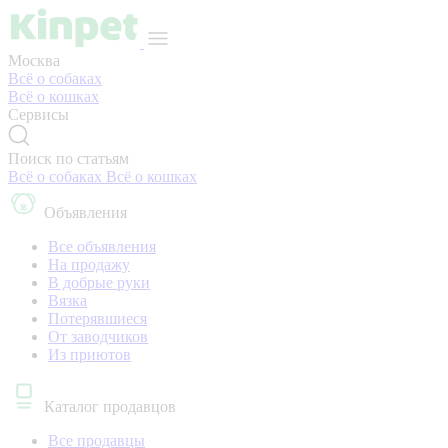
Москва
Всё о собаках
Всё о кошках
Сервисы
Поиск по статьям
Всё о собаках
Всё о кошках
Объявления
Все объявления
На продажу
В добрые руки
Вязка
Потерявшиеся
От заводчиков
Из приютов
Каталог продавцов
Все продавцы