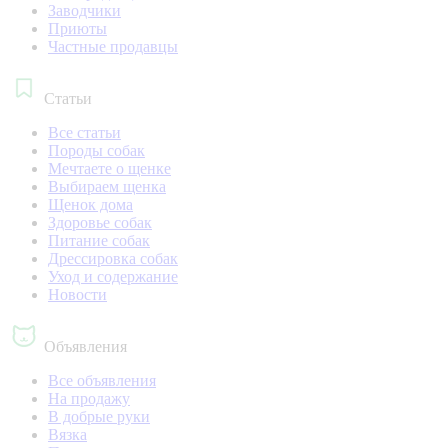
Заводчики
Приюты
Частные продавцы
Статьи
Все статьи
Породы собак
Мечтаете о щенке
Выбираем щенка
Щенок дома
Здоровье собак
Питание собак
Дрессировка собак
Уход и содержание
Новости
Объявления
Все объявления
На продажу
В добрые руки
Вязка