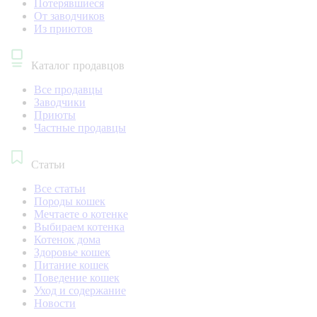
Потерявшиеся
От заводчиков
Из приютов
Каталог продавцов
Все продавцы
Заводчики
Приюты
Частные продавцы
Статьи
Все статьи
Породы кошек
Мечтаете о котенке
Выбираем котенка
Котенок дома
Здоровье кошек
Питание кошек
Поведение кошек
Уход и содержание
Новости