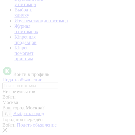
у питомца
Выбрать
кличку
Изучаем эмоции питомца
Журнал
о питомцах
Kinpet для
продавцов
Kinpet
помогает
приютам
Войти в профиль
Подать объявление
Нет результатов
Войти
Москва
Ваш город
Москва
?
Выбрать город
Да
Город подтверждён
Войти
Подать объявление