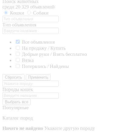
Поиск животных
среди 20 329 объявлений
Кошки
Собаки
Тип объявления
Все объявления
На продажу / Купить
Добрые руки / Взять бесплатно
Вязка
Потерялись / Найдены
Сбросить
Применить
Породы кошек
Выбрать все
Популярные
Каталог пород
Ничего не найдено
Укажите другую породу