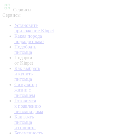
Сервисы
Сервисы
Установите
приложение Kinpet
Какая порода
подходит вам?
Подобрать
питомца
Подарки
от Kinpet
Как выбрать
и купить
питомца
Симулятор
жизни с
питомцем
Готовимся
к появлению
питомца дома
Как взять
питомца
из приюта
Беременность