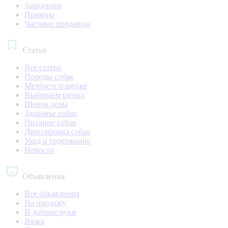
Заводчики
Приюты
Частные продавцы
Статьи
Все статьи
Породы собак
Мечтаете о щенке
Выбираем щенка
Щенок дома
Здоровье собак
Питание собак
Дрессировка собак
Уход и содержание
Новости
Объявления
Все объявления
На продажу
В добрые руки
Вязка