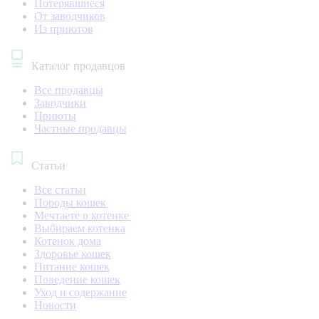
Потерявшиеся
От заводчиков
Из приютов
Каталог продавцов
Все продавцы
Заводчики
Приюты
Частные продавцы
Статьи
Все статьи
Породы кошек
Мечтаете о котенке
Выбираем котенка
Котенок дома
Здоровье кошек
Питание кошек
Поведение кошек
Уход и содержание
Новости