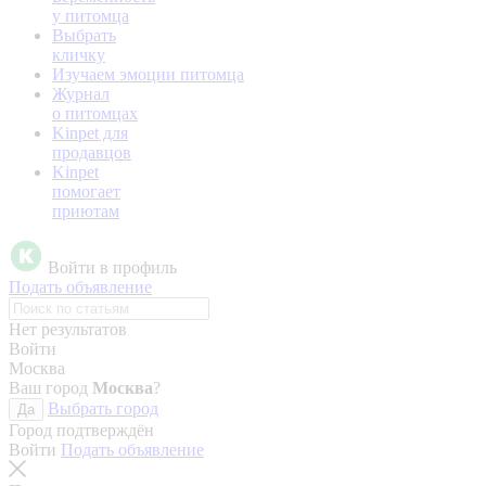
у питомца
Выбрать
кличку
Изучаем эмоции питомца
Журнал
о питомцах
Kinpet для
продавцов
Kinpet
помогает
приютам
Войти в профиль
Подать объявление
Нет результатов
Войти
Москва
Ваш город
Москва
?
Выбрать город
Да
Город подтверждён
Войти
Подать объявление