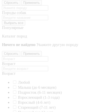
Сбросить
Применить
Породы собак
Выбрать все
Популярные
Каталог пород
Ничего не найдено
Укажите другую породу
Сбросить
Применить
Возраст
Возраст
Любой
Малыш (до 6 месяцев)
Подросток (6-11 месяцев)
Взрослеющий (1-3 года)
Взрослый (4-6 лет)
Стареющий (7-11 лет)