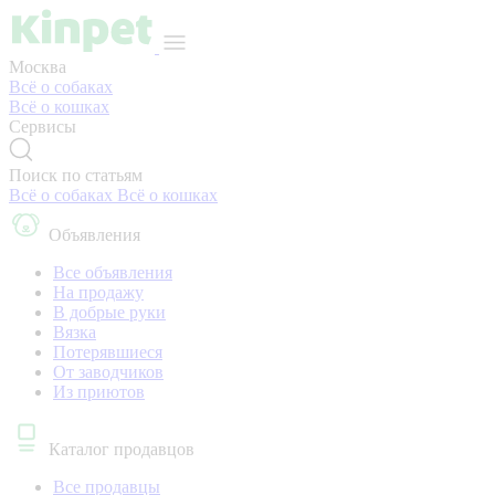
Москва
Всё о собаках
Всё о кошках
Сервисы
Поиск по статьям
Всё о собаках
Всё о кошках
Объявления
Все объявления
На продажу
В добрые руки
Вязка
Потерявшиеся
От заводчиков
Из приютов
Каталог продавцов
Все продавцы