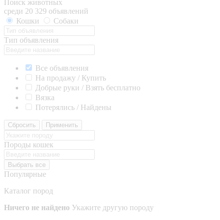
Поиск животных
среди 20 329 объявлений
Кошки
Собаки
Тип объявления
Все объявления
На продажу / Купить
Добрые руки / Взять бесплатно
Вязка
Потерялись / Найдены
Сбросить
Применить
Породы кошек
Выбрать все
Популярные
Каталог пород
Ничего не найдено
Укажите другую породу