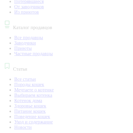
Потерявшиеся
От заводчиков
Из приютов
Каталог продавцов
Все продавцы
Заводчики
Приюты
Частные продавцы
Статьи
Все статьи
Породы кошек
Мечтаете о котенке
Выбираем котенка
Котенок дома
Здоровье кошек
Питание кошек
Поведение кошек
Уход и содержание
Новости