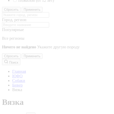
Пожилой (от 12 лет)
Сбросить
Применить
Город, регион
Популярные
Все регионы
Ничего не найдено
Укажите другую породу
Сбросить
Применить
Поиск
Главная
ЮФО
Собаки
Бивер
Вязка
Вязка