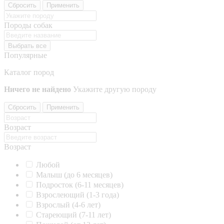
Сбросить
Применить
Породы собак
Выбрать все
Популярные
Каталог пород
Ничего не найдено
Укажите другую породу
Сбросить
Применить
Возраст
Возраст
Любой
Малыш (до 6 месяцев)
Подросток (6-11 месяцев)
Взрослеющий (1-3 года)
Взрослый (4-6 лет)
Стареющий (7-11 лет)