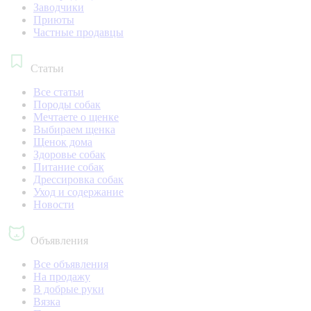
Заводчики
Приюты
Частные продавцы
Статьи
Все статьи
Породы собак
Мечтаете о щенке
Выбираем щенка
Щенок дома
Здоровье собак
Питание собак
Дрессировка собак
Уход и содержание
Новости
Объявления
Все объявления
На продажу
В добрые руки
Вязка