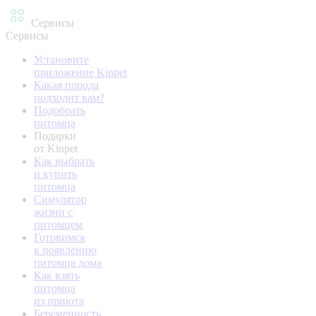
Сервисы
Сервисы
Установите
приложение Kinpet
Какая порода
подходит вам?
Подобрать
питомца
Подарки
от Kinpet
Как выбрать
и купить
питомца
Симулятор
жизни с
питомцем
Готовимся
к появлению
питомца дома
Как взять
питомца
из приюта
Беременность