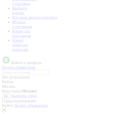
у питомца
Выбрать
кличку
Изучаем эмоции питомца
Журнал
о питомцах
Kinpet для
продавцов
Kinpet
помогает
приютам
Войти в профиль
Подать объявление
Нет результатов
Войти
Москва
Ваш город
Москва
?
Выбрать город
Да
Город подтверждён
Войти
Подать объявление