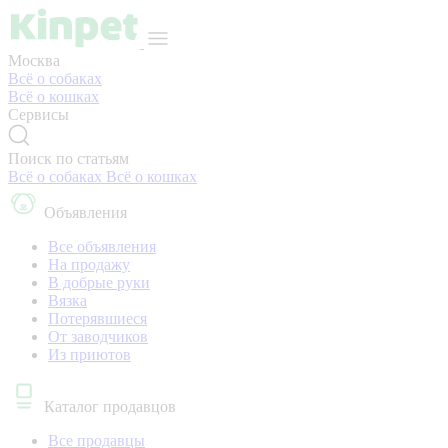
Москва
Всё о собаках
Всё о кошках
Сервисы
Поиск по статьям
Всё о собаках
Всё о кошках
Объявления
Все объявления
На продажу
В добрые руки
Вязка
Потерявшиеся
От заводчиков
Из приютов
Каталог продавцов
Все продавцы