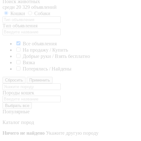
Поиск животных
среди 20 329 объявлений
Кошки
Собаки
Тип объявления
Все объявления
На продажу / Купить
Добрые руки / Взять бесплатно
Вязка
Потерялись / Найдены
Сбросить
Применить
Породы кошек
Выбрать все
Популярные
Каталог пород
Ничего не найдено
Укажите другую породу