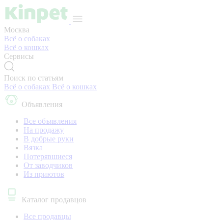
Москва
Всё о собаках
Всё о кошках
Сервисы
Поиск по статьям
Всё о собаках
Всё о кошках
Объявления
Все объявления
На продажу
В добрые руки
Вязка
Потерявшиеся
От заводчиков
Из приютов
Каталог продавцов
Все продавцы