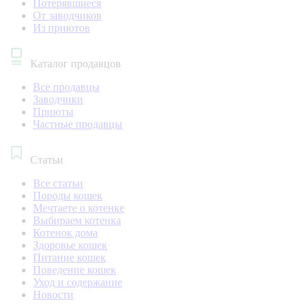
Потерявшиеся
От заводчиков
Из приютов
Каталог продавцов
Все продавцы
Заводчики
Приюты
Частные продавцы
Статьи
Все статьи
Породы кошек
Мечтаете о котенке
Выбираем котенка
Котенок дома
Здоровье кошек
Питание кошек
Поведение кошек
Уход и содержание
Новости