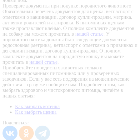
новый дом.
Проверьте документы при покупке породистого животного
Обязательный перечень документов для щенка: ветпаспорт с
отметками о вакцинации, договор купли-продажи, метрика,
акт вязки родителей и актировка. В питомниках щенкам
также проставляют клеймо. О полном комплекте документов
на собаку вы можете прочитать в
нашей статье
.
У
породистого котика должны быть следующие документы:
родословная (метрика), ветпаспорт с отметками о прививках и
дегельминтизации, договор купли-продажи. О полном
комплекте документов на породистую кошку вы можете
прочитать в
нашей статье
.
Приобретайте породистых животных только в
специализированных питомниках или у проверенных
заводчиков. Если у вас есть подозрения на мошеннические
действия – сразу же сообщите нам.
Подробнее о том, как
выбрать здорового и чистокровного питомца, читайте в
наших статьях:
Как выбрать котенка
Как выбрать щенка
Поделиться: