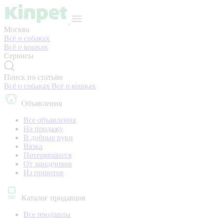
Москва
Всё о собаках
Всё о кошках
Сервисы
Поиск по статьям
Всё о собаках
Всё о кошках
Объявления
Все объявления
На продажу
В добрые руки
Вязка
Потерявшиеся
От заводчиков
Из приютов
Каталог продавцов
Все продавцы