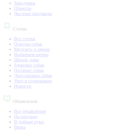
Заводчики
Приюты
Частные продавцы
Статьи
Все статьи
Породы собак
Мечтаете о щенке
Выбираем щенка
Щенок дома
Здоровье собак
Питание собак
Дрессировка собак
Уход и содержание
Новости
Объявления
Все объявления
На продажу
В добрые руки
Вязка