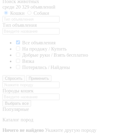
Поиск животных
среди 20 329 объявлений
Кошки
Собаки
Тип объявления
Все объявления
На продажу / Купить
Добрые руки / Взять бесплатно
Вязка
Потерялись / Найдены
Сбросить
Применить
Породы кошек
Выбрать все
Популярные
Каталог пород
Ничего не найдено
Укажите другую породу