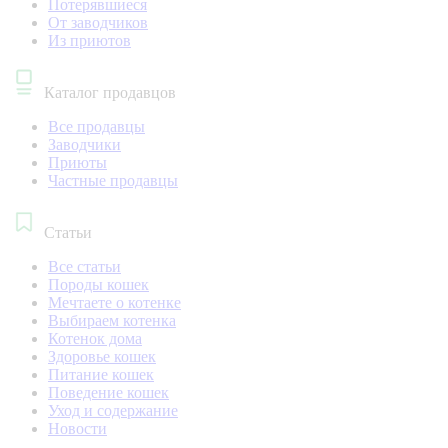
Потерявшиеся
От заводчиков
Из приютов
Каталог продавцов
Все продавцы
Заводчики
Приюты
Частные продавцы
Статьи
Все статьи
Породы кошек
Мечтаете о котенке
Выбираем котенка
Котенок дома
Здоровье кошек
Питание кошек
Поведение кошек
Уход и содержание
Новости