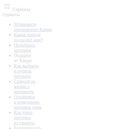
Сервисы
Сервисы
Установите
приложение Kinpet
Какая порода
подходит вам?
Подобрать
питомца
Подарки
от Kinpet
Как выбрать
и купить
питомца
Симулятор
жизни с
питомцем
Готовимся
к появлению
питомца дома
Как взять
питомца
из приюта
Беременность