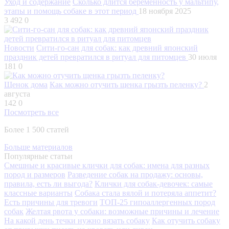
Уход и содержание
Сколько длится беременность у мальтипу,
этапы и помощь собаке в этот период
18 ноября 2025
3 492
0
Новости
Сити-го-сан для собак: как древний японский
праздник детей превратился в ритуал для питомцев
30 июля
181
0
Щенок дома
Как можно отучить щенка грызть пеленку?
2
августа
142
0
Посмотреть все
Более 1 500 статей
Больше материалов
Популярные статьи
Смешные и красивые клички для собак: имена для разных
пород и размеров
Разведение собак на продажу: основы,
правила, есть ли выгода?
Клички для собак-девочек: самые
классные варианты
Собака стала вялой и потеряла аппетит?
Есть причины для тревоги
ТОП-25 гипоаллергенных пород
собак
Желтая рвота у собаки: возможные причины и лечение
На какой день течки нужно вязать собаку
Как отучить собаку