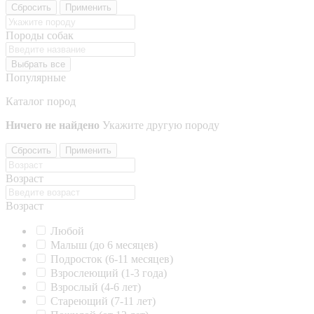
Сбросить
Применить
Породы собак
Выбрать все
Популярные
Каталог пород
Ничего не найдено
Укажите другую породу
Сбросить
Применить
Возраст
Возраст
Любой
Малыш (до 6 месяцев)
Подросток (6-11 месяцев)
Взрослеющий (1-3 года)
Взрослый (4-6 лет)
Стареющий (7-11 лет)