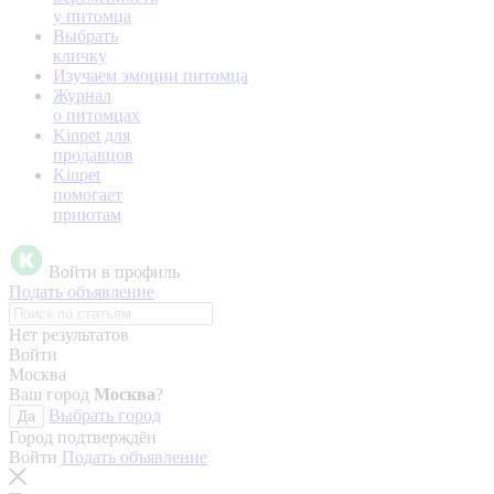
у питомца
Выбрать
кличку
Изучаем эмоции питомца
Журнал
о питомцах
Kinpet для
продавцов
Kinpet
помогает
приютам
Войти в профиль
Подать объявление
Нет результатов
Войти
Москва
Ваш город
Москва
?
Выбрать город
Да
Город подтверждён
Войти
Подать объявление