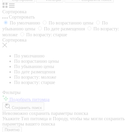
Сортировка
Сортировать
По умолчанию
По возрастанию цены
По
убыванию цены
По дате размещения
По возрасту:
моложе
По возрасту: старше
Сортировка
По умолчанию
По возрастанию цены
По убыванию цены
По дате размещения
По возрасту: моложе
По возрасту: старше
Фильтры
Подобрать питомца
Сохранить поиск
Невозможно сохранить параметры поиска
Укажите Тип питомца и Породу, чтобы мы могли сохранить
параметры вашего поиска
Понятно