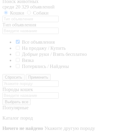
Поиск животных
среди 20 329 объявлений
Кошки
Собаки
Тип объявления
Все объявления
На продажу / Купить
Добрые руки / Взять бесплатно
Вязка
Потерялись / Найдены
Сбросить
Применить
Породы кошек
Выбрать все
Популярные
Каталог пород
Ничего не найдено
Укажите другую породу