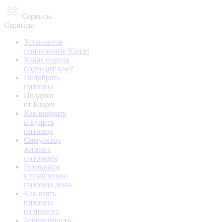
Сервисы
Сервисы
Установите
приложение Kinpet
Какая порода
подходит вам?
Подобрать
питомца
Подарки
от Kinpet
Как выбрать
и купить
питомца
Симулятор
жизни с
питомцем
Готовимся
к появлению
питомца дома
Как взять
питомца
из приюта
Беременность