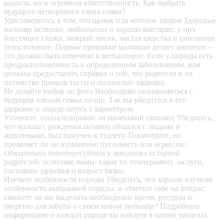
радость, но и огромная ответственность. Как выбрать
будущего четвероного члена семьи?
Удостоверьтесь в том, что щенок или котенок здоров
Здоровые
малыши активны, любопытны и хорошо выглядят: у них
блестящие глазки, мокрый носик, чистая шерстка и упитанное
телосложение. Первые прививки малышам делает заводчик –
это должно быть отмечено в ветпаспорте. Если у породы есть
предрасположенность к определенным заболеваниям, вам
должны предоставить справки о том, что родители и их
потомство прошли тесты и полностью здоровы.
Не делайте выбор по фото
Необходимо познакомиться с
будущим членом семьи лично. Так вы убедитесь в его
здоровье и определитесь с характером.
Уточните, социализирован ли маленький питомец
Убедитесь,
что малыш с рождения активно общался с людьми и
животными, был приучен к туалету. Посмотрите, не
проявляет ли он излишнюю пугливость или агрессию.
Обязательно поинтересуйтесь у заводчика историей
родителей, особенно мамы: каков их темперамент, заслуги,
состояние здоровья и возраст вязки.
Изучите особенности породы
Убедитесь, что хорошо изучили
особенности выбранной породы, и ответьте себе на вопрос:
сможете ли вы выделить необходимое время, ресурсы и
энергию для заботы о своем новом любимце? Подробную
информацию о каждой породе вы найдете в наших разделах