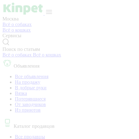
Москва
Всё о собаках
Всё о кошках
Сервисы
Поиск по статьям
Всё о собаках
Всё о кошках
Объявления
Все объявления
На продажу
В добрые руки
Вязка
Потерявшиеся
От заводчиков
Из приютов
Каталог продавцов
Все продавцы