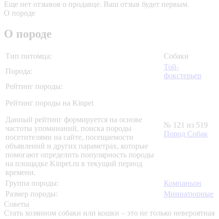
Еще нет отзывов о продавце. Ваш отзыв будет первым.
О породе
О породе
Тип питомца:
Собаки
Той-
Порода:
фокстерьер
Рейтинг породы:
Рейтинг породы на Kinpet
Данный рейтинг формируется на основе
№ 121 из 519
частоты упоминаний, поиска породы
Пород Собак
посетителями на сайте, посещаемости
объявлений и других параметрах, которые
помогают определить популярность породы
на площадке Kinpet.ru в текущий период
времени.
Группа породы:
Компаньон
Размер породы:
Миниатюрные
Советы
Стать хозяином собаки или кошки – это не только невероятная