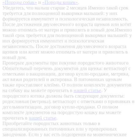
«Породы собак»
и
«Породы кошек»
.
Убедитесь, что малыш старше 2 месяцев
Именно такой срок
требуется для полноценной выкормки малышей: у них
формируется иммунитет и психологическая независимость.
После достижения двухмесячного возраста щенков или котят
можно отнимать от матери и привозить в новый дом.Именно
такой срок требуется для полноценной выкормки малышей: у
них формируется иммунитет и психологическая
независимость. После достижения двухмесячного возраста
щенков или котят можно отнимать от матери и привозить в
новый дом.
Проверьте документы при покупке породистого животного
Обязательный перечень документов для щенка: ветпаспорт с
отметками о вакцинации, договор купли-продажи, метрика,
акт вязки родителей и актировка. В питомниках щенкам
также проставляют клеймо. О полном комплекте документов
на собаку вы можете прочитать в
нашей статье
.
У
породистого котика должны быть следующие документы:
родословная (метрика), ветпаспорт с отметками о прививках и
дегельминтизации, договор купли-продажи. О полном
комплекте документов на породистую кошку вы можете
прочитать в
нашей статье
.
Приобретайте породистых животных только в
специализированных питомниках или у проверенных
заводчиков. Если у вас есть подозрения на мошеннические