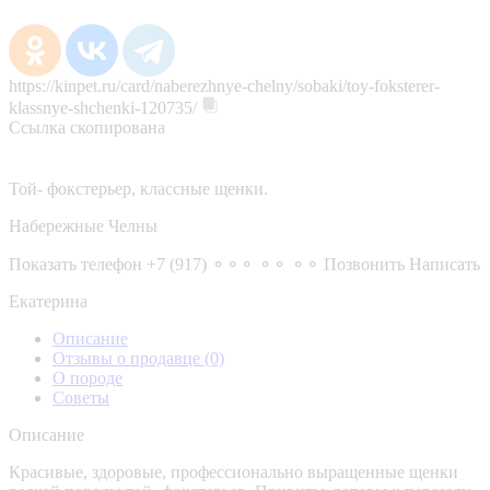
https://kinpet.ru/card/naberezhnye-chelny/sobaki/toy-foksterer-
klassnye-shchenki-120735/
Ссылка скопирована
Той- фокстерьер, классные щенки.
Набережные Челны
Показать телефон
+7 (917) ⚬⚬⚬ ⚬⚬ ⚬⚬
Позвонить
Написать
Екатерина
Описание
Отзывы о продавце
(0)
О породе
Советы
Описание
Красивые, здоровые, профессионально выращенные щенки