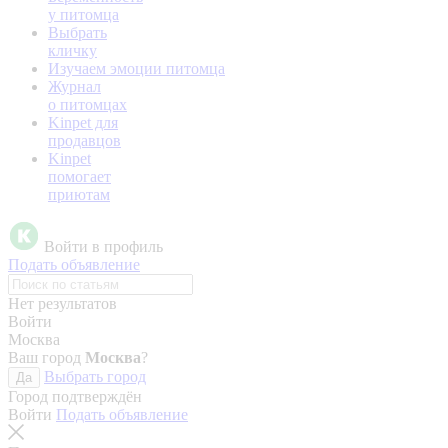
у питомца
Выбрать
кличку
Изучаем эмоции питомца
Журнал
о питомцах
Kinpet для
продавцов
Kinpet
помогает
приютам
Войти в профиль
Подать объявление
Нет результатов
Войти
Москва
Ваш город
Москва
?
Выбрать город
Да
Город подтверждён
Войти
Подать объявление