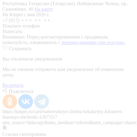
Республика Татарстан (Татарстан), Набережные Челны, пр.
Сююмбике, 40
На карте
На Kinpet c мая 2026 г.
+7 (917) ⚬⚬⚬ ⚬⚬ ⚬⚬
Показать телефон
Написать
Внимание:
Перед контактированием с продавцом,
пожалуйста, ознакомьтесь с
рекомендациями при покупке.
Сохранить
Вы отключили уведомления
Мы не сможем отправить вам уведомление об изменении
цены
Включить
Поделиться
https://kinpet.ru/card/naberezhnye-chelny/sobaki/toy-foksterer-
klassnye-shchenki-120735/?
utm_source=linkcopy&utm_medium=referral&utm_campaign=sharec
Ссылка скопирована