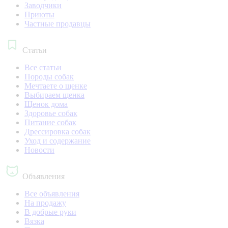
Заводчики
Приюты
Частные продавцы
Статьи
Все статьи
Породы собак
Мечтаете о щенке
Выбираем щенка
Щенок дома
Здоровье собак
Питание собак
Дрессировка собак
Уход и содержание
Новости
Объявления
Все объявления
На продажу
В добрые руки
Вязка