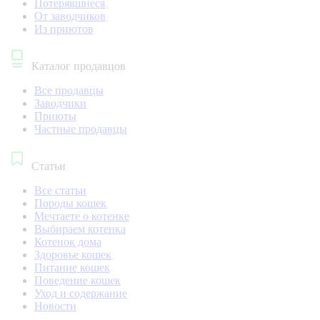
Потерявшиеся
От заводчиков
Из приютов
Каталог продавцов
Все продавцы
Заводчики
Приюты
Частные продавцы
Статьи
Все статьи
Породы кошек
Мечтаете о котенке
Выбираем котенка
Котенок дома
Здоровье кошек
Питание кошек
Поведение кошек
Уход и содержание
Новости