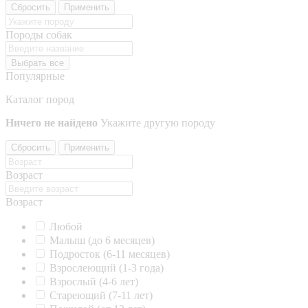
Сбросить
Применить
Породы собак
Выбрать все
Популярные
Каталог пород
Ничего не найдено
Укажите другую породу
Сбросить
Применить
Возраст
Возраст
Любой
Малыш (до 6 месяцев)
Подросток (6-11 месяцев)
Взрослеющий (1-3 года)
Взрослый (4-6 лет)
Стареющий (7-11 лет)