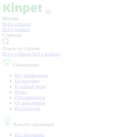
Москва
Всё о собаках
Всё о кошках
Сервисы
Поиск по статьям
Всё о собаках
Всё о кошках
Объявления
Все объявления
На продажу
В добрые руки
Вязка
Потерявшиеся
От заводчиков
Из приютов
Каталог продавцов
Все продавцы