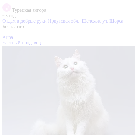
Турецкая ангора
~3 года
Отдам в добрые руки
Иркутская обл., Шелехов, ул. Щорса
Бесплатно
Alina
Частный продавец