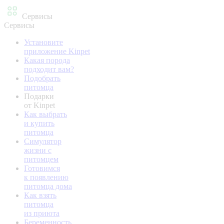
Сервисы
Сервисы
Установите
приложение Kinpet
Какая порода
подходит вам?
Подобрать
питомца
Подарки
от Kinpet
Как выбрать
и купить
питомца
Симулятор
жизни с
питомцем
Готовимся
к появлению
питомца дома
Как взять
питомца
из приюта
Беременность