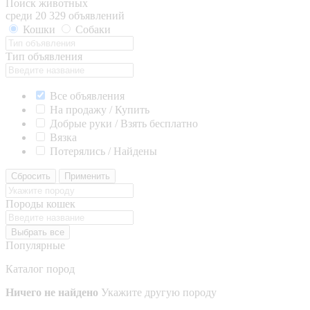
Поиск животных
среди 20 329 объявлений
Кошки
Собаки
Тип объявления
Все объявления
На продажу / Купить
Добрые руки / Взять бесплатно
Вязка
Потерялись / Найдены
Сбросить
Применить
Породы кошек
Выбрать все
Популярные
Каталог пород
Ничего не найдено
Укажите другую породу