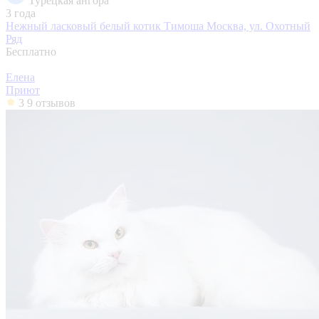
Турецкая ангора
3 года
Нежный ласковый белый котик Тимоша
Москва, ул. Охотный
Ряд
Бесплатно
Елена
Приют
3
9 отзывов