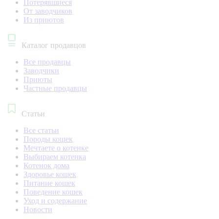
Потерявшиеся
От заводчиков
Из приютов
Каталог продавцов
Все продавцы
Заводчики
Приюты
Частные продавцы
Статьи
Все статьи
Породы кошек
Мечтаете о котенке
Выбираем котенка
Котенок дома
Здоровье кошек
Питание кошек
Поведение кошек
Уход и содержание
Новости