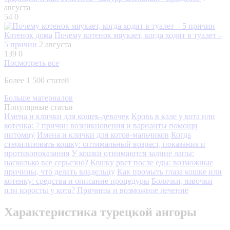
августа
54
0
Котенок дома
Почему котенок мяукает, когда ходит в туалет –
5 причин
2 августа
139
0
Посмотреть все
Более 1 500 статей
Больше материалов
Популярные статьи
Имена и клички для кошек-девочек
Кровь в кале у кота или
котенка: 7 причин возникновения и варианты помощи
питомцу
Имена и клички для котов-мальчиков
Когда
стерилизовать кошку: оптимальный возраст, показания и
противопоказания
У кошки отнимаются задние лапы:
насколько все серьезно?
Кошку рвет после еды: возможные
причины, что делать владельцу
Как промыть глаза кошке или
котенку: средства и описание процедуры
Болячки, язвочки
или коросты у кота? Причины и возможное лечение
Характеристика турецкой ангоры