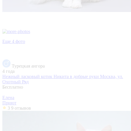
Еще 4 фото
Турецкая ангора
4 года
Нежный ласковый котик Никита в добрые руки
Москва, ул.
Охотный Ряд
Бесплатно
Елена
Приют
3
9 отзывов