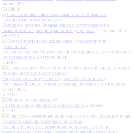
июля 2025
53 988
0
Выбираем котенка
Окрасы кошек с фотографиями и
названиями: от распространенных до редких
21 ноября 2025
48 071
0
Поведение кошек
Почему британские кошки злые – стереотип
или реальность?
2 августа 2024
7 488
0
Уход и содержание
Сколько длится беременность у
бенгальской кошки, этапы и помощь питомцу в этот период
27 мая 2025
3 109
0
Питание кошек
Можно ли кошкам сало?
2 апреля
1 759
0
Новости
8 августа – всемирный день кошек: история,
традиции и как отметить «замуррчательный» праздник
4