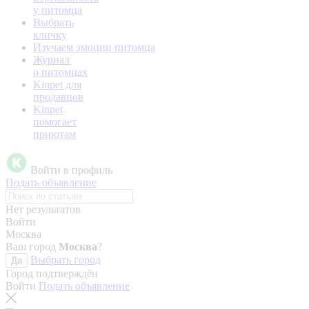
у питомца
Выбрать
кличку
Изучаем эмоции питомца
Журнал
о питомцах
Kinpet для
продавцов
Kinpet
помогает
приютам
Войти в профиль
Подать объявление
Нет результатов
Войти
Москва
Ваш город
Москва
?
Выбрать город
Да
Город подтверждён
Войти
Подать объявление