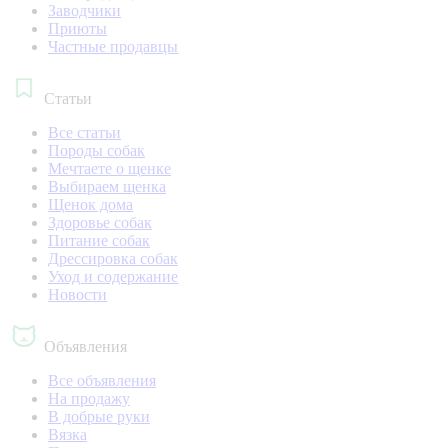
Заводчики
Приюты
Частные продавцы
Статьи
Все статьи
Породы собак
Мечтаете о щенке
Выбираем щенка
Щенок дома
Здоровье собак
Питание собак
Дрессировка собак
Уход и содержание
Новости
Объявления
Все объявления
На продажу
В добрые руки
Вязка