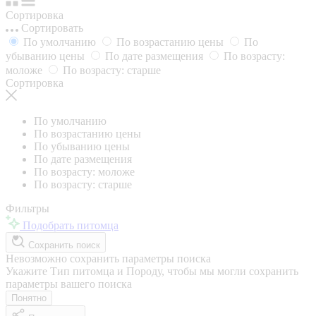
Сортировка
Сортировать
По умолчанию
По возрастанию цены
По
убыванию цены
По дате размещения
По возрасту:
моложе
По возрасту: старше
Сортировка
По умолчанию
По возрастанию цены
По убыванию цены
По дате размещения
По возрасту: моложе
По возрасту: старше
Фильтры
Подобрать питомца
Сохранить поиск
Невозможно сохранить параметры поиска
Укажите Тип питомца и Породу, чтобы мы могли сохранить
параметры вашего поиска
Понятно