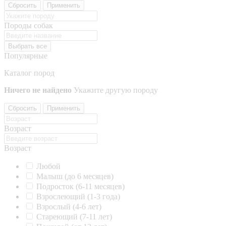
Сбросить
Применить
Породы собак
Выбрать все
Популярные
Каталог пород
Ничего не найдено
Укажите другую породу
Сбросить
Применить
Возраст
Возраст
Любой
Малыш (до 6 месяцев)
Подросток (6-11 месяцев)
Взрослеющий (1-3 года)
Взрослый (4-6 лет)
Стареющий (7-11 лет)