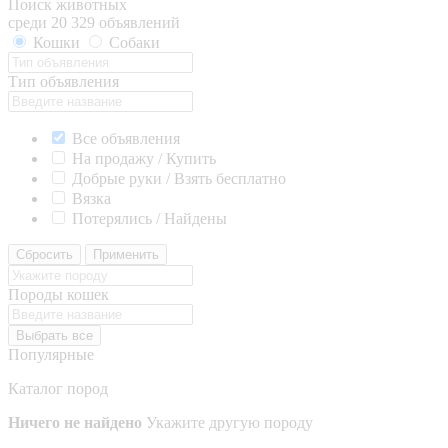
Поиск животных
среди 20 329 объявлений
Кошки
Собаки
Тип объявления
Все объявления
На продажу / Купить
Добрые руки / Взять бесплатно
Вязка
Потерялись / Найдены
Сбросить
Применить
Породы кошек
Выбрать все
Популярные
Каталог пород
Ничего не найдено
Укажите другую породу