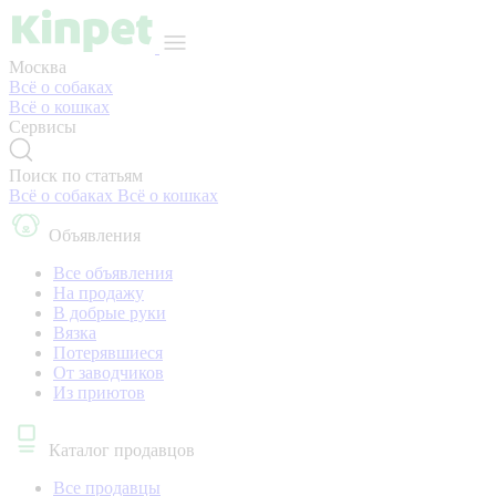
Москва
Всё о собаках
Всё о кошках
Сервисы
Поиск по статьям
Всё о собаках
Всё о кошках
Объявления
Все объявления
На продажу
В добрые руки
Вязка
Потерявшиеся
От заводчиков
Из приютов
Каталог продавцов
Все продавцы