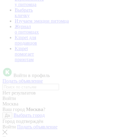
у питомца
Выбрать
кличку
Изучаем эмоции питомца
Журнал
о питомцах
Kinpet для
продавцов
Kinpet
помогает
приютам
Войти в профиль
Подать объявление
Нет результатов
Войти
Москва
Ваш город
Москва
?
Выбрать город
Да
Город подтверждён
Войти
Подать объявление