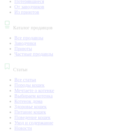
Потерявшиеся
От заводчиков
Из приютов
Каталог продавцов
Все продавцы
Заводчики
Приюты
Частные продавцы
Статьи
Все статьи
Породы кошек
Мечтаете о котенке
Выбираем котенка
Котенок дома
Здоровье кошек
Питание кошек
Поведение кошек
Уход и содержание
Новости