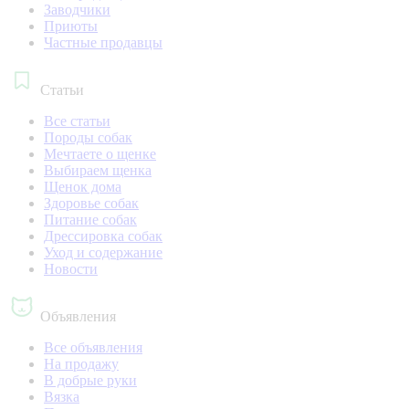
Заводчики
Приюты
Частные продавцы
Статьи
Все статьи
Породы собак
Мечтаете о щенке
Выбираем щенка
Щенок дома
Здоровье собак
Питание собак
Дрессировка собак
Уход и содержание
Новости
Объявления
Все объявления
На продажу
В добрые руки
Вязка