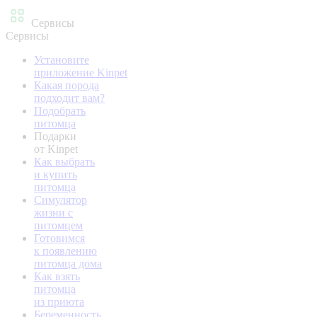
Сервисы
Сервисы
Установите
приложение Kinpet
Какая порода
подходит вам?
Подобрать
питомца
Подарки
от Kinpet
Как выбрать
и купить
питомца
Симулятор
жизни с
питомцем
Готовимся
к появлению
питомца дома
Как взять
питомца
из приюта
Беременность