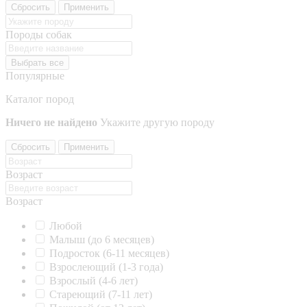
Сбросить
Применить
Породы собак
Выбрать все
Популярные
Каталог пород
Ничего не найдено
Укажите другую породу
Сбросить
Применить
Возраст
Возраст
Любой
Малыш (до 6 месяцев)
Подросток (6-11 месяцев)
Взрослеющий (1-3 года)
Взрослый (4-6 лет)
Стареющий (7-11 лет)