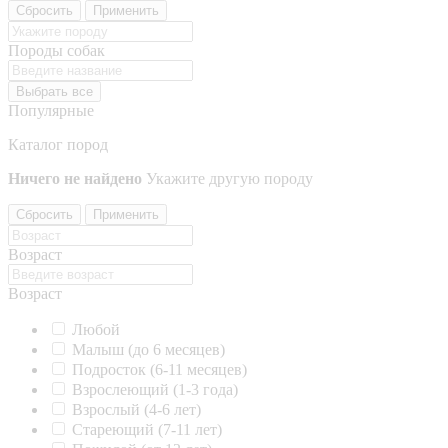
Сбросить
Применить
Породы собак
Выбрать все
Популярные
Каталог пород
Ничего не найдено
Укажите другую породу
Сбросить
Применить
Возраст
Возраст
Любой
Малыш (до 6 месяцев)
Подросток (6-11 месяцев)
Взрослеющий (1-3 года)
Взрослый (4-6 лет)
Стареющий (7-11 лет)