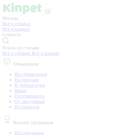
Москва
Всё о собаках
Всё о кошках
Сервисы
Поиск по статьям
Всё о собаках
Всё о кошках
Объявления
Все объявления
На продажу
В добрые руки
Вязка
Потерявшиеся
От заводчиков
Из приютов
Каталог продавцов
Все продавцы