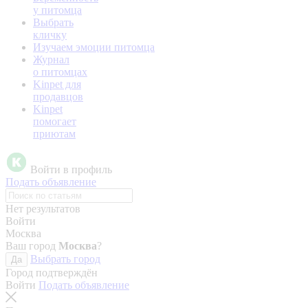
у питомца
Выбрать
кличку
Изучаем эмоции питомца
Журнал
о питомцах
Kinpet для
продавцов
Kinpet
помогает
приютам
Войти в профиль
Подать объявление
Нет результатов
Войти
Москва
Ваш город
Москва
?
Выбрать город
Да
Город подтверждён
Войти
Подать объявление