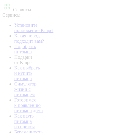
Сервисы
Сервисы
Установите
приложение Kinpet
Какая порода
подходит вам?
Подобрать
питомца
Подарки
от Kinpet
Как выбрать
и купить
питомца
Симулятор
жизни с
питомцем
Готовимся
к появлению
питомца дома
Как взять
питомца
из приюта
Беременность