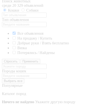
Поиск животных
среди 20 329 объявлений
Кошки
Собаки
Тип объявления
Все объявления
На продажу / Купить
Добрые руки / Взять бесплатно
Вязка
Потерялись / Найдены
Сбросить
Применить
Породы кошек
Выбрать все
Популярные
Каталог пород
Ничего не найдено
Укажите другую породу