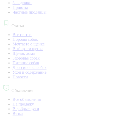
Заводчики
Приюты
Частные продавцы
Статьи
Все статьи
Породы собак
Мечтаете о щенке
Выбираем щенка
Щенок дома
Здоровье собак
Питание собак
Дрессировка собак
Уход и содержание
Новости
Объявления
Все объявления
На продажу
В добрые руки
Вязка