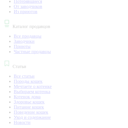
Потерявшиеся
От заводчиков
Из приютов
Каталог продавцов
Все продавцы
Заводчики
Приюты
Частные продавцы
Статьи
Все статьи
Породы кошек
Мечтаете о котенке
Выбираем котенка
Котенок дома
Здоровье кошек
Питание кошек
Поведение кошек
Уход и содержание
Новости