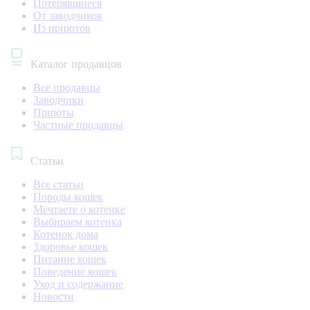
Потерявшиеся
От заводчиков
Из приютов
Каталог продавцов
Все продавцы
Заводчики
Приюты
Частные продавцы
Статьи
Все статьи
Породы кошек
Мечтаете о котенке
Выбираем котенка
Котенок дома
Здоровье кошек
Питание кошек
Поведение кошек
Уход и содержание
Новости