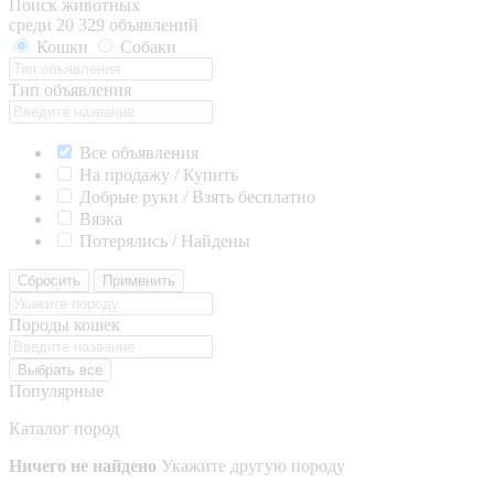
Поиск животных
среди 20 329 объявлений
Кошки
Собаки
Тип объявления
Все объявления
На продажу / Купить
Добрые руки / Взять бесплатно
Вязка
Потерялись / Найдены
Сбросить
Применить
Породы кошек
Выбрать все
Популярные
Каталог пород
Ничего не найдено
Укажите другую породу