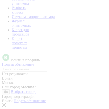
у питомца
Выбрать
кличку
Изучаем эмоции питомца
Журнал
о питомцах
Kinpet для
продавцов
Kinpet
помогает
приютам
Войти в профиль
Подать объявление
Нет результатов
Войти
Москва
Ваш город
Москва
?
Выбрать город
Да
Город подтверждён
Войти
Подать объявление