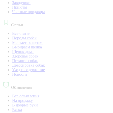
Заводчики
Приюты
Частные продавцы
Статьи
Все статьи
Породы собак
Мечтаете о щенке
Выбираем щенка
Щенок дома
Здоровье собак
Питание собак
Дрессировка собак
Уход и содержание
Новости
Объявления
Все объявления
На продажу
В добрые руки
Вязка