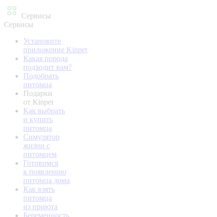
Сервисы
Сервисы
Установите
приложение Kinpet
Какая порода
подходит вам?
Подобрать
питомца
Подарки
от Kinpet
Как выбрать
и купить
питомца
Симулятор
жизни с
питомцем
Готовимся
к появлению
питомца дома
Как взять
питомца
из приюта
Беременность