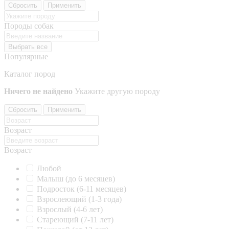
Сбросить
Применить
Породы собак
Выбрать все
Популярные
Каталог пород
Ничего не найдено
Укажите другую породу
Сбросить
Применить
Возраст
Возраст
Любой
Малыш (до 6 месяцев)
Подросток (6-11 месяцев)
Взрослеющий (1-3 года)
Взрослый (4-6 лет)
Стареющий (7-11 лет)