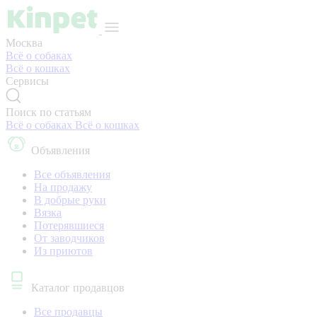
Москва
Всё о собаках
Всё о кошках
Сервисы
Поиск по статьям
Всё о собаках
Всё о кошках
Объявления
Все объявления
На продажу
В добрые руки
Вязка
Потерявшиеся
От заводчиков
Из приютов
Каталог продавцов
Все продавцы