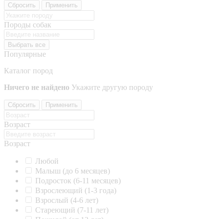
Сбросить
Применить
Породы собак
Выбрать все
Популярные
Каталог пород
Ничего не найдено
Укажите другую породу
Сбросить
Применить
Возраст
Возраст
Любой
Малыш (до 6 месяцев)
Подросток (6-11 месяцев)
Взрослеющий (1-3 года)
Взрослый (4-6 лет)
Стареющий (7-11 лет)