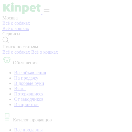
Москва
Всё о собаках
Всё о кошках
Сервисы
Поиск по статьям
Всё о собаках
Всё о кошках
Объявления
Все объявления
На продажу
В добрые руки
Вязка
Потерявшиеся
От заводчиков
Из приютов
Каталог продавцов
Все продавцы