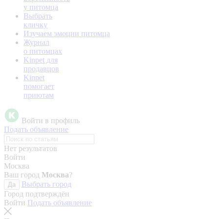
у питомца
Выбрать
кличку
Изучаем эмоции питомца
Журнал
о питомцах
Kinpet для
продавцов
Kinpet
помогает
приютам
Войти в профиль
Подать объявление
Нет результатов
Войти
Москва
Ваш город
Москва
?
Выбрать город
Да
Город подтверждён
Войти
Подать объявление