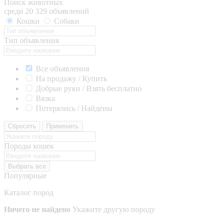
Поиск животных
среди 20 329 объявлений
Кошки
Собаки
Тип объявления
Все объявления
На продажу / Купить
Добрые руки / Взять бесплатно
Вязка
Потерялись / Найдены
Сбросить
Применить
Породы кошек
Выбрать все
Популярные
Каталог пород
Ничего не найдено
Укажите другую породу