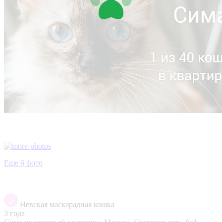
Еще 6 фото
Невская маскарадная кошка
3 года