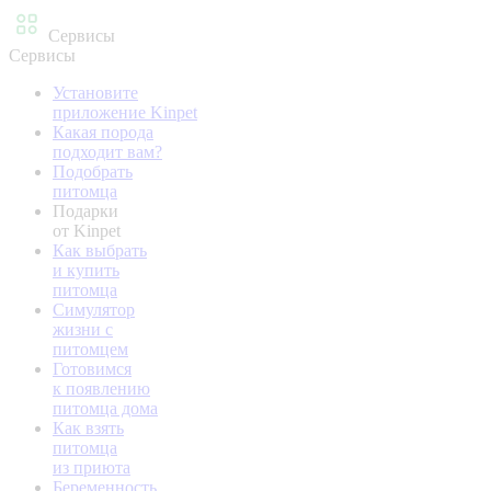
Сервисы
Сервисы
Установите
приложение Kinpet
Какая порода
подходит вам?
Подобрать
питомца
Подарки
от Kinpet
Как выбрать
и купить
питомца
Симулятор
жизни с
питомцем
Готовимся
к появлению
питомца дома
Как взять
питомца
из приюта
Беременность