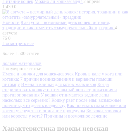
Питание кошек
Можно ли кошкам мед?
2 апреля
1 439
0
Новости
8 августа – всемирный день кошек: история,
традиции и как отметить «замуррчательный» праздник
4
августа
76
0
Посмотреть все
Более 1 500 статей
Больше материалов
Популярные статьи
Имена и клички для кошек-девочек
Кровь в кале у кота или
котенка: 7 причин возникновения и варианты помощи
питомцу
Имена и клички для котов-мальчиков
Когда
стерилизовать кошку: оптимальный возраст, показания и
противопоказания
У кошки отнимаются задние лапы:
насколько все серьезно?
Кошку рвет после еды: возможные
причины, что делать владельцу
Как промыть глаза кошке или
котенку: средства и описание процедуры
Болячки, язвочки
или коросты у кота? Причины и возможное лечение
Характеристика породы невская