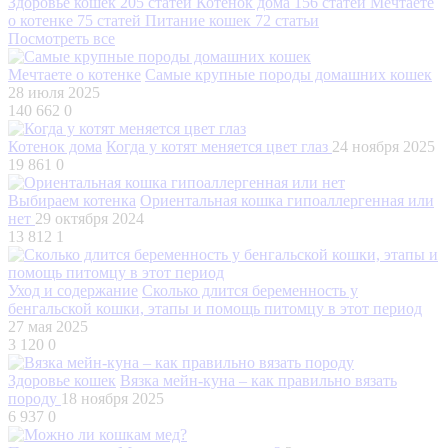
Здоровье кошек
205 статей
Котенок дома
156 статей
Мечтаете
о котенке
75 статей
Питание кошек
72 статьи
Посмотреть все
Мечтаете о котенке
Самые крупные породы домашних кошек
28 июля 2025
140 662
0
Котенок дома
Когда у котят меняется цвет глаз
24 ноября 2025
19 861
0
Выбираем котенка
Ориентальная кошка гипоаллергенная или
нет
29 октября 2024
13 812
1
Уход и содержание
Сколько длится беременность у
бенгальской кошки, этапы и помощь питомцу в этот период
27 мая 2025
3 120
0
Здоровье кошек
Вязка мейн-куна – как правильно вязать
породу
18 ноября 2025
6 937
0