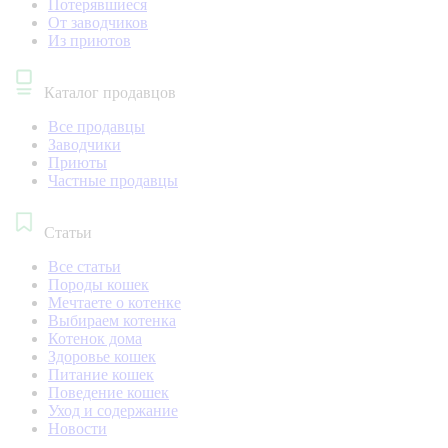
Потерявшиеся
От заводчиков
Из приютов
Каталог продавцов
Все продавцы
Заводчики
Приюты
Частные продавцы
Статьи
Все статьи
Породы кошек
Мечтаете о котенке
Выбираем котенка
Котенок дома
Здоровье кошек
Питание кошек
Поведение кошек
Уход и содержание
Новости