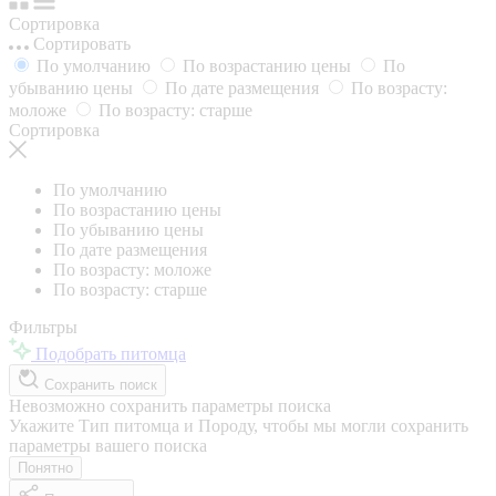
Сортировка
Сортировать
По умолчанию
По возрастанию цены
По
убыванию цены
По дате размещения
По возрасту:
моложе
По возрасту: старше
Сортировка
По умолчанию
По возрастанию цены
По убыванию цены
По дате размещения
По возрасту: моложе
По возрасту: старше
Фильтры
Подобрать питомца
Сохранить поиск
Невозможно сохранить параметры поиска
Укажите Тип питомца и Породу, чтобы мы могли сохранить
параметры вашего поиска
Понятно