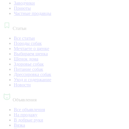
Заводчики
Приюты
Частные продавцы
Статьи
Все статьи
Породы собак
Мечтаете о щенке
Выбираем щенка
Щенок дома
Здоровье собак
Питание собак
Дрессировка собак
Уход и содержание
Новости
Объявления
Все объявления
На продажу
В добрые руки
Вязка