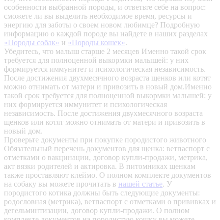
особенности выбранной породы, и ответьте себе на вопрос:
сможете ли вы выделить необходимое время, ресурсы и
энергию для заботы о своем новом любимце? Подробную
информацию о каждой породе вы найдете в наших разделах
«Породы собак»
и
«Породы кошек»
.
Убедитесь, что малыш старше 2 месяцев
Именно такой срок
требуется для полноценной выкормки малышей: у них
формируется иммунитет и психологическая независимость.
После достижения двухмесячного возраста щенков или котят
можно отнимать от матери и привозить в новый дом.Именно
такой срок требуется для полноценной выкормки малышей: у
них формируется иммунитет и психологическая
независимость. После достижения двухмесячного возраста
щенков или котят можно отнимать от матери и привозить в
новый дом.
Проверьте документы при покупке породистого животного
Обязательный перечень документов для щенка: ветпаспорт с
отметками о вакцинации, договор купли-продажи, метрика,
акт вязки родителей и актировка. В питомниках щенкам
также проставляют клеймо. О полном комплекте документов
на собаку вы можете прочитать в
нашей статье
.
У
породистого котика должны быть следующие документы:
родословная (метрика), ветпаспорт с отметками о прививках и
дегельминтизации, договор купли-продажи. О полном
комплекте документов на породистую кошку вы можете