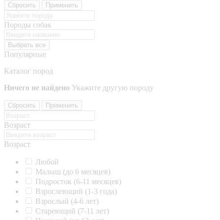
Сбросить
Применить
Породы собак
Выбрать все
Популярные
Каталог пород
Ничего не найдено
Укажите другую породу
Сбросить
Применить
Возраст
Возраст
Любой
Малыш (до 6 месяцев)
Подросток (6-11 месяцев)
Взрослеющий (1-3 года)
Взрослый (4-6 лет)
Стареющий (7-11 лет)