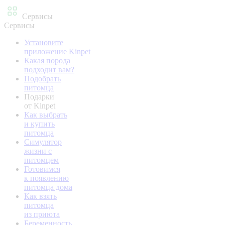
Сервисы
Сервисы
Установите
приложение Kinpet
Какая порода
подходит вам?
Подобрать
питомца
Подарки
от Kinpet
Как выбрать
и купить
питомца
Симулятор
жизни с
питомцем
Готовимся
к появлению
питомца дома
Как взять
питомца
из приюта
Беременность