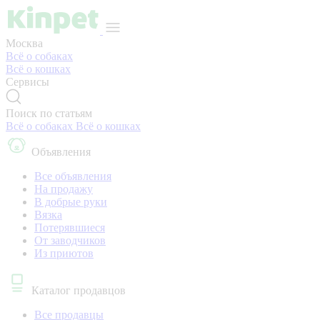
Москва
Всё о собаках
Всё о кошках
Сервисы
Поиск по статьям
Всё о собаках
Всё о кошках
Объявления
Все объявления
На продажу
В добрые руки
Вязка
Потерявшиеся
От заводчиков
Из приютов
Каталог продавцов
Все продавцы