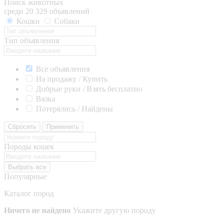
Поиск животных
среди 20 329 объявлений
Кошки
Собаки
Тип объявления
Все объявления
На продажу / Купить
Добрые руки / Взять бесплатно
Вязка
Потерялись / Найдены
Сбросить
Применить
Породы кошек
Выбрать все
Популярные
Каталог пород
Ничего не найдено
Укажите другую породу