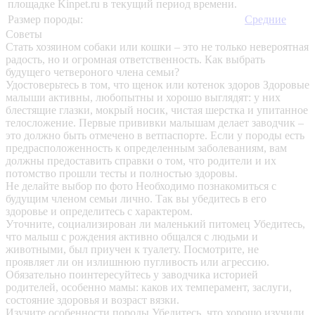
площадке Kinpet.ru в текущий период времени.
Размер породы:
Средние
Советы
Стать хозяином собаки или кошки – это не только невероятная
радость, но и огромная ответственность. Как выбрать
будущего четвероного члена семьи?
Удостоверьтесь в том, что щенок или котенок здоров
Здоровые
малыши активны, любопытны и хорошо выглядят: у них
блестящие глазки, мокрый носик, чистая шерстка и упитанное
телосложение. Первые прививки малышам делает заводчик –
это должно быть отмечено в ветпаспорте. Если у породы есть
предрасположенность к определенным заболеваниям, вам
должны предоставить справки о том, что родители и их
потомство прошли тесты и полностью здоровы.
Не делайте выбор по фото
Необходимо познакомиться с
будущим членом семьи лично. Так вы убедитесь в его
здоровье и определитесь с характером.
Уточните, социализирован ли маленький питомец
Убедитесь,
что малыш с рождения активно общался с людьми и
животными, был приучен к туалету. Посмотрите, не
проявляет ли он излишнюю пугливость или агрессию.
Обязательно поинтересуйтесь у заводчика историей
родителей, особенно мамы: каков их темперамент, заслуги,
состояние здоровья и возраст вязки.
Изучите особенности породы
Убедитесь, что хорошо изучили