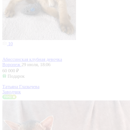
10
Абиссинская клубная девочка
Воронеж
29 июля, 18:06
60 000 ₽
Подарок
Татьяна Глазычева
Заводчик