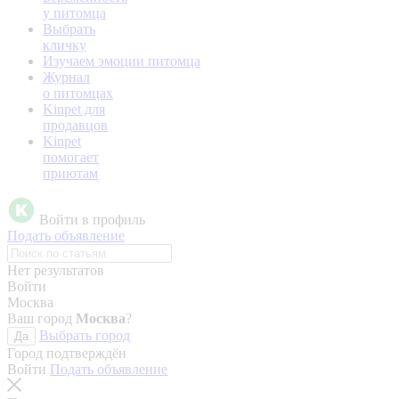
у питомца
Выбрать
кличку
Изучаем эмоции питомца
Журнал
о питомцах
Kinpet для
продавцов
Kinpet
помогает
приютам
Войти в профиль
Подать объявление
Нет результатов
Войти
Москва
Ваш город
Москва
?
Выбрать город
Да
Город подтверждён
Войти
Подать объявление