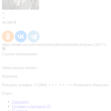
18 000 ₽
https://kinpet.ru/card/voronezh/koshki/abbisinskie-kotyata-120171/
Ссылка скопирована
Аббисинские котята
Воронеж
Показать телефон
+7 (904) ⚬⚬⚬ ⚬⚬ ⚬⚬
Позвонить
Написать
Ольга
Описание
Отзывы о продавце
(0)
О породе