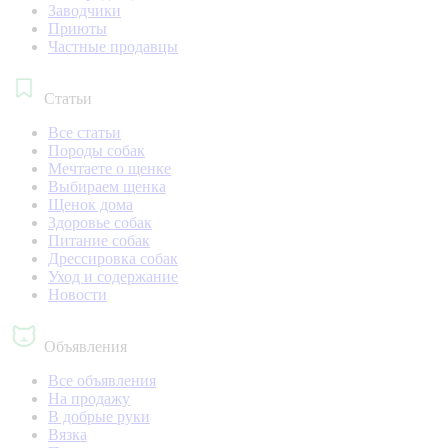
Заводчики
Приюты
Частные продавцы
Статьи
Все статьи
Породы собак
Мечтаете о щенке
Выбираем щенка
Щенок дома
Здоровье собак
Питание собак
Дрессировка собак
Уход и содержание
Новости
Объявления
Все объявления
На продажу
В добрые руки
Вязка