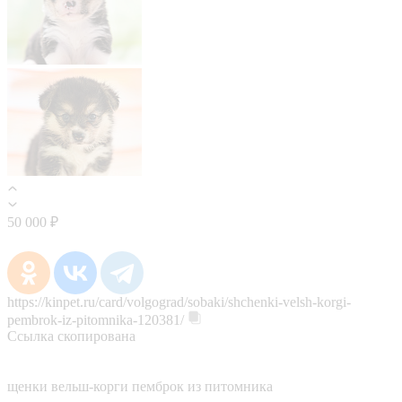
50 000 ₽
https://kinpet.ru/card/volgograd/sobaki/shchenki-velsh-korgi-
pembrok-iz-pitomnika-120381/
Ссылка скопирована
щенки вельш-корги пемброк из питомника