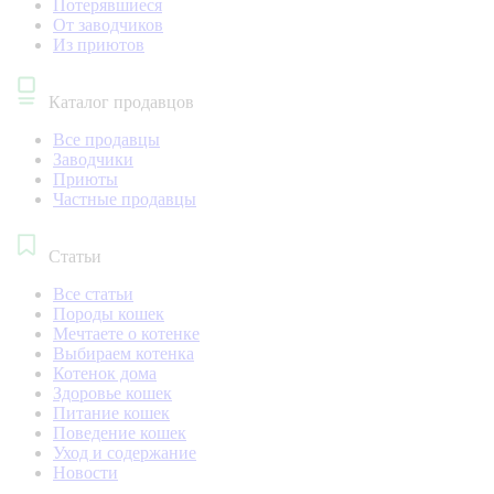
Потерявшиеся
От заводчиков
Из приютов
Каталог продавцов
Все продавцы
Заводчики
Приюты
Частные продавцы
Статьи
Все статьи
Породы кошек
Мечтаете о котенке
Выбираем котенка
Котенок дома
Здоровье кошек
Питание кошек
Поведение кошек
Уход и содержание
Новости