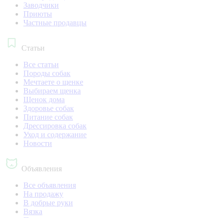
Заводчики
Приюты
Частные продавцы
Статьи
Все статьи
Породы собак
Мечтаете о щенке
Выбираем щенка
Щенок дома
Здоровье собак
Питание собак
Дрессировка собак
Уход и содержание
Новости
Объявления
Все объявления
На продажу
В добрые руки
Вязка