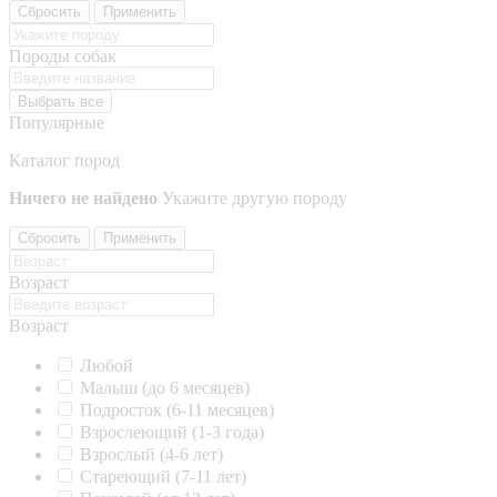
Сбросить
Применить
Породы собак
Выбрать все
Популярные
Каталог пород
Ничего не найдено
Укажите другую породу
Сбросить
Применить
Возраст
Возраст
Любой
Малыш (до 6 месяцев)
Подросток (6-11 месяцев)
Взрослеющий (1-3 года)
Взрослый (4-6 лет)
Стареющий (7-11 лет)