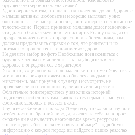
будущего четвероного члена семьи?
Удостоверьтесь в том, что щенок или котенок здоров
Здоровые
малыши активны, любопытны и хорошо выглядят: у них
блестящие глазки, мокрый носик, чистая шерстка и упитанное
телосложение. Первые прививки малышам делает заводчик –
это должно быть отмечено в ветпаспорте. Если у породы есть
предрасположенность к определенным заболеваниям, вам
должны предоставить справки о том, что родители и их
потомство прошли тесты и полностью здоровы.
Не делайте выбор по фото
Необходимо познакомиться с
будущим членом семьи лично. Так вы убедитесь в его
здоровье и определитесь с характером.
Уточните, социализирован ли маленький питомец
Убедитесь,
что малыш с рождения активно общался с людьми и
животными, был приучен к туалету. Посмотрите, не
проявляет ли он излишнюю пугливость или агрессию.
Обязательно поинтересуйтесь у заводчика историей
родителей, особенно мамы: каков их темперамент, заслуги,
состояние здоровья и возраст вязки.
Изучите особенности породы
Убедитесь, что хорошо изучили
особенности выбранной породы, и ответьте себе на вопрос:
сможете ли вы выделить необходимое время, ресурсы и
энергию для заботы о своем новом любимце? Подробную
информацию о каждой породе вы найдете в наших разделах