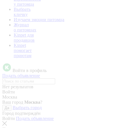
у питомца
Выбрать
кличку
Изучаем эмоции питомца
Журнал
о питомцах
Kinpet для
продавцов
Kinpet
помогает
приютам
Войти в профиль
Подать объявление
Нет результатов
Войти
Москва
Ваш город
Москва
?
Выбрать город
Да
Город подтверждён
Войти
Подать объявление