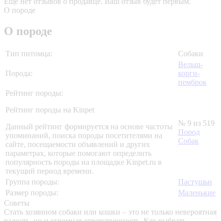
Еще нет отзывов о продавце. Ваш отзыв будет первым.
О породе
О породе
Тип питомца:
Собаки
Вельш-
Порода:
корги-
пемброк
Рейтинг породы:
Рейтинг породы на Kinpet
№ 9 из 519
Данный рейтинг формируется на основе частоты
Пород
упоминаний, поиска породы посетителями на
Собак
сайте, посещаемости объявлений и других
параметрах, которые помогают определить
популярность породы на площадке Kinpet.ru в
текущий период времени.
Группа породы:
Пастушьи
Размер породы:
Маленькие
Советы
Стать хозяином собаки или кошки – это не только невероятная
радость, но и огромная ответственность. Как выбрать