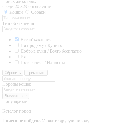
Поиск животных
среди 20 329 объявлений
Кошки
Собаки
Тип объявления
Все объявления
На продажу / Купить
Добрые руки / Взять бесплатно
Вязка
Потерялись / Найдены
Сбросить
Применить
Породы кошек
Выбрать все
Популярные
Каталог пород
Ничего не найдено
Укажите другую породу