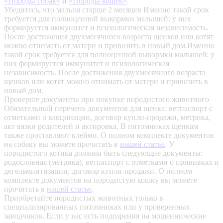
«Породы собак»
и
«Породы кошек»
.
Убедитесь, что малыш старше 2 месяцев
Именно такой срок
требуется для полноценной выкормки малышей: у них
формируется иммунитет и психологическая независимость.
После достижения двухмесячного возраста щенков или котят
можно отнимать от матери и привозить в новый дом.Именно
такой срок требуется для полноценной выкормки малышей: у
них формируется иммунитет и психологическая
независимость. После достижения двухмесячного возраста
щенков или котят можно отнимать от матери и привозить в
новый дом.
Проверьте документы при покупке породистого животного
Обязательный перечень документов для щенка: ветпаспорт с
отметками о вакцинации, договор купли-продажи, метрика,
акт вязки родителей и актировка. В питомниках щенкам
также проставляют клеймо. О полном комплекте документов
на собаку вы можете прочитать в
нашей статье
.
У
породистого котика должны быть следующие документы:
родословная (метрика), ветпаспорт с отметками о прививках и
дегельминтизации, договор купли-продажи. О полном
комплекте документов на породистую кошку вы можете
прочитать в
нашей статье
.
Приобретайте породистых животных только в
специализированных питомниках или у проверенных
заводчиков. Если у вас есть подозрения на мошеннические