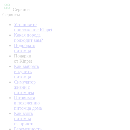
Сервисы
Сервисы
Установите
приложение Kinpet
Какая порода
подходит вам?
Подобрать
питомца
Подарки
от Kinpet
Как выбрать
и купить
питомца
Симулятор
жизни с
питомцем
Готовимся
к появлению
питомца дома
Как взять
питомца
из приюта
Беременность