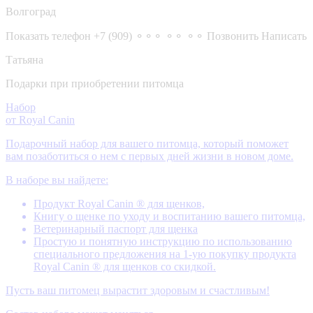
Волгоград
Показать телефон
+7 (909) ⚬⚬⚬ ⚬⚬ ⚬⚬
Позвонить
Написать
Татьяна
Подарки при приобретении питомца
Набор
от Royal Canin
Подарочный набор для вашего питомца, который поможет
вам позаботиться о нем с первых дней жизни в новом доме.
В наборе вы найдете:
Продукт Royal Canin ® для щенков,
Книгу о щенке по уходу и воспитанию вашего питомца,
Ветеринарный паспорт для щенка
Простую и понятную инструкцию по использованию
специального предложения на 1-ую покупку продукта
Royal Canin ® для щенков со скидкой.
Пусть ваш питомец вырастит здоровым и счастливым!