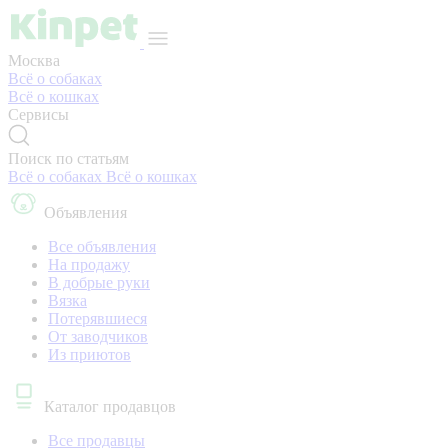
Москва
Всё о собаках
Всё о кошках
Сервисы
Поиск по статьям
Всё о собаках
Всё о кошках
Объявления
Все объявления
На продажу
В добрые руки
Вязка
Потерявшиеся
От заводчиков
Из приютов
Каталог продавцов
Все продавцы