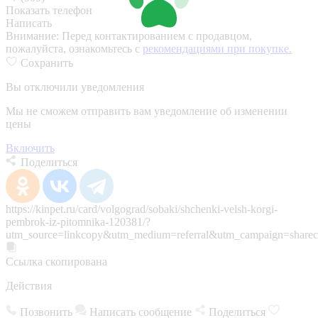
Показать телефон
Написать
Внимание:
Перед контактированием с продавцом,
пожалуйста, ознакомьтесь с
рекомендациями при покупке.
Сохранить
Вы отключили уведомления
Мы не сможем отправить вам уведомление об изменении
цены
Включить
Поделиться
https://kinpet.ru/card/volgograd/sobaki/shchenki-velsh-korgi-
pembrok-iz-pitomnika-120381/?
utm_source=linkcopy&utm_medium=referral&utm_campaign=sharec
Ссылка скопирована
Действия
Позвонить
Написать сообщение
Поделиться