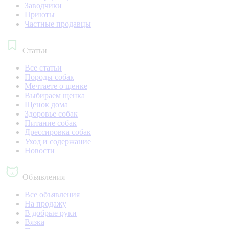
Заводчики
Приюты
Частные продавцы
Статьи
Все статьи
Породы собак
Мечтаете о щенке
Выбираем щенка
Щенок дома
Здоровье собак
Питание собак
Дрессировка собак
Уход и содержание
Новости
Объявления
Все объявления
На продажу
В добрые руки
Вязка