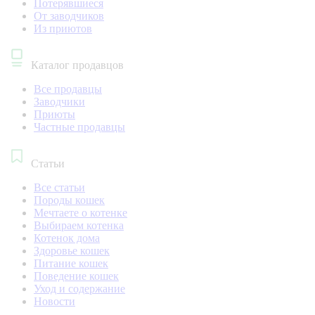
Потерявшиеся
От заводчиков
Из приютов
Каталог продавцов
Все продавцы
Заводчики
Приюты
Частные продавцы
Статьи
Все статьи
Породы кошек
Мечтаете о котенке
Выбираем котенка
Котенок дома
Здоровье кошек
Питание кошек
Поведение кошек
Уход и содержание
Новости