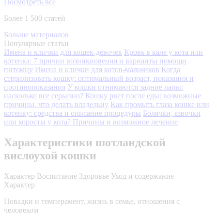
Посмотреть все
Более 1 500 статей
Больше материалов
Популярные статьи
Имена и клички для кошек-девочек
Кровь в кале у кота или
котенка: 7 причин возникновения и варианты помощи
питомцу
Имена и клички для котов-мальчиков
Когда
стерилизовать кошку: оптимальный возраст, показания и
противопоказания
У кошки отнимаются задние лапы:
насколько все серьезно?
Кошку рвет после еды: возможные
причины, что делать владельцу
Как промыть глаза кошке или
котенку: средства и описание процедуры
Болячки, язвочки
или коросты у кота? Причины и возможное лечение
Характеристики шотландской
вислоухой кошки
Характер
Воспитание
Здоровье
Уход и содержание
Характер
Повадки и темперамент, жизнь в семье, отношения с
человеком