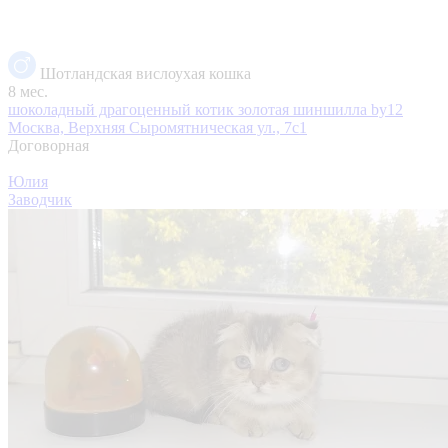
Шотландская вислоухая кошка
8 мес.
шоколадный драгоценный котик золотая шиншилла by12
Москва, Верхняя Сыромятническая ул., 7с1
Договорная
Юлия
Заводчик