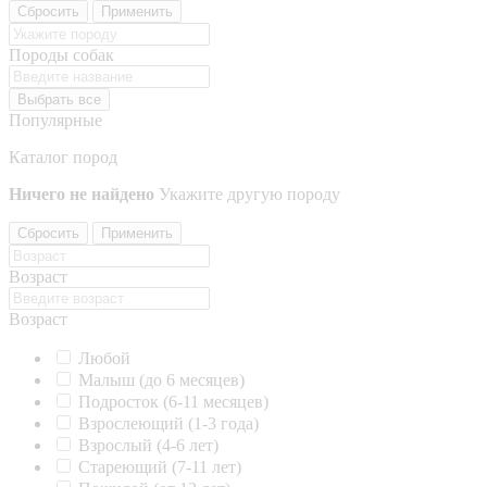
Сбросить
Применить
Породы собак
Выбрать все
Популярные
Каталог пород
Ничего не найдено
Укажите другую породу
Сбросить
Применить
Возраст
Возраст
Любой
Малыш (до 6 месяцев)
Подросток (6-11 месяцев)
Взрослеющий (1-3 года)
Взрослый (4-6 лет)
Стареющий (7-11 лет)