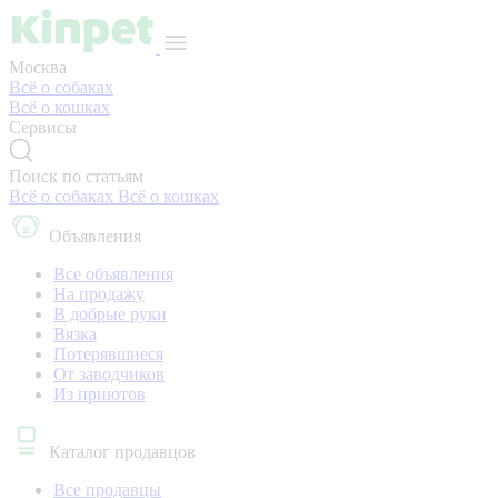
Москва
Всё о собаках
Всё о кошках
Сервисы
Поиск по статьям
Всё о собаках
Всё о кошках
Объявления
Все объявления
На продажу
В добрые руки
Вязка
Потерявшиеся
От заводчиков
Из приютов
Каталог продавцов
Все продавцы