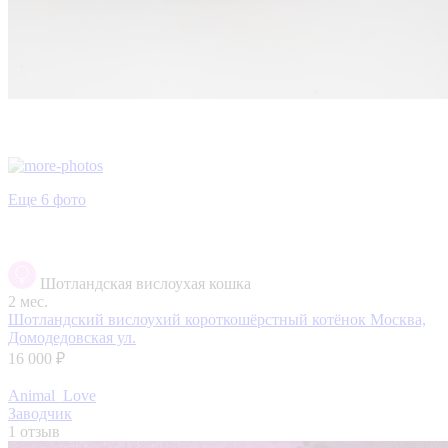
Еще 6 фото
Шотландская вислоухая кошка
2 мес.
Шотландский вислоухий короткошёрстный котёнок
Москва,
Домодедовская ул.
16 000 ₽
Animal_Love
Заводчик
1 отзыв