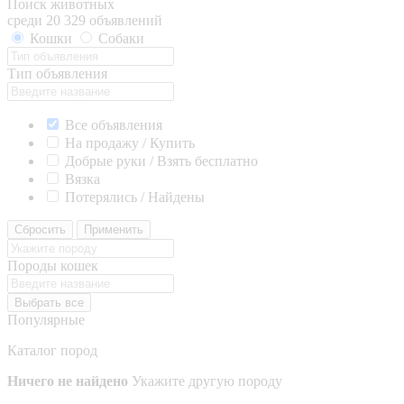
Поиск животных
среди 20 329 объявлений
Кошки
Собаки
Тип объявления
Все объявления
На продажу / Купить
Добрые руки / Взять бесплатно
Вязка
Потерялись / Найдены
Сбросить
Применить
Породы кошек
Выбрать все
Популярные
Каталог пород
Ничего не найдено
Укажите другую породу