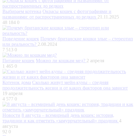
Выбираем котенка
Окрасы кошек с фотографиями и
названиями: от распространенных до редких
21.11.2025
48 184
0
Поведение кошек
Почему британские кошки злые – стереотип
или реальность?
2.08.2024
7 513
0
Питание кошек
Можно ли кошкам мед?
2 апреля
1 465
0
Котенок дома
Сколько живут мейн-куны – средняя
продолжительность жизни и от каких факторов она зависит
19 апреля
4 577
0
Новости
8 августа – всемирный день кошек: история,
традиции и как отметить «замуррчательный» праздник
4
августа
92
0