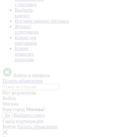
у питомца
Выбрать
кличку
Изучаем эмоции питомца
Журнал
о питомцах
Kinpet для
продавцов
Kinpet
помогает
приютам
Войти в профиль
Подать объявление
Нет результатов
Войти
Москва
Ваш город
Москва
?
Выбрать город
Да
Город подтверждён
Войти
Подать объявление