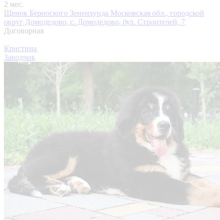
2 мес.
Щенок Берноского Зененхунда
Московская обл., городской
округ Домодедово, с. Домодедово, бул. Строителей, 7
Договорная
Кристина
Заводчик