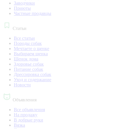
Заводчики
Приюты
Частные продавцы
Статьи
Все статьи
Породы собак
Мечтаете о щенке
Выбираем щенка
Щенок дома
Здоровье собак
Питание собак
Дрессировка собак
Уход и содержание
Новости
Объявления
Все объявления
На продажу
В добрые руки
Вязка