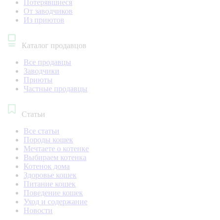
Потерявшиеся
От заводчиков
Из приютов
Каталог продавцов
Все продавцы
Заводчики
Приюты
Частные продавцы
Статьи
Все статьи
Породы кошек
Мечтаете о котенке
Выбираем котенка
Котенок дома
Здоровье кошек
Питание кошек
Поведение кошек
Уход и содержание
Новости