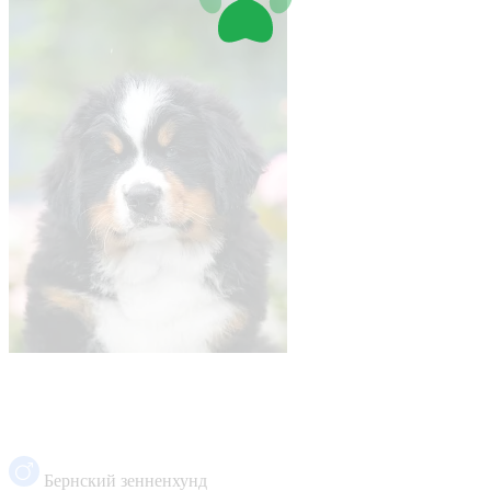
Бернский зенненхунд