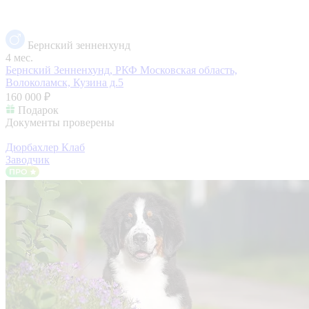
Бернский зенненхунд
4 мес.
Бернский Зенненхунд, РКФ
Московская область,
Волоколамск, Кузина д.5
160 000 ₽
Подарок
Документы проверены
Дюрбахлер Клаб
Заводчик