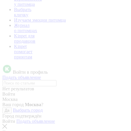
у питомца
Выбрать
кличку
Изучаем эмоции питомца
Журнал
о питомцах
Kinpet для
продавцов
Kinpet
помогает
приютам
Войти в профиль
Подать объявление
Нет результатов
Войти
Москва
Ваш город
Москва
?
Выбрать город
Да
Город подтверждён
Войти
Подать объявление