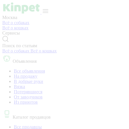
Москва
Всё о собаках
Всё о кошках
Сервисы
Поиск по статьям
Всё о собаках
Всё о кошках
Объявления
Все объявления
На продажу
В добрые руки
Вязка
Потерявшиеся
От заводчиков
Из приютов
Каталог продавцов
Все продавцы