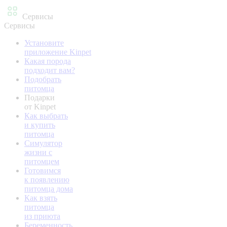
Сервисы
Сервисы
Установите
приложение Kinpet
Какая порода
подходит вам?
Подобрать
питомца
Подарки
от Kinpet
Как выбрать
и купить
питомца
Симулятор
жизни с
питомцем
Готовимся
к появлению
питомца дома
Как взять
питомца
из приюта
Беременность