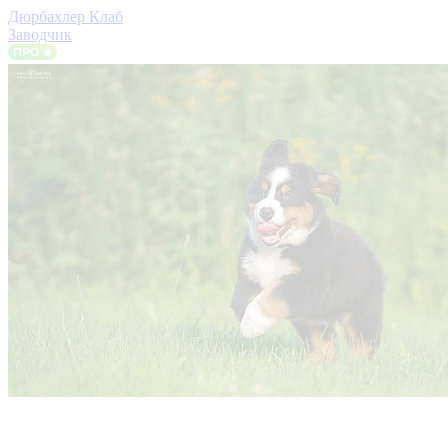
Дюрбахлер Клаб
Заводчик