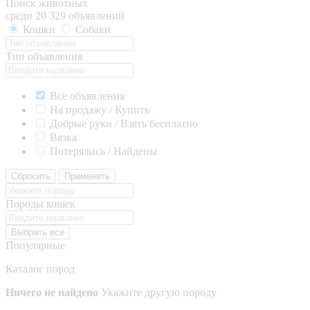
Поиск животных
среди 20 329 объявлений
Кошки
Собаки
Тип объявления
Все объявления
На продажу / Купить
Добрые руки / Взять бесплатно
Вязка
Потерялись / Найдены
Сбросить
Применить
Породы кошек
Выбрать все
Популярные
Каталог пород
Ничего не найдено
Укажите другую породу