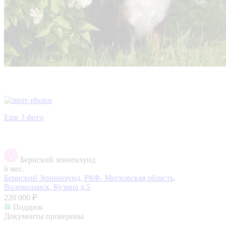
Еще 3 фото
Бернский зенненхунд
6 мес.
Бернский Зенненхунд, РКФ.
Московская область,
Волоколамск, Кузина д.5
220 000 ₽
Подарок
Документы проверены