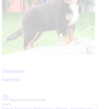
Еще 6 фото
Бернский зенненхунд
4 мес.
Щенок Бернского Зенненхунда
Москва, Девяткин пер., 7