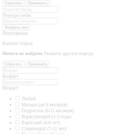
Сбросить
Применить
Породы собак
Выбрать все
Популярные
Каталог пород
Ничего не найдено
Укажите другую породу
Сбросить
Применить
Возраст
Возраст
Любой
Малыш (до 6 месяцев)
Подросток (6-11 месяцев)
Взрослеющий (1-3 года)
Взрослый (4-6 лет)
Стареющий (7-11 лет)