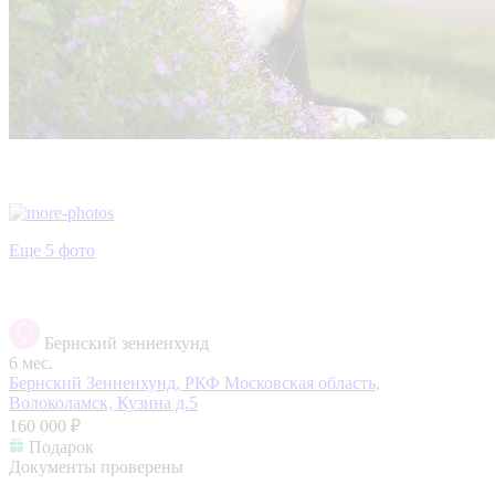
Еще 5 фото
Бернский зенненхунд
6 мес.
Бернский Зенненхунд, РКФ
Московская область,
Волоколамск, Кузина д.5
160 000 ₽
Подарок
Документы проверены