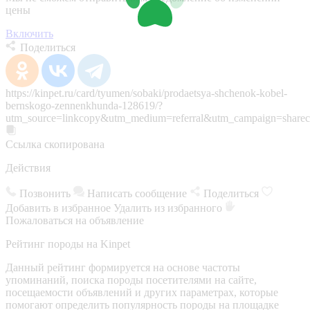
цены
Включить
Поделиться
https://kinpet.ru/card/tyumen/sobaki/prodaetsya-shchenok-kobel-
bernskogo-zennenkhunda-128619/?
utm_source=linkcopy&utm_medium=referral&utm_campaign=sharec
Ссылка скопирована
Действия
Позвонить
Написать сообщение
Поделиться
Добавить в избранное
Удалить из избранного
Пожаловаться на объявление
Рейтинг породы на Kinpet
Данный рейтинг формируется на основе частоты
упоминаний, поиска породы посетителями на сайте,
посещаемости объявлений и других параметрах, которые
помогают определить популярность породы на площадке