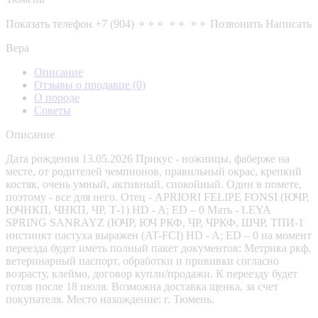
Показать телефон
+7 (904) ⚬⚬⚬ ⚬⚬ ⚬⚬
Позвонить
Написать
Вера
Описание
Отзывы о продавце
(0)
О породе
Советы
Описание
Дата рождения 13.05.2026 Прикус - ножницы, фаберже на
месте, от родителей чемпионов, правильный окрас, крепкий
костяк, очень умный, активный, спокойный. Один в помете,
поэтому - все для него. Отец - APRIORI FELIPE FONSI (ЮЧР,
ЮЧНКП, ЧНКП, ЧР, Т-1) HD - A; ED – 0 Мать - LEYA
SPRING SANRAYZ (ЮЧР, ЮЧ РКФ, ЧР, ЧРКФ, ШЧР, TПИ-1
инстинкт пастуха выражен (AT-FCI) HD - A; ED – 0 на момент
переезда будет иметь полный пакет документов: Метрика ркф,
ветеринарный паспорт, обработки и прививки согласно
возрасту, клеймо, договор купли/продажи. К переезду будет
готов после 18 июля. Возможна доставка щенка, за счет
покупателя. Место нахождение: г. Тюмень.