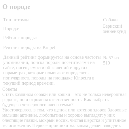
О породе
Тип питомца:
Собаки
Бернский
Порода:
зенненхунд
Рейтинг породы:
Рейтинг породы на Kinpet
Данный рейтинг формируется на основе частоты
№ 57 из
упоминаний, поиска породы посетителями на
519
сайте, посещаемости объявлений и других
параметрах, которые помогают определить
популярность породы на площадке Kinpet.ru в
текущий период времени.
Советы
Стать хозяином собаки или кошки – это не только невероятная
радость, но и огромная ответственность. Как выбрать
будущего четвероного члена семьи?
Удостоверьтесь в том, что щенок или котенок здоров
Здоровые
малыши активны, любопытны и хорошо выглядят: у них
блестящие глазки, мокрый носик, чистая шерстка и упитанное
телосложение. Первые прививки малышам делает заводчик –