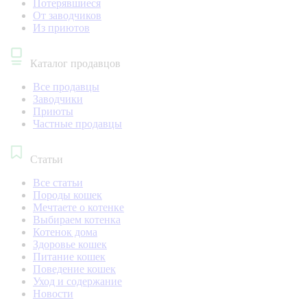
Потерявшиеся
От заводчиков
Из приютов
Каталог продавцов
Все продавцы
Заводчики
Приюты
Частные продавцы
Статьи
Все статьи
Породы кошек
Мечтаете о котенке
Выбираем котенка
Котенок дома
Здоровье кошек
Питание кошек
Поведение кошек
Уход и содержание
Новости