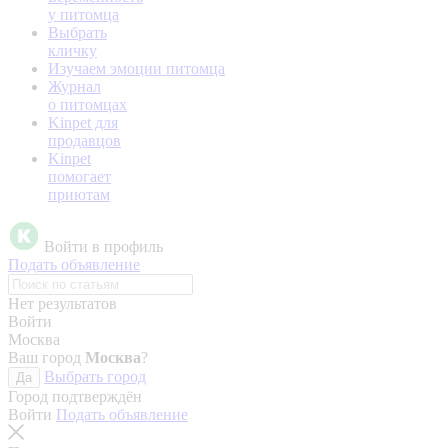
у питомца
Выбрать
кличку
Изучаем эмоции питомца
Журнал
о питомцах
Kinpet для
продавцов
Kinpet
помогает
приютам
Войти в профиль
Подать объявление
Нет результатов
Войти
Москва
Ваш город
Москва
?
Выбрать город
Да
Город подтверждён
Войти
Подать объявление