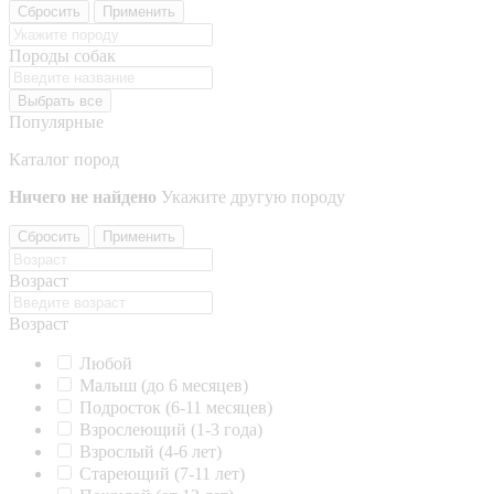
Сбросить
Применить
Породы собак
Выбрать все
Популярные
Каталог пород
Ничего не найдено
Укажите другую породу
Сбросить
Применить
Возраст
Возраст
Любой
Малыш (до 6 месяцев)
Подросток (6-11 месяцев)
Взрослеющий (1-3 года)
Взрослый (4-6 лет)
Стареющий (7-11 лет)