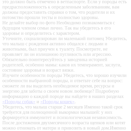
это должно быть отмечено в ветпаспорте. Если у породы есть
предрасположенность к определенным заболеваниям, вам
должны предоставить справки о том, что родители и их
потомство прошли тесты и полностью здоровы.
Не делайте выбор по фото
Необходимо познакомиться с
будущим членом семьи лично. Так вы убедитесь в его
здоровье и определитесь с характером.
Уточните, социализирован ли маленький питомец
Убедитесь,
что малыш с рождения активно общался с людьми и
животными, был приучен к туалету. Посмотрите, не
проявляет ли он излишнюю пугливость или агрессию.
Обязательно поинтересуйтесь у заводчика историей
родителей, особенно мамы: каков их темперамент, заслуги,
состояние здоровья и возраст вязки.
Изучите особенности породы
Убедитесь, что хорошо изучили
особенности выбранной породы, и ответьте себе на вопрос:
сможете ли вы выделить необходимое время, ресурсы и
энергию для заботы о своем новом любимце? Подробную
информацию о каждой породе вы найдете в наших разделах
«Породы собак»
и
«Породы кошек»
.
Убедитесь, что малыш старше 2 месяцев
Именно такой срок
требуется для полноценной выкормки малышей: у них
формируется иммунитет и психологическая независимость.
После достижения двухмесячного возраста щенков или котят
можно отнимать от матери и привозить в новый дом.Именно