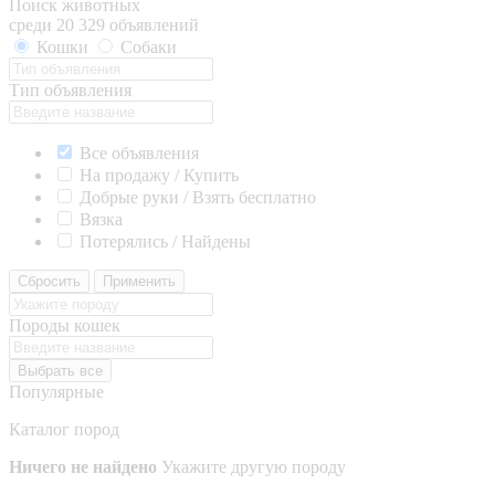
Поиск животных
среди 20 329 объявлений
Кошки
Собаки
Тип объявления
Все объявления
На продажу / Купить
Добрые руки / Взять бесплатно
Вязка
Потерялись / Найдены
Сбросить
Применить
Породы кошек
Выбрать все
Популярные
Каталог пород
Ничего не найдено
Укажите другую породу