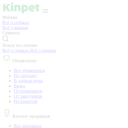
Москва
Всё о собаках
Всё о кошках
Сервисы
Поиск по статьям
Всё о собаках
Всё о кошках
Объявления
Все объявления
На продажу
В добрые руки
Вязка
Потерявшиеся
От заводчиков
Из приютов
Каталог продавцов
Все продавцы