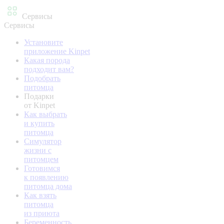
Сервисы
Сервисы
Установите
приложение Kinpet
Какая порода
подходит вам?
Подобрать
питомца
Подарки
от Kinpet
Как выбрать
и купить
питомца
Симулятор
жизни с
питомцем
Готовимся
к появлению
питомца дома
Как взять
питомца
из приюта
Беременность