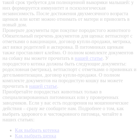
такой срок требуется для полноценной выкормки малышей: у
них формируется иммунитет и психологическая
независимость. После достижения двухмесячного возраста
щенков или котят можно отнимать от матери и привозить в
новый дом.
Проверьте документы при покупке породистого животного
Обязательный перечень документов для щенка: ветпаспорт с
отметками о вакцинации, договор купли-продажи, метрика,
акт вязки родителей и актировка. В питомниках щенкам
также проставляют клеймо. О полном комплекте документов
на собаку вы можете прочитать в
нашей статье
.
У
породистого котика должны быть следующие документы:
родословная (метрика), ветпаспорт с отметками о прививках и
дегельминтизации, договор купли-продажи. О полном
комплекте документов на породистую кошку вы можете
прочитать в
нашей статье
.
Приобретайте породистых животных только в
специализированных питомниках или у проверенных
заводчиков. Если у вас есть подозрения на мошеннические
действия – сразу же сообщите нам.
Подробнее о том, как
выбрать здорового и чистокровного питомца, читайте в
наших статьях:
Как выбрать котенка
Как выбрать щенка