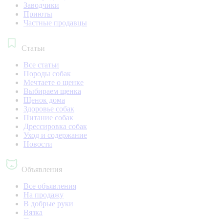
Заводчики
Приюты
Частные продавцы
Статьи
Все статьи
Породы собак
Мечтаете о щенке
Выбираем щенка
Щенок дома
Здоровье собак
Питание собак
Дрессировка собак
Уход и содержание
Новости
Объявления
Все объявления
На продажу
В добрые руки
Вязка