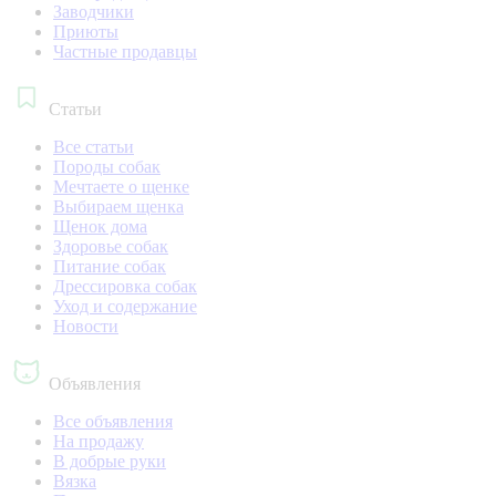
Заводчики
Приюты
Частные продавцы
Статьи
Все статьи
Породы собак
Мечтаете о щенке
Выбираем щенка
Щенок дома
Здоровье собак
Питание собак
Дрессировка собак
Уход и содержание
Новости
Объявления
Все объявления
На продажу
В добрые руки
Вязка