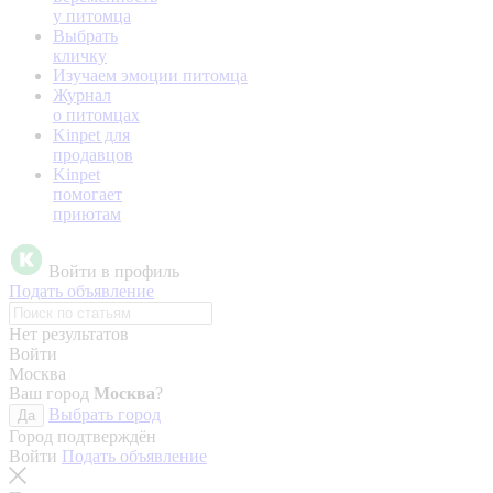
у питомца
Выбрать
кличку
Изучаем эмоции питомца
Журнал
о питомцах
Kinpet для
продавцов
Kinpet
помогает
приютам
Войти в профиль
Подать объявление
Нет результатов
Войти
Москва
Ваш город
Москва
?
Выбрать город
Да
Город подтверждён
Войти
Подать объявление