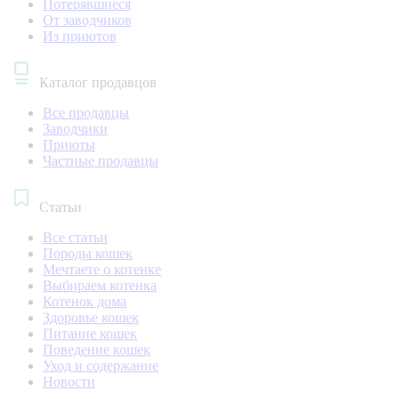
Потерявшиеся
От заводчиков
Из приютов
Каталог продавцов
Все продавцы
Заводчики
Приюты
Частные продавцы
Статьи
Все статьи
Породы кошек
Мечтаете о котенке
Выбираем котенка
Котенок дома
Здоровье кошек
Питание кошек
Поведение кошек
Уход и содержание
Новости