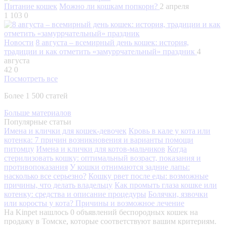
Питание кошек
Можно ли кошкам попкорн?
2 апреля
1 103
0
Новости
8 августа – всемирный день кошек: история,
традиции и как отметить «замуррчательный» праздник
4
августа
42
0
Посмотреть все
Более 1 500 статей
Больше материалов
Популярные статьи
Имена и клички для кошек-девочек
Кровь в кале у кота или
котенка: 7 причин возникновения и варианты помощи
питомцу
Имена и клички для котов-мальчиков
Когда
стерилизовать кошку: оптимальный возраст, показания и
противопоказания
У кошки отнимаются задние лапы:
насколько все серьезно?
Кошку рвет после еды: возможные
причины, что делать владельцу
Как промыть глаза кошке или
котенку: средства и описание процедуры
Болячки, язвочки
или коросты у кота? Причины и возможное лечение
На Kinpet нашлось 0 объявлений беспородных кошек на
продажу в Томске, которые соответствуют вашим критериям.