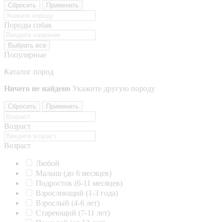
Сбросить
Применить
Породы собак
Выбрать все
Популярные
Каталог пород
Ничего не найдено
Укажите другую породу
Сбросить
Применить
Возраст
Возраст
Любой
Малыш (до 6 месяцев)
Подросток (6-11 месяцев)
Взрослеющий (1-3 года)
Взрослый (4-6 лет)
Стареющий (7-11 лет)