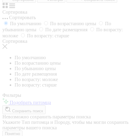
Сортировка
Сортировать
По умолчанию
По возрастанию цены
По
убыванию цены
По дате размещения
По возрасту:
моложе
По возрасту: старше
Сортировка
По умолчанию
По возрастанию цены
По убыванию цены
По дате размещения
По возрасту: моложе
По возрасту: старше
Фильтры
Подобрать питомца
Сохранить поиск
Невозможно сохранить параметры поиска
Укажите Тип питомца и Породу, чтобы мы могли сохранить
параметры вашего поиска
Понятно