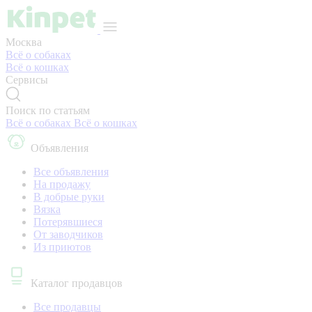
Москва
Всё о собаках
Всё о кошках
Сервисы
Поиск по статьям
Всё о собаках
Всё о кошках
Объявления
Все объявления
На продажу
В добрые руки
Вязка
Потерявшиеся
От заводчиков
Из приютов
Каталог продавцов
Все продавцы