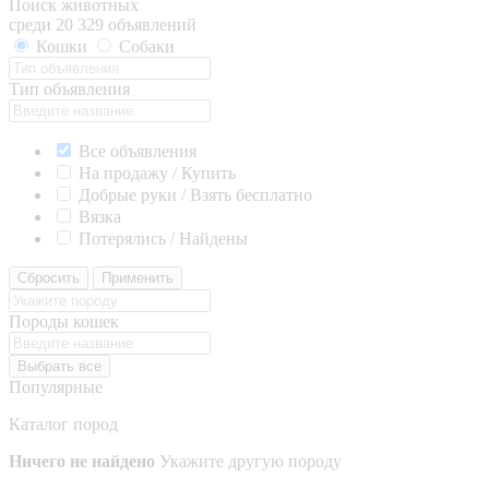
Поиск животных
среди 20 329 объявлений
Кошки
Собаки
Тип объявления
Все объявления
На продажу / Купить
Добрые руки / Взять бесплатно
Вязка
Потерялись / Найдены
Сбросить
Применить
Породы кошек
Выбрать все
Популярные
Каталог пород
Ничего не найдено
Укажите другую породу