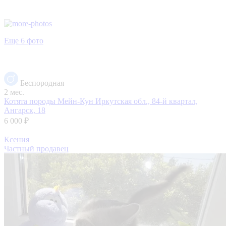
Еще 6 фото
Беспородная
2 мес.
Котята породы Мейн-Кун
Иркутская обл., 84-й квартал,
Ангарск, 18
6 000 ₽
Ксения
Частный продавец