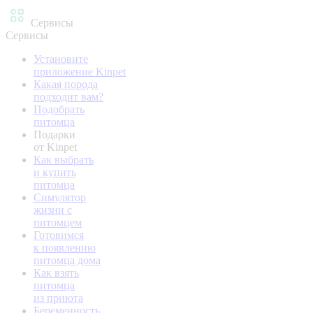
Сервисы
Сервисы
Установите
приложение Kinpet
Какая порода
подходит вам?
Подобрать
питомца
Подарки
от Kinpet
Как выбрать
и купить
питомца
Симулятор
жизни с
питомцем
Готовимся
к появлению
питомца дома
Как взять
питомца
из приюта
Беременность