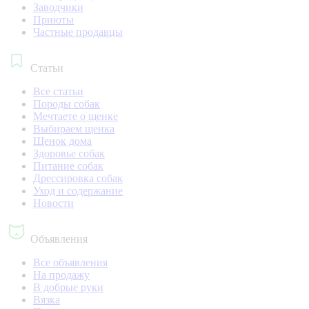
Заводчики
Приюты
Частные продавцы
Статьи
Все статьи
Породы собак
Мечтаете о щенке
Выбираем щенка
Щенок дома
Здоровье собак
Питание собак
Дрессировка собак
Уход и содержание
Новости
Объявления
Все объявления
На продажу
В добрые руки
Вязка