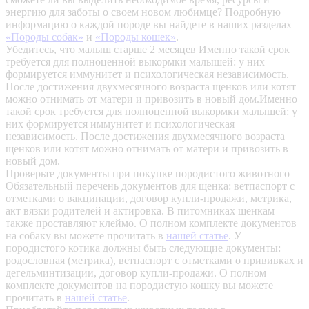
энергию для заботы о своем новом любимце? Подробную
информацию о каждой породе вы найдете в наших разделах
«Породы собак»
и
«Породы кошек»
.
Убедитесь, что малыш старше 2 месяцев
Именно такой срок
требуется для полноценной выкормки малышей: у них
формируется иммунитет и психологическая независимость.
После достижения двухмесячного возраста щенков или котят
можно отнимать от матери и привозить в новый дом.Именно
такой срок требуется для полноценной выкормки малышей: у
них формируется иммунитет и психологическая
независимость. После достижения двухмесячного возраста
щенков или котят можно отнимать от матери и привозить в
новый дом.
Проверьте документы при покупке породистого животного
Обязательный перечень документов для щенка: ветпаспорт с
отметками о вакцинации, договор купли-продажи, метрика,
акт вязки родителей и актировка. В питомниках щенкам
также проставляют клеймо. О полном комплекте документов
на собаку вы можете прочитать в
нашей статье
.
У
породистого котика должны быть следующие документы:
родословная (метрика), ветпаспорт с отметками о прививках и
дегельминтизации, договор купли-продажи. О полном
комплекте документов на породистую кошку вы можете
прочитать в
нашей статье
.