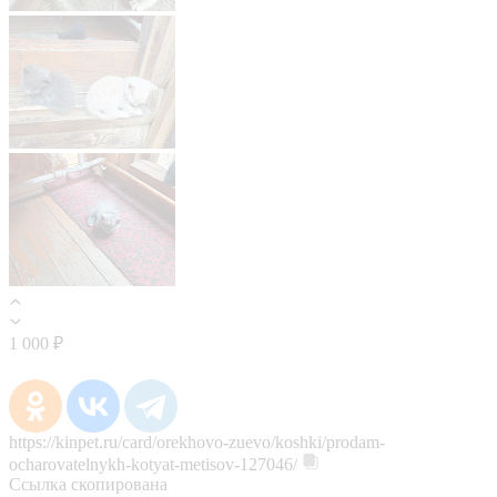
1 000 ₽
https://kinpet.ru/card/orekhovo-zuevo/koshki/prodam-
ocharovatelnykh-kotyat-metisov-127046/
Ссылка скопирована