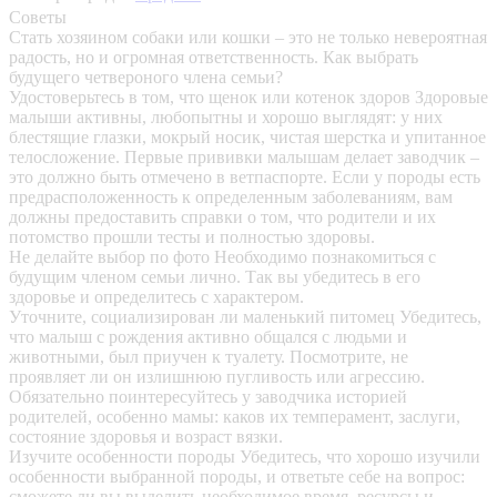
Советы
Стать хозяином собаки или кошки – это не только невероятная
радость, но и огромная ответственность. Как выбрать
будущего четвероного члена семьи?
Удостоверьтесь в том, что щенок или котенок здоров
Здоровые
малыши активны, любопытны и хорошо выглядят: у них
блестящие глазки, мокрый носик, чистая шерстка и упитанное
телосложение. Первые прививки малышам делает заводчик –
это должно быть отмечено в ветпаспорте. Если у породы есть
предрасположенность к определенным заболеваниям, вам
должны предоставить справки о том, что родители и их
потомство прошли тесты и полностью здоровы.
Не делайте выбор по фото
Необходимо познакомиться с
будущим членом семьи лично. Так вы убедитесь в его
здоровье и определитесь с характером.
Уточните, социализирован ли маленький питомец
Убедитесь,
что малыш с рождения активно общался с людьми и
животными, был приучен к туалету. Посмотрите, не
проявляет ли он излишнюю пугливость или агрессию.
Обязательно поинтересуйтесь у заводчика историей
родителей, особенно мамы: каков их темперамент, заслуги,
состояние здоровья и возраст вязки.
Изучите особенности породы
Убедитесь, что хорошо изучили
особенности выбранной породы, и ответьте себе на вопрос:
сможете ли вы выделить необходимое время, ресурсы и