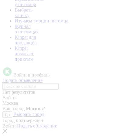
у питомца
Выбрать
кличку
Изучаем эмоции питомца
Журнал
о питомцах
Kinpet для
продавцов
Kinpet
помогает
приютам
Войти в профиль
Подать объявление
Нет результатов
Войти
Москва
Ваш город
Москва
?
Выбрать город
Да
Город подтверждён
Войти
Подать объявление