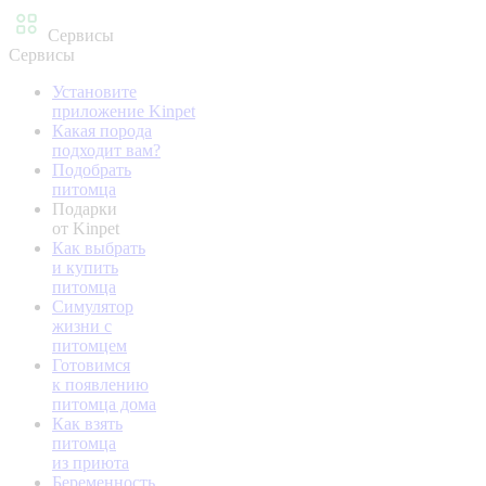
Сервисы
Сервисы
Установите
приложение Kinpet
Какая порода
подходит вам?
Подобрать
питомца
Подарки
от Kinpet
Как выбрать
и купить
питомца
Симулятор
жизни с
питомцем
Готовимся
к появлению
питомца дома
Как взять
питомца
из приюта
Беременность