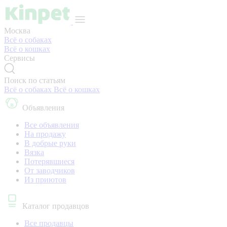
Москва
Всё о собаках
Всё о кошках
Сервисы
Поиск по статьям
Всё о собаках
Всё о кошках
Объявления
Все объявления
На продажу
В добрые руки
Вязка
Потерявшиеся
От заводчиков
Из приютов
Каталог продавцов
Все продавцы