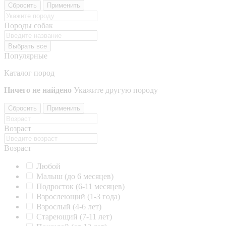
Сбросить
Применить
Породы собак
Выбрать все
Популярные
Каталог пород
Ничего не найдено
Укажите другую породу
Сбросить
Применить
Возраст
Возраст
Любой
Малыш (до 6 месяцев)
Подросток (6-11 месяцев)
Взрослеющий (1-3 года)
Взрослый (4-6 лет)
Стареющий (7-11 лет)