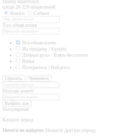
Поиск животных
среди 20 329 объявлений
Кошки
Собаки
Тип объявления
Все объявления
На продажу / Купить
Добрые руки / Взять бесплатно
Вязка
Потерялись / Найдены
Сбросить
Применить
Породы кошек
Выбрать все
Популярные
Каталог пород
Ничего не найдено
Укажите другую породу