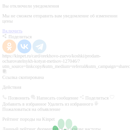
Вы отключили уведомления
Мы не сможем отправить вам уведомление об изменении
цены
Включить
Поделиться
https://kinpet.ru/card/orekhovo-zuevo/koshki/prodam-
ocharovatelnykh-kotyat-metisov-127046/?
utm_source=linkcopy&utm_medium=referral&utm_campaign=sharec
Ссылка скопирована
Действия
Позвонить
Написать сообщение
Поделиться
Добавить в избранное
Удалить из избранного
Пожаловаться на объявление
Рейтинг породы на Kinpet
Данный рейтинг формируется на основе частоты