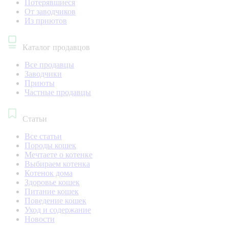
Потерявшиеся
От заводчиков
Из приютов
Каталог продавцов
Все продавцы
Заводчики
Приюты
Частные продавцы
Статьи
Все статьи
Породы кошек
Мечтаете о котенке
Выбираем котенка
Котенок дома
Здоровье кошек
Питание кошек
Поведение кошек
Уход и содержание
Новости