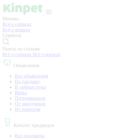
Москва
Всё о собаках
Всё о кошках
Сервисы
Поиск по статьям
Всё о собаках
Всё о кошках
Объявления
Все объявления
На продажу
В добрые руки
Вязка
Потерявшиеся
От заводчиков
Из приютов
Каталог продавцов
Все продавцы