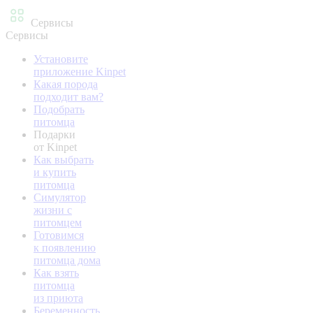
Сервисы
Сервисы
Установите
приложение Kinpet
Какая порода
подходит вам?
Подобрать
питомца
Подарки
от Kinpet
Как выбрать
и купить
питомца
Симулятор
жизни с
питомцем
Готовимся
к появлению
питомца дома
Как взять
питомца
из приюта
Беременность