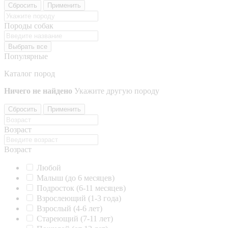
Сбросить
Применить
Породы собак
Выбрать все
Популярные
Каталог пород
Ничего не найдено
Укажите другую породу
Сбросить
Применить
Возраст
Возраст
Любой
Малыш (до 6 месяцев)
Подросток (6-11 месяцев)
Взрослеющий (1-3 года)
Взрослый (4-6 лет)
Стареющий (7-11 лет)