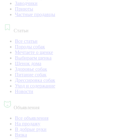
Заводчики
Приюты
Частные продавцы
Статьи
Все статьи
Породы собак
Мечтаете о щенке
Выбираем щенка
Щенок дома
Здоровье собак
Питание собак
Дрессировка собак
Уход и содержание
Новости
Объявления
Все объявления
На продажу
В добрые руки
Вязка