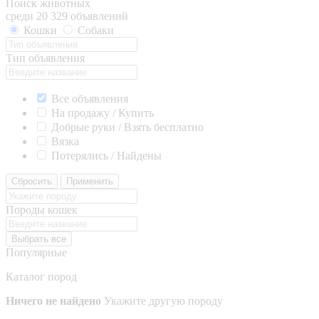
Поиск животных
среди 20 329 объявлений
Кошки
Собаки
Тип объявления
Все объявления
На продажу / Купить
Добрые руки / Взять бесплатно
Вязка
Потерялись / Найдены
Сбросить
Применить
Породы кошек
Выбрать все
Популярные
Каталог пород
Ничего не найдено
Укажите другую породу