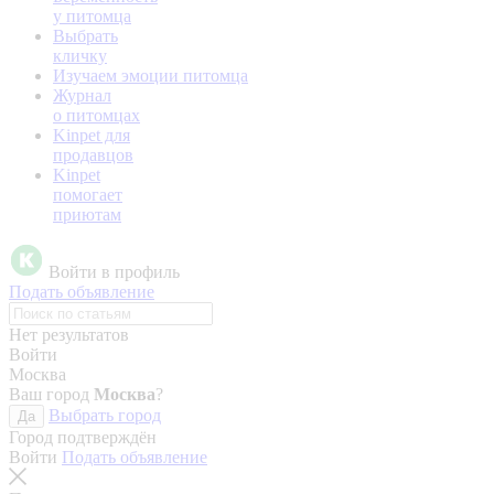
у питомца
Выбрать
кличку
Изучаем эмоции питомца
Журнал
о питомцах
Kinpet для
продавцов
Kinpet
помогает
приютам
Войти в профиль
Подать объявление
Нет результатов
Войти
Москва
Ваш город
Москва
?
Выбрать город
Да
Город подтверждён
Войти
Подать объявление