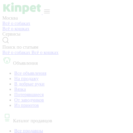
Москва
Всё о собаках
Всё о кошках
Сервисы
Поиск по статьям
Всё о собаках
Всё о кошках
Объявления
Все объявления
На продажу
В добрые руки
Вязка
Потерявшиеся
От заводчиков
Из приютов
Каталог продавцов
Все продавцы