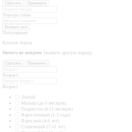
Сбросить
Применить
Породы собак
Выбрать все
Популярные
Каталог пород
Ничего не найдено
Укажите другую породу
Сбросить
Применить
Возраст
Возраст
Любой
Малыш (до 6 месяцев)
Подросток (6-11 месяцев)
Взрослеющий (1-3 года)
Взрослый (4-6 лет)
Стареющий (7-11 лет)