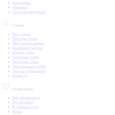
Заводчики
Приюты
Частные продавцы
Статьи
Все статьи
Породы собак
Мечтаете о щенке
Выбираем щенка
Щенок дома
Здоровье собак
Питание собак
Дрессировка собак
Уход и содержание
Новости
Объявления
Все объявления
На продажу
В добрые руки
Вязка