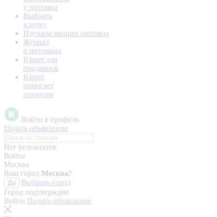
у питомца
Выбрать
кличку
Изучаем эмоции питомца
Журнал
о питомцах
Kinpet для
продавцов
Kinpet
помогает
приютам
Войти в профиль
Подать объявление
Нет результатов
Войти
Москва
Ваш город
Москва
?
Выбрать город
Да
Город подтверждён
Войти
Подать объявление