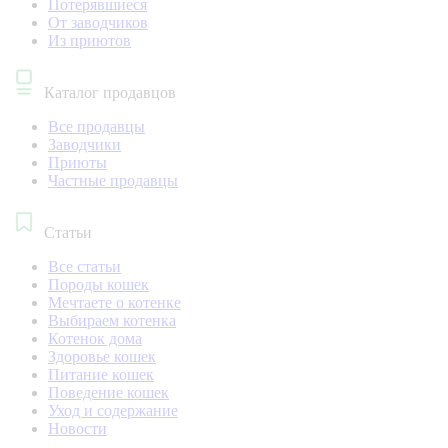
Потерявшиеся
От заводчиков
Из приютов
Каталог продавцов
Все продавцы
Заводчики
Приюты
Частные продавцы
Статьи
Все статьи
Породы кошек
Мечтаете о котенке
Выбираем котенка
Котенок дома
Здоровье кошек
Питание кошек
Поведение кошек
Уход и содержание
Новости