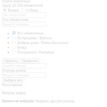
Поиск животных
среди 20 329 объявлений
Кошки
Собаки
Тип объявления
Все объявления
На продажу / Купить
Добрые руки / Взять бесплатно
Вязка
Потерялись / Найдены
Сбросить
Применить
Породы кошек
Выбрать все
Популярные
Каталог пород
Ничего не найдено
Укажите другую породу