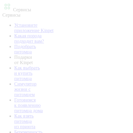
Сервисы
Сервисы
Установите
приложение Kinpet
Какая порода
подходит вам?
Подобрать
питомца
Подарки
от Kinpet
Как выбрать
и купить
питомца
Симулятор
жизни с
питомцем
Готовимся
к появлению
питомца дома
Как взять
питомца
из приюта
Беременность