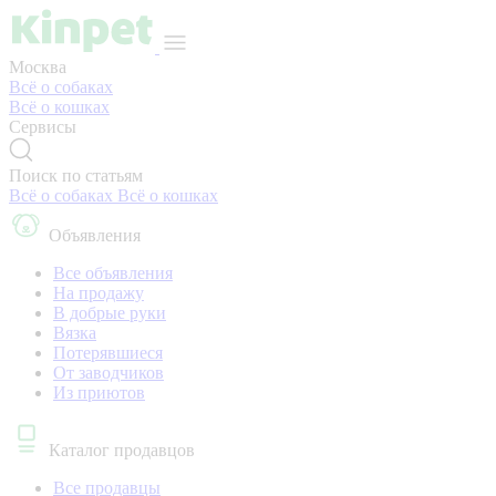
Москва
Всё о собаках
Всё о кошках
Сервисы
Поиск по статьям
Всё о собаках
Всё о кошках
Объявления
Все объявления
На продажу
В добрые руки
Вязка
Потерявшиеся
От заводчиков
Из приютов
Каталог продавцов
Все продавцы