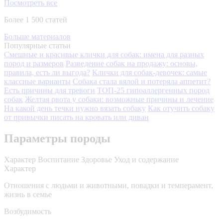
Посмотреть все
Более 1 500 статей
Больше материалов
Популярные статьи
Смешные и красивые клички для собак: имена для разных
пород и размеров
Разведение собак на продажу: основы,
правила, есть ли выгода?
Клички для собак-девочек: самые
классные варианты
Собака стала вялой и потеряла аппетит?
Есть причины для тревоги
ТОП-25 гипоаллергенных пород
собак
Желтая рвота у собаки: возможные причины и лечение
На какой день течки нужно вязать собаку
Как отучить собаку
от привычки писать на кровать или диван
Параметры породы
Характер
Воспитание
Здоровье
Уход и содержание
Характер
Отношения с людьми и животными, повадки и темперамент,
жизнь в семье
Возбудимость