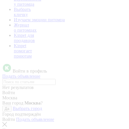
у питомца
Выбрать
кличку
Изучаем эмоции питомца
Журнал
о питомцах
Kinpet для
продавцов
Kinpet
помогает
приютам
Войти в профиль
Подать объявление
Нет результатов
Войти
Москва
Ваш город
Москва
?
Выбрать город
Да
Город подтверждён
Войти
Подать объявление