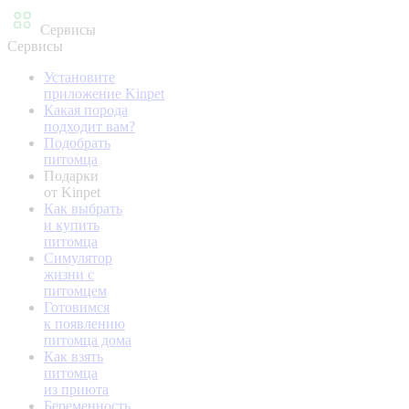
Сервисы
Сервисы
Установите
приложение Kinpet
Какая порода
подходит вам?
Подобрать
питомца
Подарки
от Kinpet
Как выбрать
и купить
питомца
Симулятор
жизни с
питомцем
Готовимся
к появлению
питомца дома
Как взять
питомца
из приюта
Беременность