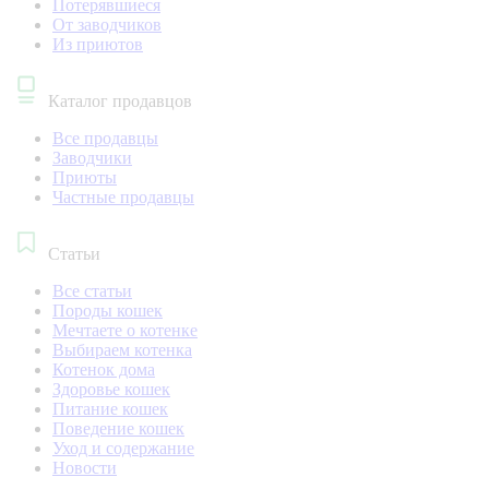
Потерявшиеся
От заводчиков
Из приютов
Каталог продавцов
Все продавцы
Заводчики
Приюты
Частные продавцы
Статьи
Все статьи
Породы кошек
Мечтаете о котенке
Выбираем котенка
Котенок дома
Здоровье кошек
Питание кошек
Поведение кошек
Уход и содержание
Новости