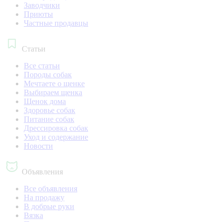
Заводчики
Приюты
Частные продавцы
Статьи
Все статьи
Породы собак
Мечтаете о щенке
Выбираем щенка
Щенок дома
Здоровье собак
Питание собак
Дрессировка собак
Уход и содержание
Новости
Объявления
Все объявления
На продажу
В добрые руки
Вязка