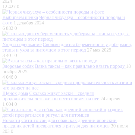
2024
12 427
0
Выбираем щенка
Черная чихуахуа – особенности породы и
фото
1 декабря 2024
6 882
0
Уход и содержание
Сколько длится беременность у добермана,
этапы и уход за питомцем в этот период
27 мая 2025
3 401
0
Здоровье собак
Вязка таксы – как правильно вязать породу
18
ноября 2025
4 046
0
Щенок дома
Сколько живут хаски – средняя
продолжительность жизни и что влияет на нее
24 апреля
1 604
0
Новости
Сити-го-сан для собак: как древний японский
праздник детей превратился в ритуал для питомцев
30 июля
203
0