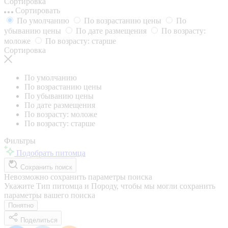
Сортировка
Сортировать
По умолчанию
По возрастанию цены
По
убыванию цены
По дате размещения
По возрасту:
моложе
По возрасту: старше
Сортировка
По умолчанию
По возрастанию цены
По убыванию цены
По дате размещения
По возрасту: моложе
По возрасту: старше
Фильтры
Подобрать питомца
Сохранить поиск
Невозможно сохранить параметры поиска
Укажите Тип питомца и Породу, чтобы мы могли сохранить
параметры вашего поиска
Понятно
Поделиться