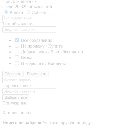
Поиск животных
среди 20 329 объявлений
Кошки
Собаки
Тип объявления
Все объявления
На продажу / Купить
Добрые руки / Взять бесплатно
Вязка
Потерялись / Найдены
Сбросить
Применить
Породы кошек
Выбрать все
Популярные
Каталог пород
Ничего не найдено
Укажите другую породу