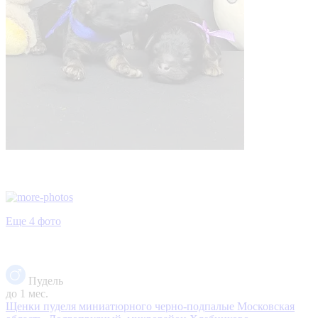
Еще 4 фото
Пудель
до 1 мес.
Щенки пуделя миниатюрного черно-подпалые
Московская