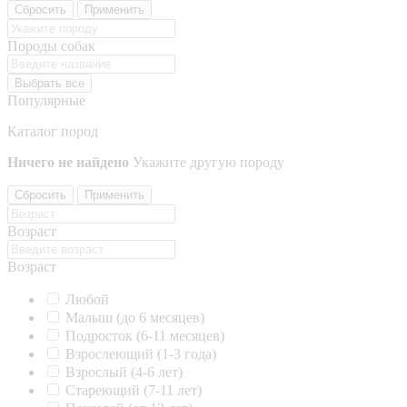
Сбросить
Применить
Породы собак
Выбрать все
Популярные
Каталог пород
Ничего не найдено
Укажите другую породу
Сбросить
Применить
Возраст
Возраст
Любой
Малыш (до 6 месяцев)
Подросток (6-11 месяцев)
Взрослеющий (1-3 года)
Взрослый (4-6 лет)
Стареющий (7-11 лет)