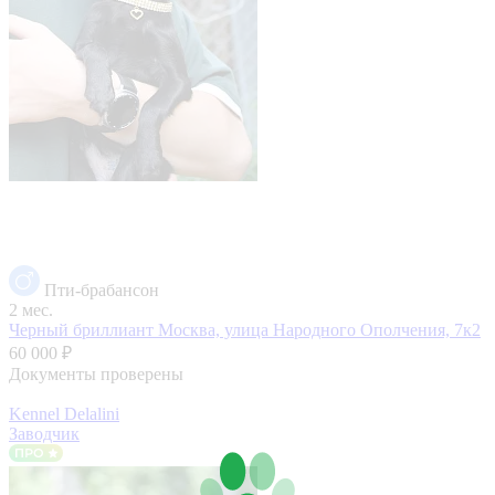
Пти-брабансон
2 мес.
Черный бриллиант
Москва, улица Народного Ополчения, 7к2
60 000 ₽
Документы проверены
Kennel Delalini
Заводчик