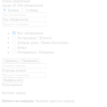
Поиск животных
среди 20 329 объявлений
Кошки
Собаки
Тип объявления
Все объявления
На продажу / Купить
Добрые руки / Взять бесплатно
Вязка
Потерялись / Найдены
Сбросить
Применить
Породы кошек
Выбрать все
Популярные
Каталог пород
Ничего не найдено
Укажите другую породу