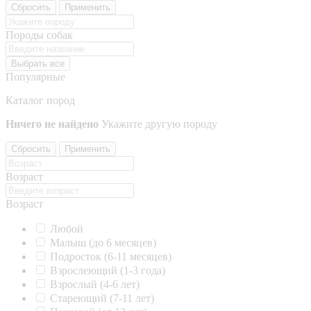
Сбросить
Применить
Породы собак
Выбрать все
Популярные
Каталог пород
Ничего не найдено
Укажите другую породу
Сбросить
Применить
Возраст
Возраст
Любой
Малыш (до 6 месяцев)
Подросток (6-11 месяцев)
Взрослеющий (1-3 года)
Взрослый (4-6 лет)
Стареющий (7-11 лет)