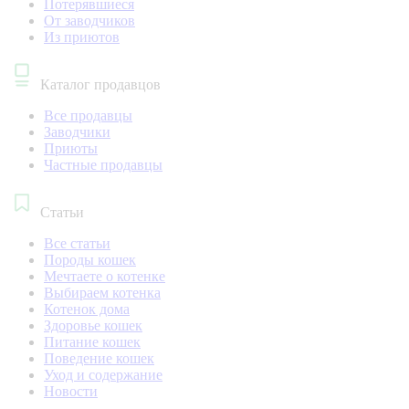
Потерявшиеся
От заводчиков
Из приютов
Каталог продавцов
Все продавцы
Заводчики
Приюты
Частные продавцы
Статьи
Все статьи
Породы кошек
Мечтаете о котенке
Выбираем котенка
Котенок дома
Здоровье кошек
Питание кошек
Поведение кошек
Уход и содержание
Новости