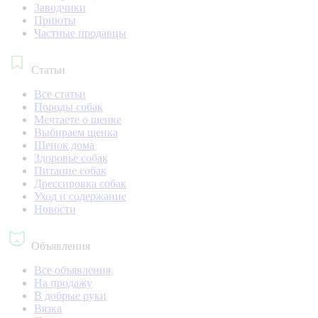
Заводчики
Приюты
Частные продавцы
Статьи
Все статьи
Породы собак
Мечтаете о щенке
Выбираем щенка
Щенок дома
Здоровье собак
Питание собак
Дрессировка собак
Уход и содержание
Новости
Объявления
Все объявления
На продажу
В добрые руки
Вязка