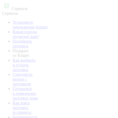
Сервисы
Сервисы
Установите
приложение Kinpet
Какая порода
подходит вам?
Подобрать
питомца
Подарки
от Kinpet
Как выбрать
и купить
питомца
Симулятор
жизни с
питомцем
Готовимся
к появлению
питомца дома
Как взять
питомца
из приюта
Беременность