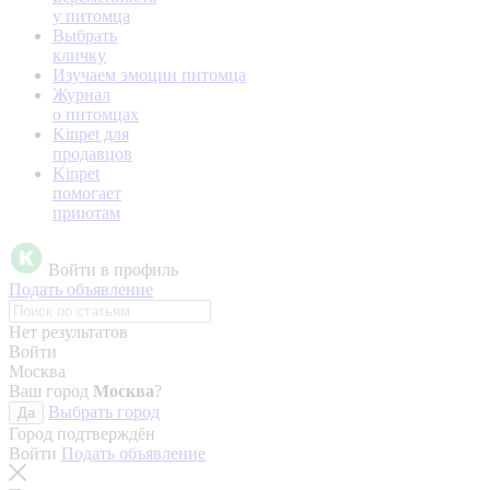
у питомца
Выбрать
кличку
Изучаем эмоции питомца
Журнал
о питомцах
Kinpet для
продавцов
Kinpet
помогает
приютам
Войти в профиль
Подать объявление
Нет результатов
Войти
Москва
Ваш город
Москва
?
Выбрать город
Да
Город подтверждён
Войти
Подать объявление