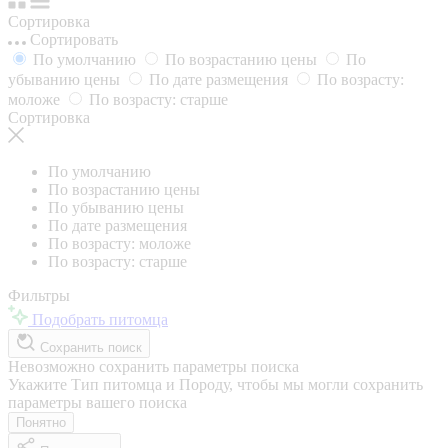
Сортировка
Сортировать
По умолчанию
По возрастанию цены
По
убыванию цены
По дате размещения
По возрасту:
моложе
По возрасту: старше
Сортировка
По умолчанию
По возрастанию цены
По убыванию цены
По дате размещения
По возрасту: моложе
По возрасту: старше
Фильтры
Подобрать питомца
Сохранить поиск
Невозможно сохранить параметры поиска
Укажите Тип питомца и Породу, чтобы мы могли сохранить
параметры вашего поиска
Понятно