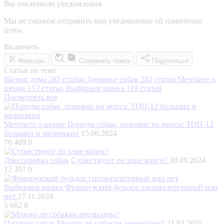
Вы отключили уведомления
Мы не сможем отправить вам уведомление об изменении
цены
Включить
Фильтры
Сохранить поиск
Поделиться
Статьи по теме
Щенок дома
282 статьи
Здоровье собак
281 статья
Мечтаете о
щенке
153 статьи
Выбираем щенка
119 статей
Посмотреть все
Мечтаете о щенке
Породы собак, похожие на мопса: ТОП-12
больших и маленьких
15.06.2024
70 409
0
Дрессировка собак
Существуют ли злые корги?
30.09.2024
12 397
0
Выбираем щенка
Французский бульдог гипоаллергенный или
нет
27.11.2024
5 662
0
Питание собак
Можно ли собакам апельсины?
21.03.2025