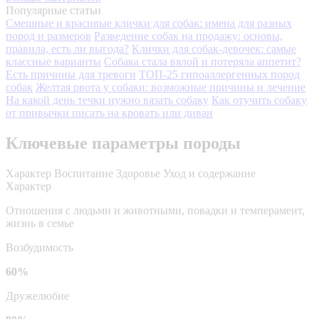
Популярные статьи
Смешные и красивые клички для собак: имена для разных
пород и размеров
Разведение собак на продажу: основы,
правила, есть ли выгода?
Клички для собак-девочек: самые
классные варианты
Собака стала вялой и потеряла аппетит?
Есть причины для тревоги
ТОП-25 гипоаллергенных пород
собак
Желтая рвота у собаки: возможные причины и лечение
На какой день течки нужно вязать собаку
Как отучить собаку
от привычки писать на кровать или диван
Ключевые параметры породы
Характер
Воспитание
Здоровье
Уход и содержание
Характер
Отношения с людьми и животными, повадки и темперамент,
жизнь в семье
Возбудимость
60%
Дружелюбие