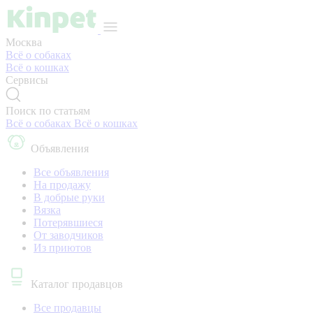
Москва
Всё о собаках
Всё о кошках
Сервисы
Поиск по статьям
Всё о собаках
Всё о кошках
Объявления
Все объявления
На продажу
В добрые руки
Вязка
Потерявшиеся
От заводчиков
Из приютов
Каталог продавцов
Все продавцы