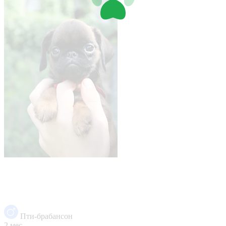
Пти-брабансон
2 мес.