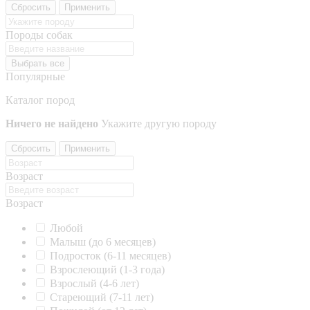
Сбросить
Применить
Породы собак
Выбрать все
Популярные
Каталог пород
Ничего не найдено
Укажите другую породу
Сбросить
Применить
Возраст
Возраст
Любой
Малыш (до 6 месяцев)
Подросток (6-11 месяцев)
Взрослеющий (1-3 года)
Взрослый (4-6 лет)
Стареющий (7-11 лет)