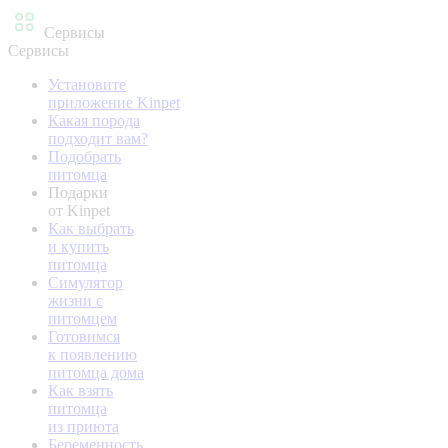
Сервисы
Сервисы
Установите
приложение Kinpet
Какая порода
подходит вам?
Подобрать
питомца
Подарки
от Kinpet
Как выбрать
и купить
питомца
Симулятор
жизни с
питомцем
Готовимся
к появлению
питомца дома
Как взять
питомца
из приюта
Беременность