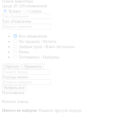
Поиск животных
среди 20 329 объявлений
Кошки
Собаки
Тип объявления
Все объявления
На продажу / Купить
Добрые руки / Взять бесплатно
Вязка
Потерялись / Найдены
Сбросить
Применить
Породы кошек
Выбрать все
Популярные
Каталог пород
Ничего не найдено
Укажите другую породу