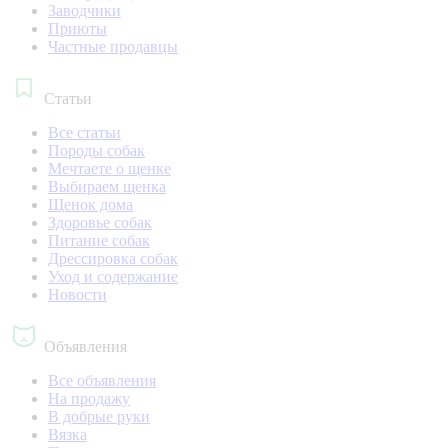
Заводчики
Приюты
Частные продавцы
Статьи
Все статьи
Породы собак
Мечтаете о щенке
Выбираем щенка
Щенок дома
Здоровье собак
Питание собак
Дрессировка собак
Уход и содержание
Новости
Объявления
Все объявления
На продажу
В добрые руки
Вязка