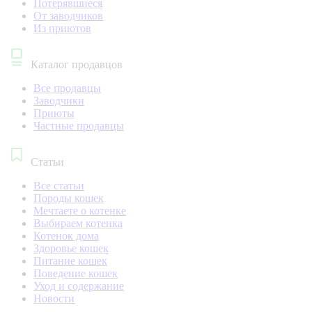
Потерявшиеся
От заводчиков
Из приютов
Каталог продавцов
Все продавцы
Заводчики
Приюты
Частные продавцы
Статьи
Все статьи
Породы кошек
Мечтаете о котенке
Выбираем котенка
Котенок дома
Здоровье кошек
Питание кошек
Поведение кошек
Уход и содержание
Новости