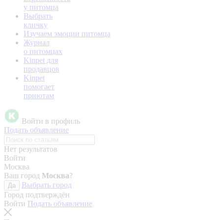
у питомца
Выбрать
кличку
Изучаем эмоции питомца
Журнал
о питомцах
Kinpet для
продавцов
Kinpet
помогает
приютам
Войти в профиль
Подать объявление
Нет результатов
Войти
Москва
Ваш город
Москва
?
Выбрать город
Да
Город подтверждён
Войти
Подать объявление