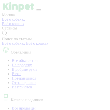
Москва
Всё о собаках
Всё о кошках
Сервисы
Поиск по статьям
Всё о собаках
Всё о кошках
Объявления
Все объявления
На продажу
В добрые руки
Вязка
Потерявшиеся
От заводчиков
Из приютов
Каталог продавцов
Все продавцы