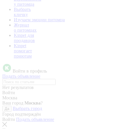
у питомца
Выбрать
кличку
Изучаем эмоции питомца
Журнал
о питомцах
Kinpet для
продавцов
Kinpet
помогает
приютам
Войти в профиль
Подать объявление
Нет результатов
Войти
Москва
Ваш город
Москва
?
Выбрать город
Да
Город подтверждён
Войти
Подать объявление