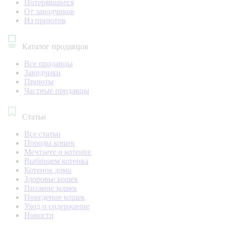
Потерявшиеся
От заводчиков
Из приютов
Каталог продавцов
Все продавцы
Заводчики
Приюты
Частные продавцы
Статьи
Все статьи
Породы кошек
Мечтаете о котенке
Выбираем котенка
Котенок дома
Здоровье кошек
Питание кошек
Поведение кошек
Уход и содержание
Новости