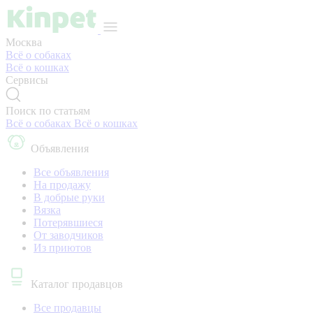
Москва
Всё о собаках
Всё о кошках
Сервисы
Поиск по статьям
Всё о собаках
Всё о кошках
Объявления
Все объявления
На продажу
В добрые руки
Вязка
Потерявшиеся
От заводчиков
Из приютов
Каталог продавцов
Все продавцы