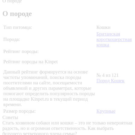
О породе
О породе
Тип питомца:
Кошки
Британская
Порода:
короткошерстная
кошка
Рейтинг породы:
Рейтинг породы на Kinpet
Данный рейтинг формируется на основе
№ 4 из 121
частоты упоминаний, поиска породы
Пород Кошек
посетителями на сайте, посещаемости
объявлений и других параметрах, которые
помогают определить популярность породы
на площадке Kinpet.ru в текущий период
времени.
Размер породы:
Крупные
Советы
Стать хозяином собаки или кошки – это не только невероятная
радость, но и огромная ответственность. Как выбрать
будущего четвероного члена семьи?