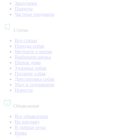
Заводчики
Приюты
Частные продавцы
Статьи
Все статьи
Породы собак
Мечтаете о щенке
Выбираем щенка
Щенок дома
Здоровье собак
Питание собак
Дрессировка собак
Уход и содержание
Новости
Объявления
Все объявления
На продажу
В добрые руки
Вязка