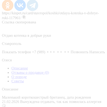
https://kinpet.ru/card/stavropol/koshki/otdayu-kotenka-v-dobrye-
ruki-117961/
Ссылка скопирована
Отдаю котенка в добрые руки
Ставрополь
Показать телефон
+7 (989) ⚬⚬⚬ ⚬⚬ ⚬⚬
Позвонить
Написать
Олеся
Описание
Отзывы о продавце
(0)
О породе
Советы
Описание
Маленький короткошестрый британец, дата рождения
21.02.2026 Вынуждена отдавать, так как появилась аллергия
🤧