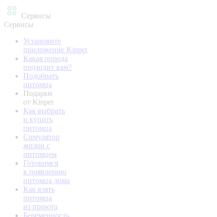
Сервисы
Сервисы
Установите
приложение Kinpet
Какая порода
подходит вам?
Подобрать
питомца
Подарки
от Kinpet
Как выбрать
и купить
питомца
Симулятор
жизни с
питомцем
Готовимся
к появлению
питомца дома
Как взять
питомца
из приюта
Беременность