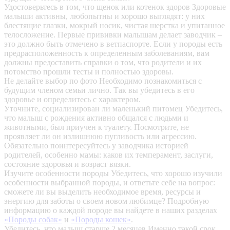
Удостоверьтесь в том, что щенок или котенок здоров
Здоровые
малыши активны, любопытны и хорошо выглядят: у них
блестящие глазки, мокрый носик, чистая шерстка и упитанное
телосложение. Первые прививки малышам делает заводчик –
это должно быть отмечено в ветпаспорте. Если у породы есть
предрасположенность к определенным заболеваниям, вам
должны предоставить справки о том, что родители и их
потомство прошли тесты и полностью здоровы.
Не делайте выбор по фото
Необходимо познакомиться с
будущим членом семьи лично. Так вы убедитесь в его
здоровье и определитесь с характером.
Уточните, социализирован ли маленький питомец
Убедитесь,
что малыш с рождения активно общался с людьми и
животными, был приучен к туалету. Посмотрите, не
проявляет ли он излишнюю пугливость или агрессию.
Обязательно поинтересуйтесь у заводчика историей
родителей, особенно мамы: каков их темперамент, заслуги,
состояние здоровья и возраст вязки.
Изучите особенности породы
Убедитесь, что хорошо изучили
особенности выбранной породы, и ответьте себе на вопрос:
сможете ли вы выделить необходимое время, ресурсы и
энергию для заботы о своем новом любимце? Подробную
информацию о каждой породе вы найдете в наших разделах
«Породы собак»
и
«Породы кошек»
.
Убедитесь, что малыш старше 2 месяцев
Именно такой срок