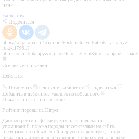
цены
Включить
Поделиться
https://kinpet.ru/card/stavropol/koshki/otdayu-kotenka-v-dobrye-
ruki-117961/?
utm_source=linkcopy&utm_medium=referral&utm_campaign=sharec
Ссылка скопирована
Действия
Позвонить
Написать сообщение
Поделиться
Добавить в избранное
Удалить из избранного
Пожаловаться на объявление
Рейтинг породы на Kinpet
Данный рейтинг формируется на основе частоты
упоминаний, поиска породы посетителями на сайте,
посещаемости объявлений и других параметрах, которые
помогают определить популярность породы на площадке