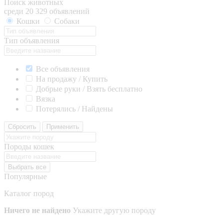
Поиск животных
среди 20 329 объявлений
Кошки
Собаки
Тип объявления
Все объявления
На продажу / Купить
Добрые руки / Взять бесплатно
Вязка
Потерялись / Найдены
Сбросить
Применить
Породы кошек
Выбрать все
Популярные
Каталог пород
Ничего не найдено
Укажите другую породу