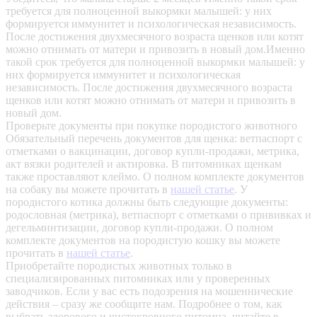
требуется для полноценной выкормки малышей: у них
формируется иммунитет и психологическая независимость.
После достижения двухмесячного возраста щенков или котят
можно отнимать от матери и привозить в новый дом.Именно
такой срок требуется для полноценной выкормки малышей: у
них формируется иммунитет и психологическая
независимость. После достижения двухмесячного возраста
щенков или котят можно отнимать от матери и привозить в
новый дом.
Проверьте документы при покупке породистого животного
Обязательный перечень документов для щенка: ветпаспорт с
отметками о вакцинации, договор купли-продажи, метрика,
акт вязки родителей и актировка. В питомниках щенкам
также проставляют клеймо. О полном комплекте документов
на собаку вы можете прочитать в
нашей статье
.
У
породистого котика должны быть следующие документы:
родословная (метрика), ветпаспорт с отметками о прививках и
дегельминтизации, договор купли-продажи. О полном
комплекте документов на породистую кошку вы можете
прочитать в
нашей статье
.
Приобретайте породистых животных только в
специализированных питомниках или у проверенных
заводчиков. Если у вас есть подозрения на мошеннические
действия – сразу же сообщите нам.
Подробнее о том, как
выбрать здорового и чистокровного питомца, читайте в