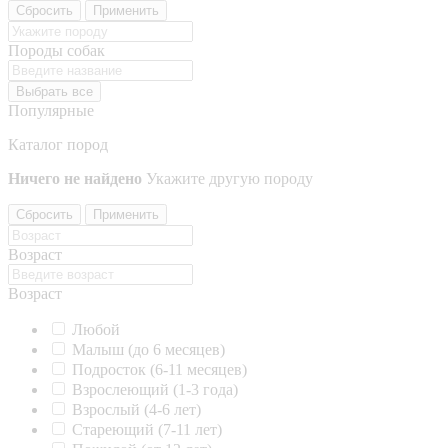
Сбросить
Применить
Породы собак
Выбрать все
Популярные
Каталог пород
Ничего не найдено
Укажите другую породу
Сбросить
Применить
Возраст
Возраст
Любой
Малыш (до 6 месяцев)
Подросток (6-11 месяцев)
Взрослеющий (1-3 года)
Взрослый (4-6 лет)
Стареющий (7-11 лет)