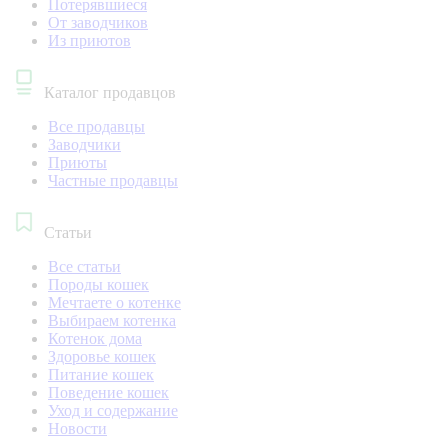
Потерявшиеся
От заводчиков
Из приютов
Каталог продавцов
Все продавцы
Заводчики
Приюты
Частные продавцы
Статьи
Все статьи
Породы кошек
Мечтаете о котенке
Выбираем котенка
Котенок дома
Здоровье кошек
Питание кошек
Поведение кошек
Уход и содержание
Новости