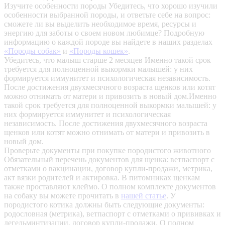
Изучите особенности породы
Убедитесь, что хорошо изучили
особенности выбранной породы, и ответьте себе на вопрос:
сможете ли вы выделить необходимое время, ресурсы и
энергию для заботы о своем новом любимце? Подробную
информацию о каждой породе вы найдете в наших разделах
«Породы собак»
и
«Породы кошек»
.
Убедитесь, что малыш старше 2 месяцев
Именно такой срок
требуется для полноценной выкормки малышей: у них
формируется иммунитет и психологическая независимость.
После достижения двухмесячного возраста щенков или котят
можно отнимать от матери и привозить в новый дом.Именно
такой срок требуется для полноценной выкормки малышей: у
них формируется иммунитет и психологическая
независимость. После достижения двухмесячного возраста
щенков или котят можно отнимать от матери и привозить в
новый дом.
Проверьте документы при покупке породистого животного
Обязательный перечень документов для щенка: ветпаспорт с
отметками о вакцинации, договор купли-продажи, метрика,
акт вязки родителей и актировка. В питомниках щенкам
также проставляют клеймо. О полном комплекте документов
на собаку вы можете прочитать в
нашей статье
.
У
породистого котика должны быть следующие документы:
родословная (метрика), ветпаспорт с отметками о прививках и
дегельминтизации, договор купли-продажи. О полном