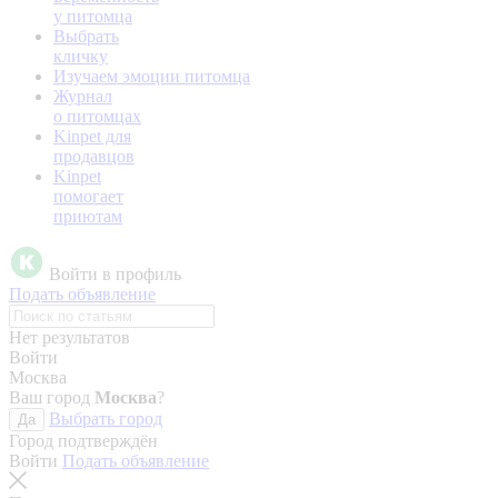
у питомца
Выбрать
кличку
Изучаем эмоции питомца
Журнал
о питомцах
Kinpet для
продавцов
Kinpet
помогает
приютам
Войти в профиль
Подать объявление
Нет результатов
Войти
Москва
Ваш город
Москва
?
Выбрать город
Да
Город подтверждён
Войти
Подать объявление