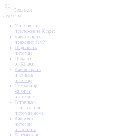
Сервисы
Сервисы
Установите
приложение Kinpet
Какая порода
подходит вам?
Подобрать
питомца
Подарки
от Kinpet
Как выбрать
и купить
питомца
Симулятор
жизни с
питомцем
Готовимся
к появлению
питомца дома
Как взять
питомца
из приюта
Беременность