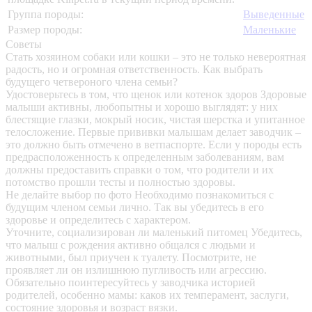
Группа породы:
Выведенные
Размер породы:
Маленькие
Советы
Стать хозяином собаки или кошки – это не только невероятная
радость, но и огромная ответственность. Как выбрать
будущего четвероного члена семьи?
Удостоверьтесь в том, что щенок или котенок здоров
Здоровые
малыши активны, любопытны и хорошо выглядят: у них
блестящие глазки, мокрый носик, чистая шерстка и упитанное
телосложение. Первые прививки малышам делает заводчик –
это должно быть отмечено в ветпаспорте. Если у породы есть
предрасположенность к определенным заболеваниям, вам
должны предоставить справки о том, что родители и их
потомство прошли тесты и полностью здоровы.
Не делайте выбор по фото
Необходимо познакомиться с
будущим членом семьи лично. Так вы убедитесь в его
здоровье и определитесь с характером.
Уточните, социализирован ли маленький питомец
Убедитесь,
что малыш с рождения активно общался с людьми и
животными, был приучен к туалету. Посмотрите, не
проявляет ли он излишнюю пугливость или агрессию.
Обязательно поинтересуйтесь у заводчика историей
родителей, особенно мамы: каков их темперамент, заслуги,
состояние здоровья и возраст вязки.