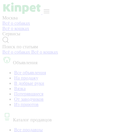
Москва
Всё о собаках
Всё о кошках
Сервисы
Поиск по статьям
Всё о собаках
Всё о кошках
Объявления
Все объявления
На продажу
В добрые руки
Вязка
Потерявшиеся
От заводчиков
Из приютов
Каталог продавцов
Все продавцы