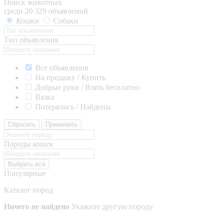
Поиск животных
среди 20 329 объявлений
Кошки
Собаки
Тип объявления
Все объявления
На продажу / Купить
Добрые руки / Взять бесплатно
Вязка
Потерялись / Найдены
Сбросить
Применить
Породы кошек
Выбрать все
Популярные
Каталог пород
Ничего не найдено
Укажите другую породу