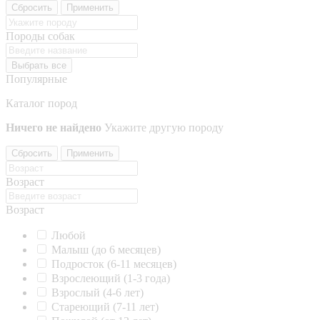
Сбросить
Применить
Породы собак
Выбрать все
Популярные
Каталог пород
Ничего не найдено
Укажите другую породу
Сбросить
Применить
Возраст
Возраст
Любой
Малыш (до 6 месяцев)
Подросток (6-11 месяцев)
Взрослеющий (1-3 года)
Взрослый (4-6 лет)
Стареющий (7-11 лет)