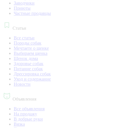
Заводчики
Приюты
Частные продавцы
Статьи
Все статьи
Породы собак
Мечтаете о щенке
Выбираем щенка
Щенок дома
Здоровье собак
Питание собак
Дрессировка собак
Уход и содержание
Новости
Объявления
Все объявления
На продажу
В добрые руки
Вязка