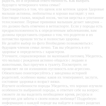
радость, но и огромная ответственность. Как выбрать
будущего четвероного члена семьи?
Удостоверьтесь в том, что щенок или котенок здоров
Здоровые
малыши активны, любопытны и хорошо выглядят: у них
блестящие глазки, мокрый носик, чистая шерстка и упитанное
телосложение. Первые прививки малышам делает заводчик –
это должно быть отмечено в ветпаспорте. Если у породы есть
предрасположенность к определенным заболеваниям, вам
должны предоставить справки о том, что родители и их
потомство прошли тесты и полностью здоровы.
Не делайте выбор по фото
Необходимо познакомиться с
будущим членом семьи лично. Так вы убедитесь в его
здоровье и определитесь с характером.
Уточните, социализирован ли маленький питомец
Убедитесь,
что малыш с рождения активно общался с людьми и
животными, был приучен к туалету. Посмотрите, не
проявляет ли он излишнюю пугливость или агрессию.
Обязательно поинтересуйтесь у заводчика историей
родителей, особенно мамы: каков их темперамент, заслуги,
состояние здоровья и возраст вязки.
Изучите особенности породы
Убедитесь, что хорошо изучили
особенности выбранной породы, и ответьте себе на вопрос:
сможете ли вы выделить необходимое время, ресурсы и
энергию для заботы о своем новом любимце? Подробную
информацию о каждой породе вы найдете в наших разделах