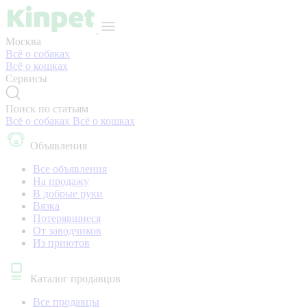
Москва
Всё о собаках
Всё о кошках
Сервисы
Поиск по статьям
Всё о собаках
Всё о кошках
Объявления
Все объявления
На продажу
В добрые руки
Вязка
Потерявшиеся
От заводчиков
Из приютов
Каталог продавцов
Все продавцы