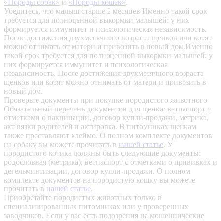
«Породы собак»
и
«Породы кошек»
.
Убедитесь, что малыш старше 2 месяцев
Именно такой срок
требуется для полноценной выкормки малышей: у них
формируется иммунитет и психологическая независимость.
После достижения двухмесячного возраста щенков или котят
можно отнимать от матери и привозить в новый дом.Именно
такой срок требуется для полноценной выкормки малышей: у
них формируется иммунитет и психологическая
независимость. После достижения двухмесячного возраста
щенков или котят можно отнимать от матери и привозить в
новый дом.
Проверьте документы при покупке породистого животного
Обязательный перечень документов для щенка: ветпаспорт с
отметками о вакцинации, договор купли-продажи, метрика,
акт вязки родителей и актировка. В питомниках щенкам
также проставляют клеймо. О полном комплекте документов
на собаку вы можете прочитать в
нашей статье
.
У
породистого котика должны быть следующие документы:
родословная (метрика), ветпаспорт с отметками о прививках и
дегельминтизации, договор купли-продажи. О полном
комплекте документов на породистую кошку вы можете
прочитать в
нашей статье
.
Приобретайте породистых животных только в
специализированных питомниках или у проверенных
заводчиков. Если у вас есть подозрения на мошеннические