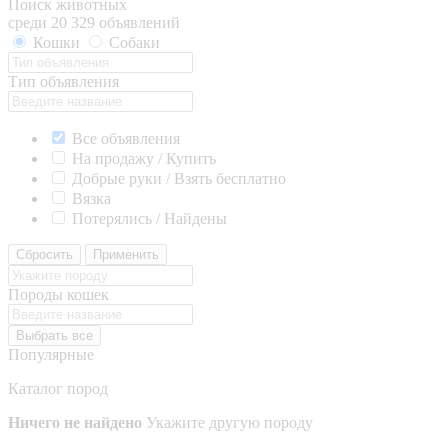
Поиск животных
среди 20 329 объявлений
Кошки
Собаки
Тип объявления
Все объявления
На продажу / Купить
Добрые руки / Взять бесплатно
Вязка
Потерялись / Найдены
Сбросить
Применить
Породы кошек
Выбрать все
Популярные
Каталог пород
Ничего не найдено
Укажите другую породу