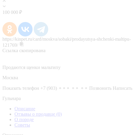
100 000 ₽
https://kinpet.ru/card/moskva/sobaki/prodayutsya-shchenki-maltipu-
121769/
Ссылка скопирована
Продаются щенки мальтипу
Москва
Показать телефон
+7 (903) ⚬⚬⚬ ⚬⚬ ⚬⚬
Позвонить
Написать
Гульнара
Описание
Отзывы о продавце
(0)
О породе
Советы