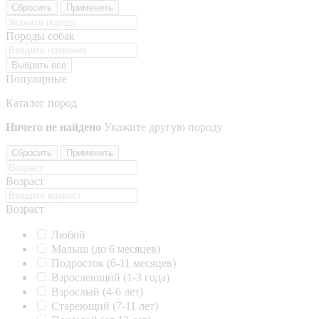
Сбросить
Применить
Породы собак
Выбрать все
Популярные
Каталог пород
Ничего не найдено
Укажите другую породу
Сбросить
Применить
Возраст
Возраст
Любой
Малыш (до 6 месяцев)
Подросток (6-11 месяцев)
Взрослеющий (1-3 года)
Взрослый (4-6 лет)
Стареющий (7-11 лет)