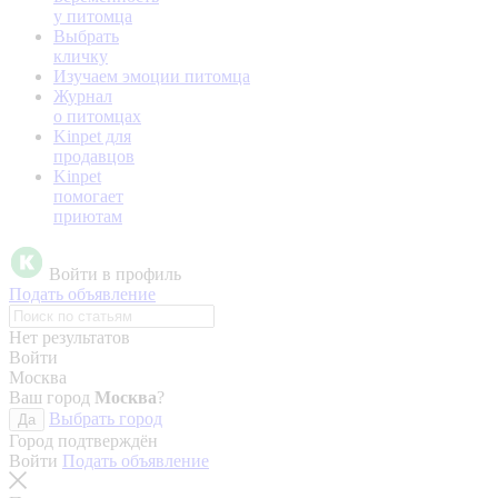
у питомца
Выбрать
кличку
Изучаем эмоции питомца
Журнал
о питомцах
Kinpet для
продавцов
Kinpet
помогает
приютам
Войти в профиль
Подать объявление
Нет результатов
Войти
Москва
Ваш город
Москва
?
Выбрать город
Да
Город подтверждён
Войти
Подать объявление