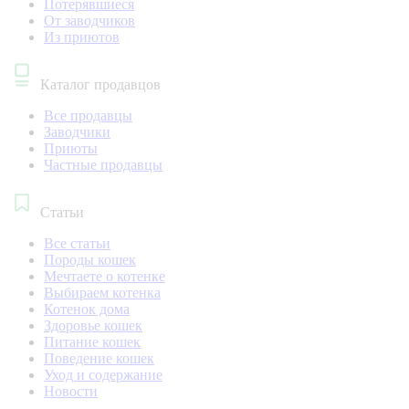
Потерявшиеся
От заводчиков
Из приютов
Каталог продавцов
Все продавцы
Заводчики
Приюты
Частные продавцы
Статьи
Все статьи
Породы кошек
Мечтаете о котенке
Выбираем котенка
Котенок дома
Здоровье кошек
Питание кошек
Поведение кошек
Уход и содержание
Новости