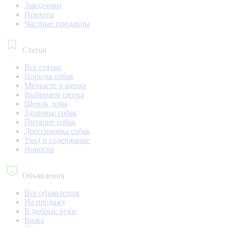
Заводчики
Приюты
Частные продавцы
Статьи
Все статьи
Породы собак
Мечтаете о щенке
Выбираем щенка
Щенок дома
Здоровье собак
Питание собак
Дрессировка собак
Уход и содержание
Новости
Объявления
Все объявления
На продажу
В добрые руки
Вязка