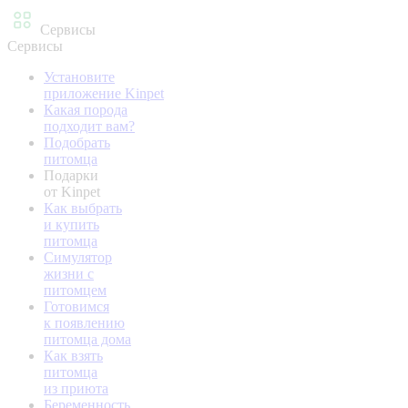
Сервисы
Сервисы
Установите
приложение Kinpet
Какая порода
подходит вам?
Подобрать
питомца
Подарки
от Kinpet
Как выбрать
и купить
питомца
Симулятор
жизни с
питомцем
Готовимся
к появлению
питомца дома
Как взять
питомца
из приюта
Беременность