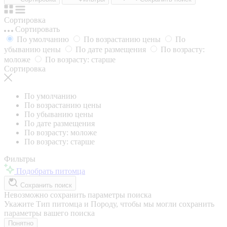
Сортировка
Сортировать
По умолчанию
По возрастанию цены
По
убыванию цены
По дате размещения
По возрасту:
моложе
По возрасту: старше
Сортировка
По умолчанию
По возрастанию цены
По убыванию цены
По дате размещения
По возрасту: моложе
По возрасту: старше
Фильтры
Подобрать питомца
Сохранить поиск
Невозможно сохранить параметры поиска
Укажите Тип питомца и Породу, чтобы мы могли сохранить
параметры вашего поиска
Понятно