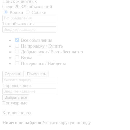
Поиск животных
среди 20 329 объявлений
Кошки
Собаки
Тип объявления
Все объявления
На продажу / Купить
Добрые руки / Взять бесплатно
Вязка
Потерялись / Найдены
Сбросить
Применить
Породы кошек
Выбрать все
Популярные
Каталог пород
Ничего не найдено
Укажите другую породу