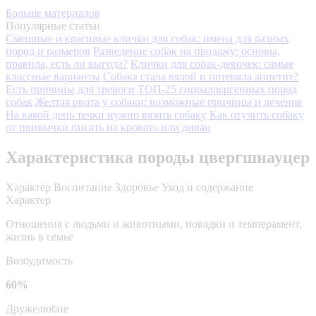
Больше материалов
Популярные статьи
Смешные и красивые клички для собак: имена для разных
пород и размеров
Разведение собак на продажу: основы,
правила, есть ли выгода?
Клички для собак-девочек: самые
классные варианты
Собака стала вялой и потеряла аппетит?
Есть причины для тревоги
ТОП-25 гипоаллергенных пород
собак
Желтая рвота у собаки: возможные причины и лечение
На какой день течки нужно вязать собаку
Как отучить собаку
от привычки писать на кровать или диван
Характеристика породы цвергшнауцер
Характер
Воспитание
Здоровье
Уход и содержание
Характер
Отношения с людьми и животными, повадки и темперамент,
жизнь в семье
Возбудимость
60%
Дружелюбие