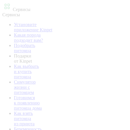
Сервисы
Сервисы
Установите
приложение Kinpet
Какая порода
подходит вам?
Подобрать
питомца
Подарки
от Kinpet
Как выбрать
и купить
питомца
Симулятор
жизни с
питомцем
Готовимся
к появлению
питомца дома
Как взять
питомца
из приюта
Беременность