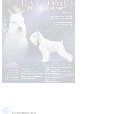
Цвергшнауцер