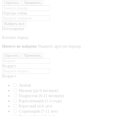
Сбросить
Применить
Породы собак
Выбрать все
Популярные
Каталог пород
Ничего не найдено
Укажите другую породу
Сбросить
Применить
Возраст
Возраст
Любой
Малыш (до 6 месяцев)
Подросток (6-11 месяцев)
Взрослеющий (1-3 года)
Взрослый (4-6 лет)
Стареющий (7-11 лет)