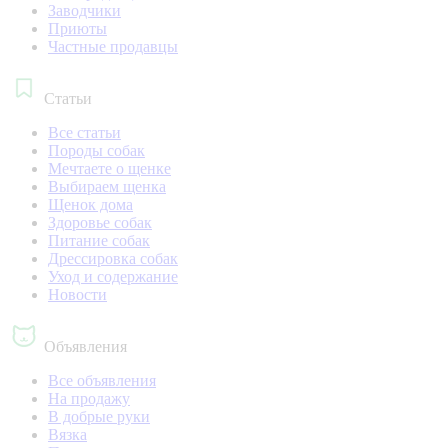
Заводчики
Приюты
Частные продавцы
Статьи
Все статьи
Породы собак
Мечтаете о щенке
Выбираем щенка
Щенок дома
Здоровье собак
Питание собак
Дрессировка собак
Уход и содержание
Новости
Объявления
Все объявления
На продажу
В добрые руки
Вязка