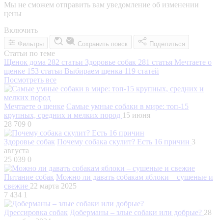
Мы не сможем отправить вам уведомление об изменении
цены
Включить
Фильтры
Сохранить поиск
Поделиться
Статьи по теме
Щенок дома
282 статьи
Здоровье собак
281 статья
Мечтаете о
щенке
153 статьи
Выбираем щенка
119 статей
Посмотреть все
Мечтаете о щенке
Самые умные собаки в мире: топ-15
крупных, средних и мелких пород
15 июня
28 709
0
Здоровье собак
Почему собака скулит? Есть 16 причин
3
августа
25 039
0
Питание собак
Можно ли давать собакам яблоки – сушеные и
свежие
22 марта 2025
7 434
1
Дрессировка собак
Доберманы – злые собаки или добрые?
28