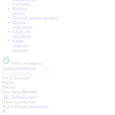
у питомца
Выбрать
кличку
Изучаем эмоции питомца
Журнал
о питомцах
Kinpet для
продавцов
Kinpet
помогает
приютам
Войти в профиль
Подать объявление
Нет результатов
Войти
Москва
Ваш город
Москва
?
Выбрать город
Да
Город подтверждён
Войти
Подать объявление