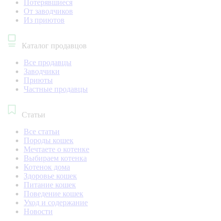
Потерявшиеся
От заводчиков
Из приютов
Каталог продавцов
Все продавцы
Заводчики
Приюты
Частные продавцы
Статьи
Все статьи
Породы кошек
Мечтаете о котенке
Выбираем котенка
Котенок дома
Здоровье кошек
Питание кошек
Поведение кошек
Уход и содержание
Новости