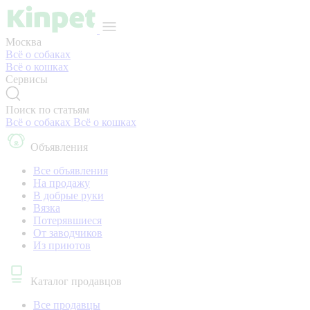
Москва
Всё о собаках
Всё о кошках
Сервисы
Поиск по статьям
Всё о собаках
Всё о кошках
Объявления
Все объявления
На продажу
В добрые руки
Вязка
Потерявшиеся
От заводчиков
Из приютов
Каталог продавцов
Все продавцы