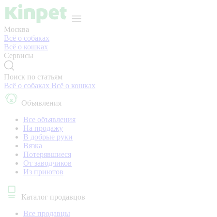
Москва
Всё о собаках
Всё о кошках
Сервисы
Поиск по статьям
Всё о собаках
Всё о кошках
Объявления
Все объявления
На продажу
В добрые руки
Вязка
Потерявшиеся
От заводчиков
Из приютов
Каталог продавцов
Все продавцы