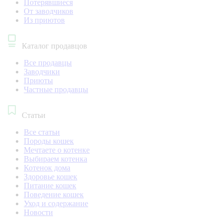
Потерявшиеся
От заводчиков
Из приютов
Каталог продавцов
Все продавцы
Заводчики
Приюты
Частные продавцы
Статьи
Все статьи
Породы кошек
Мечтаете о котенке
Выбираем котенка
Котенок дома
Здоровье кошек
Питание кошек
Поведение кошек
Уход и содержание
Новости