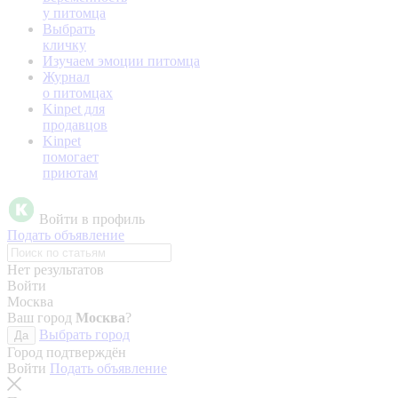
у питомца
Выбрать
кличку
Изучаем эмоции питомца
Журнал
о питомцах
Kinpet для
продавцов
Kinpet
помогает
приютам
Войти в профиль
Подать объявление
Нет результатов
Войти
Москва
Ваш город
Москва
?
Выбрать город
Да
Город подтверждён
Войти
Подать объявление