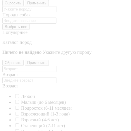
Сбросить
Применить
Породы собак
Выбрать все
Популярные
Каталог пород
Ничего не найдено
Укажите другую породу
Сбросить
Применить
Возраст
Возраст
Любой
Малыш (до 6 месяцев)
Подросток (6-11 месяцев)
Взрослеющий (1-3 года)
Взрослый (4-6 лет)
Стареющий (7-11 лет)