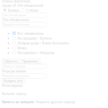
Поиск животных
среди 20 329 объявлений
Кошки
Собаки
Тип объявления
Все объявления
На продажу / Купить
Добрые руки / Взять бесплатно
Вязка
Потерялись / Найдены
Сбросить
Применить
Породы кошек
Выбрать все
Популярные
Каталог пород
Ничего не найдено
Укажите другую породу