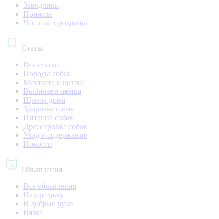
Заводчики
Приюты
Частные продавцы
Статьи
Все статьи
Породы собак
Мечтаете о щенке
Выбираем щенка
Щенок дома
Здоровье собак
Питание собак
Дрессировка собак
Уход и содержание
Новости
Объявления
Все объявления
На продажу
В добрые руки
Вязка