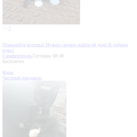
7
Пожалейте котенка! Нужно срочно найти ей дом! В добрые
руки!
Симферополь
Сегодня, 08:38
Бесплатно
Кира
Частный продавец