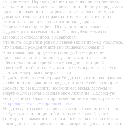
телосложение. Первые прививки малышам делает заводчик –
это должно быть отмечено в ветпаспорте. Если у породы есть
предрасположенность к определенным заболеваниям, вам
должны предоставить справки о том, что родители и их
потомство прошли тесты и полностью здоровы.
Не делайте выбор по фото
Необходимо познакомиться с
будущим членом семьи лично. Так вы убедитесь в его
здоровье и определитесь с характером.
Уточните, социализирован ли маленький питомец
Убедитесь,
что малыш с рождения активно общался с людьми и
животными, был приучен к туалету. Посмотрите, не
проявляет ли он излишнюю пугливость или агрессию.
Обязательно поинтересуйтесь у заводчика историей
родителей, особенно мамы: каков их темперамент, заслуги,
состояние здоровья и возраст вязки.
Изучите особенности породы
Убедитесь, что хорошо изучили
особенности выбранной породы, и ответьте себе на вопрос:
сможете ли вы выделить необходимое время, ресурсы и
энергию для заботы о своем новом любимце? Подробную
информацию о каждой породе вы найдете в наших разделах
«Породы собак»
и
«Породы кошек»
.
Убедитесь, что малыш старше 2 месяцев
Именно такой срок
требуется для полноценной выкормки малышей: у них
формируется иммунитет и психологическая независимость.
После достижения двухмесячного возраста щенков или котят