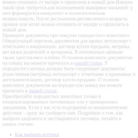
можно отнимать от матери и привозить в новый дом.Именно
такой срок требуется для полноценной выкормки малышей: у
них формируется иммунитет и психологическая
независимость. После достижения двухмесячного возраста
щенков или котят можно отнимать от матери и привозить в
новый дом.
Проверьте документы при покупке породистого животного
Обязательный перечень документов для щенка: ветпаспорт с
отметками о вакцинации, договор купли-продажи, метрика,
акт вязки родителей и актировка. В питомниках щенкам
также проставляют клеймо. О полном комплекте документов
на собаку вы можете прочитать в
нашей статье
.
У
породистого котика должны быть следующие документы:
родословная (метрика), ветпаспорт с отметками о прививках и
дегельминтизации, договор купли-продажи. О полном
комплекте документов на породистую кошку вы можете
прочитать в
нашей статье
.
Приобретайте породистых животных только в
специализированных питомниках или у проверенных
заводчиков. Если у вас есть подозрения на мошеннические
действия – сразу же сообщите нам.
Подробнее о том, как
выбрать здорового и чистокровного питомца, читайте в
наших статьях:
Как выбрать котенка