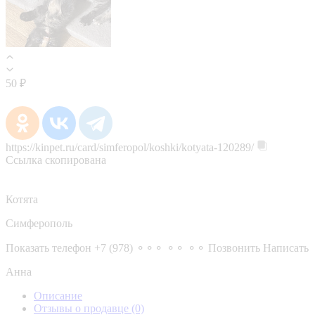
50 ₽
https://kinpet.ru/card/simferopol/koshki/kotyata-120289/
Ссылка скопирована
Котята
Симферополь
Показать телефон
+7 (978) ⚬⚬⚬ ⚬⚬ ⚬⚬
Позвонить
Написать
Анна
Описание
Отзывы о продавце
(0)