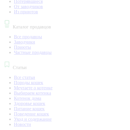
Потерявшиеся
От заводчиков
Из приютов
Каталог продавцов
Все продавцы
Заводчики
Приюты
Частные продавцы
Статьи
Все статьи
Породы кошек
Мечтаете о котенке
Выбираем котенка
Котенок дома
Здоровье кошек
Питание кошек
Поведение кошек
Уход и содержание
Новости