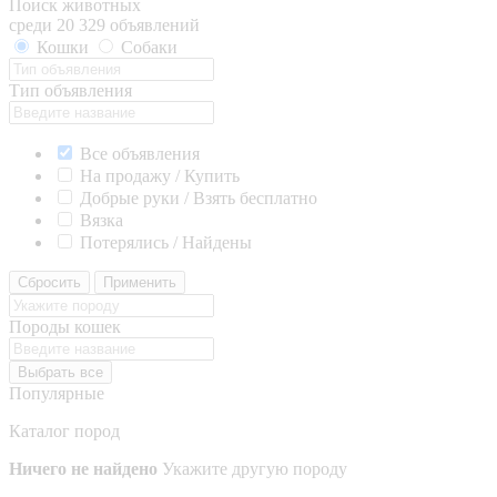
Поиск животных
среди 20 329 объявлений
Кошки
Собаки
Тип объявления
Все объявления
На продажу / Купить
Добрые руки / Взять бесплатно
Вязка
Потерялись / Найдены
Сбросить
Применить
Породы кошек
Выбрать все
Популярные
Каталог пород
Ничего не найдено
Укажите другую породу