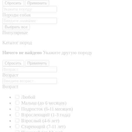
Сбросить
Применить
Породы собак
Выбрать все
Популярные
Каталог пород
Ничего не найдено
Укажите другую породу
Сбросить
Применить
Возраст
Возраст
Любой
Малыш (до 6 месяцев)
Подросток (6-11 месяцев)
Взрослеющий (1-3 года)
Взрослый (4-6 лет)
Стареющий (7-11 лет)