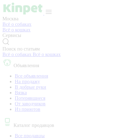
Москва
Всё о собаках
Всё о кошках
Сервисы
Поиск по статьям
Всё о собаках
Всё о кошках
Объявления
Все объявления
На продажу
В добрые руки
Вязка
Потерявшиеся
От заводчиков
Из приютов
Каталог продавцов
Все продавцы