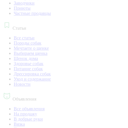
Заводчики
Приюты
Частные продавцы
Статьи
Все статьи
Породы собак
Мечтаете о щенке
Выбираем щенка
Щенок дома
Здоровье собак
Питание собак
Дрессировка собак
Уход и содержание
Новости
Объявления
Все объявления
На продажу
В добрые руки
Вязка