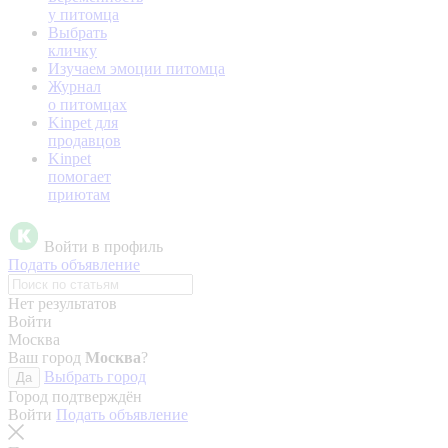
у питомца
Выбрать
кличку
Изучаем эмоции питомца
Журнал
о питомцах
Kinpet для
продавцов
Kinpet
помогает
приютам
Войти в профиль
Подать объявление
Нет результатов
Войти
Москва
Ваш город
Москва
?
Выбрать город
Да
Город подтверждён
Войти
Подать объявление