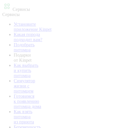
Сервисы
Сервисы
Установите
приложение Kinpet
Какая порода
подходит вам?
Подобрать
питомца
Подарки
от Kinpet
Как выбрать
и купить
питомца
Симулятор
жизни с
питомцем
Готовимся
к появлению
питомца дома
Как взять
питомца
из приюта
Беременность