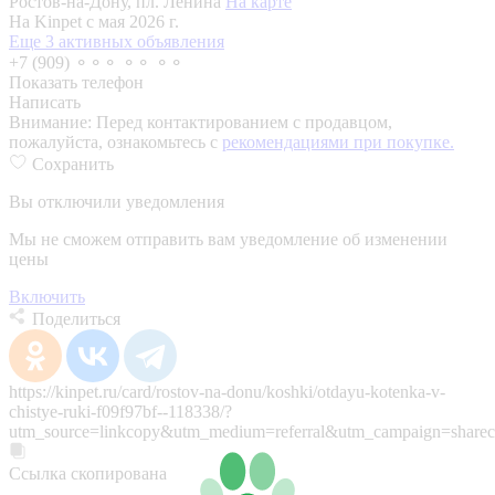
Ростов-на-Дону, пл. Ленина
На карте
На Kinpet c мая 2026 г.
Еще 3 активных объявления
+7 (909) ⚬⚬⚬ ⚬⚬ ⚬⚬
Показать телефон
Написать
Внимание:
Перед контактированием с продавцом,
пожалуйста, ознакомьтесь с
рекомендациями при покупке.
Сохранить
Вы отключили уведомления
Мы не сможем отправить вам уведомление об изменении
цены
Включить
Поделиться
https://kinpet.ru/card/rostov-na-donu/koshki/otdayu-kotenka-v-
chistye-ruki-f09f97bf--118338/?
utm_source=linkcopy&utm_medium=referral&utm_campaign=sharec
Ссылка скопирована