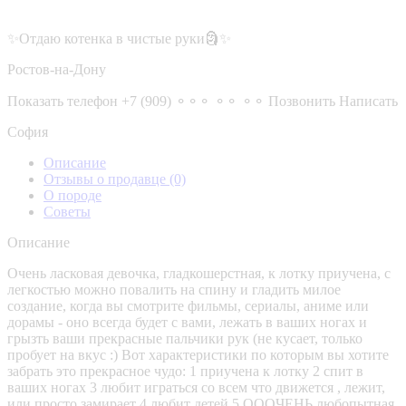
✨Отдаю котенка в чистые руки🗿✨
Ростов-на-Дону
Показать телефон
+7 (909) ⚬⚬⚬ ⚬⚬ ⚬⚬
Позвонить
Написать
София
Описание
Отзывы о продавце
(0)
О породе
Советы
Описание
Очень ласковая девочка, гладкошерстная, к лотку приучена, с
легкостью можно повалить на спину и гладить милое
создание, когда вы смотрите фильмы, сериалы, аниме или
дорамы - оно всегда будет с вами, лежать в ваших ногах и
грызть ваши прекрасные пальчики рук (не кусает, только
пробует на вкус :) Вот характеристики по которым вы хотите
забрать это прекрасное чудо: 1 приучена к лотку 2 спит в
ваших ногах 3 любит играться со всем что движется , лежит,
или просто замирает 4 любит детей 5 ОООЧЕНЬ любопытная