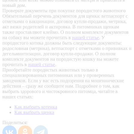
новый дом.
Проверьте документы при покупке породистого животного
Обязательный перечень документов для щенка: ветпаспорт с
отметками о вакцинации, договор купли-продажи, метрика,
акт вязки родителей и актировка. В питомниках щенкам
также проставляют клеймо. О полном комплекте документов
на собаку вы можете прочитать в
нашей статье
.
У
породистого котика должны быть следующие документы:
родословная (метрика), ветпаспорт с отметками о прививках и
дегельминтизации, договор купли-продажи. О полном
комплекте документов на породистую кошку вы можете
прочитать в
нашей статье
.
Приобретайте породистых животных только в
специализированных питомниках или у проверенных
заводчиков. Если у вас есть подозрения на мошеннические
действия – сразу же сообщите нам.
Подробнее о том, как
выбрать здорового и чистокровного питомца, читайте в
наших статьях:
Как выбрать котенка
Как выбрать щенка
Поделиться: