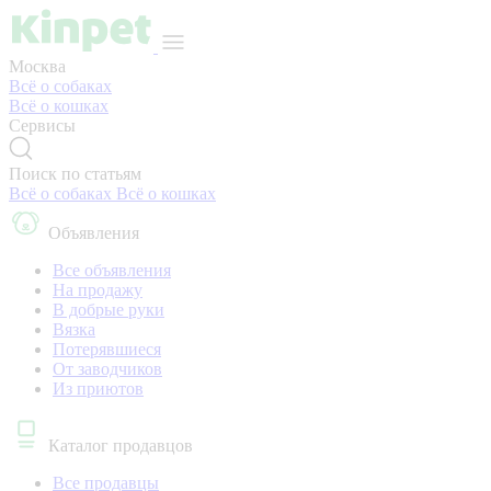
Москва
Всё о собаках
Всё о кошках
Сервисы
Поиск по статьям
Всё о собаках
Всё о кошках
Объявления
Все объявления
На продажу
В добрые руки
Вязка
Потерявшиеся
От заводчиков
Из приютов
Каталог продавцов
Все продавцы