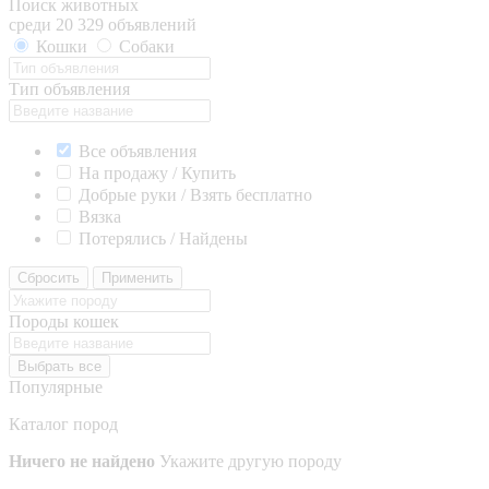
Поиск животных
среди 20 329 объявлений
Кошки
Собаки
Тип объявления
Все объявления
На продажу / Купить
Добрые руки / Взять бесплатно
Вязка
Потерялись / Найдены
Сбросить
Применить
Породы кошек
Выбрать все
Популярные
Каталог пород
Ничего не найдено
Укажите другую породу