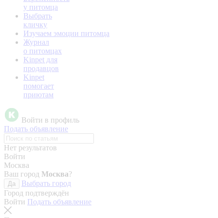
у питомца
Выбрать
кличку
Изучаем эмоции питомца
Журнал
о питомцах
Kinpet для
продавцов
Kinpet
помогает
приютам
Войти в профиль
Подать объявление
Нет результатов
Войти
Москва
Ваш город
Москва
?
Выбрать город
Да
Город подтверждён
Войти
Подать объявление