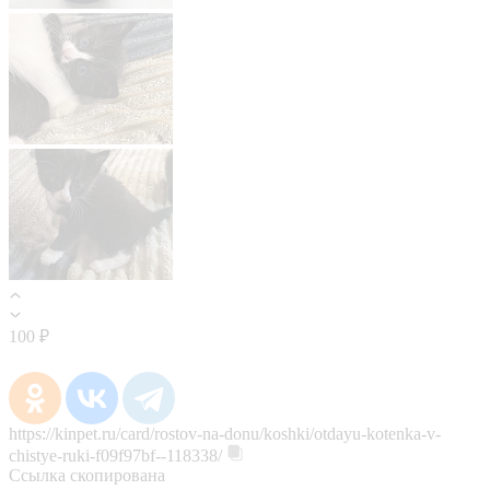
100 ₽
https://kinpet.ru/card/rostov-na-donu/koshki/otdayu-kotenka-v-
chistye-ruki-f09f97bf--118338/
Ссылка скопирована