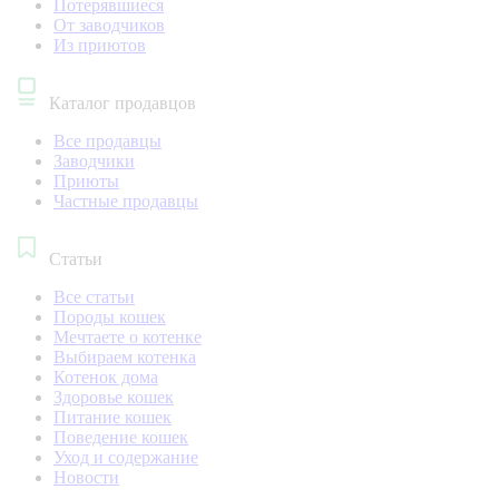
Потерявшиеся
От заводчиков
Из приютов
Каталог продавцов
Все продавцы
Заводчики
Приюты
Частные продавцы
Статьи
Все статьи
Породы кошек
Мечтаете о котенке
Выбираем котенка
Котенок дома
Здоровье кошек
Питание кошек
Поведение кошек
Уход и содержание
Новости