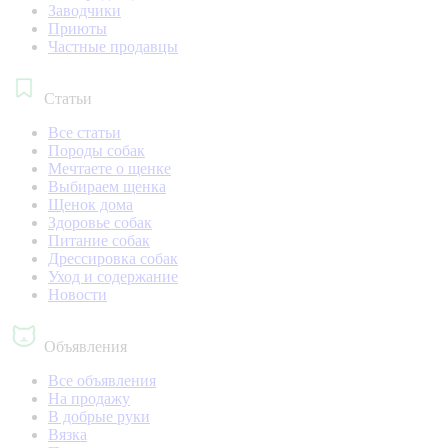
Заводчики
Приюты
Частные продавцы
Статьи
Все статьи
Породы собак
Мечтаете о щенке
Выбираем щенка
Щенок дома
Здоровье собак
Питание собак
Дрессировка собак
Уход и содержание
Новости
Объявления
Все объявления
На продажу
В добрые руки
Вязка