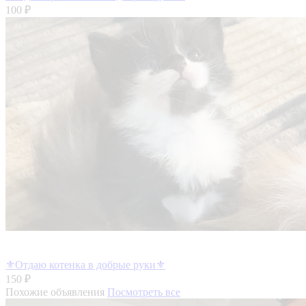
100 ₽
⚜️Отдаю котенка в добрые руки⚜️
150 ₽
Похожие объявления
Посмотреть все