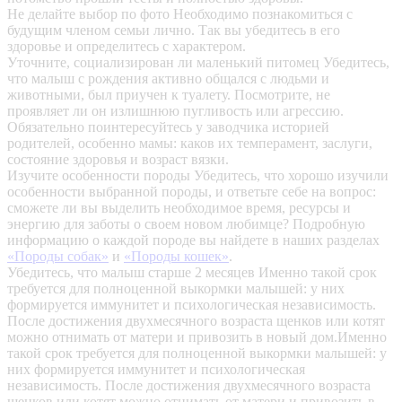
Не делайте выбор по фото
Необходимо познакомиться с
будущим членом семьи лично. Так вы убедитесь в его
здоровье и определитесь с характером.
Уточните, социализирован ли маленький питомец
Убедитесь,
что малыш с рождения активно общался с людьми и
животными, был приучен к туалету. Посмотрите, не
проявляет ли он излишнюю пугливость или агрессию.
Обязательно поинтересуйтесь у заводчика историей
родителей, особенно мамы: каков их темперамент, заслуги,
состояние здоровья и возраст вязки.
Изучите особенности породы
Убедитесь, что хорошо изучили
особенности выбранной породы, и ответьте себе на вопрос:
сможете ли вы выделить необходимое время, ресурсы и
энергию для заботы о своем новом любимце? Подробную
информацию о каждой породе вы найдете в наших разделах
«Породы собак»
и
«Породы кошек»
.
Убедитесь, что малыш старше 2 месяцев
Именно такой срок
требуется для полноценной выкормки малышей: у них
формируется иммунитет и психологическая независимость.
После достижения двухмесячного возраста щенков или котят
можно отнимать от матери и привозить в новый дом.Именно
такой срок требуется для полноценной выкормки малышей: у
них формируется иммунитет и психологическая
независимость. После достижения двухмесячного возраста
щенков или котят можно отнимать от матери и привозить в