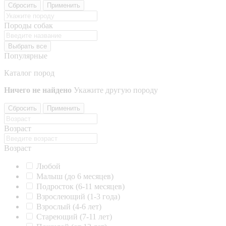
Сбросить
Применить
Породы собак
Выбрать все
Популярные
Каталог пород
Ничего не найдено
Укажите другую породу
Сбросить
Применить
Возраст
Возраст
Любой
Малыш (до 6 месяцев)
Подросток (6-11 месяцев)
Взрослеющий (1-3 года)
Взрослый (4-6 лет)
Стареющий (7-11 лет)