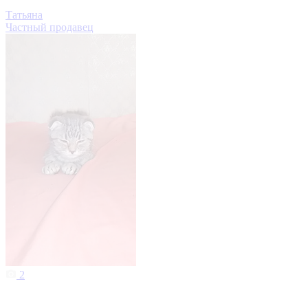
Татьяна
Частный продавец
2