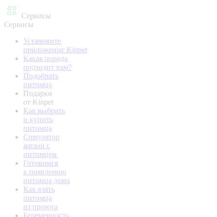
Сервисы
Сервисы
Установите
приложение Kinpet
Какая порода
подходит вам?
Подобрать
питомца
Подарки
от Kinpet
Как выбрать
и купить
питомца
Симулятор
жизни с
питомцем
Готовимся
к появлению
питомца дома
Как взять
питомца
из приюта
Беременность