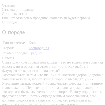
Отзывы
Отзывы о продавце
Оставить отзыв
Еще нет отзывов о продавце. Ваш отзыв будет первым.
О породе
О породе
Тип питомца:
Кошки
Порода:
Беспородная
Размер породы:
Средние
Советы
Стать хозяином собаки или кошки – это не только невероятная
радость, но и огромная ответственность. Как выбрать
будущего четвероного члена семьи?
Удостоверьтесь в том, что щенок или котенок здоров
Здоровые
малыши активны, любопытны и хорошо выглядят: у них
блестящие глазки, мокрый носик, чистая шерстка и упитанное
телосложение. Первые прививки малышам делает заводчик –
это должно быть отмечено в ветпаспорте. Если у породы есть
предрасположенность к определенным заболеваниям, вам
должны предоставить справки о том, что родители и их
потомство прошли тесты и полностью здоровы.