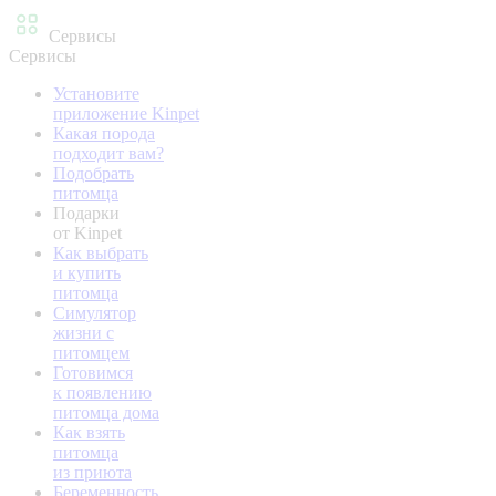
Сервисы
Сервисы
Установите
приложение Kinpet
Какая порода
подходит вам?
Подобрать
питомца
Подарки
от Kinpet
Как выбрать
и купить
питомца
Симулятор
жизни с
питомцем
Готовимся
к появлению
питомца дома
Как взять
питомца
из приюта
Беременность