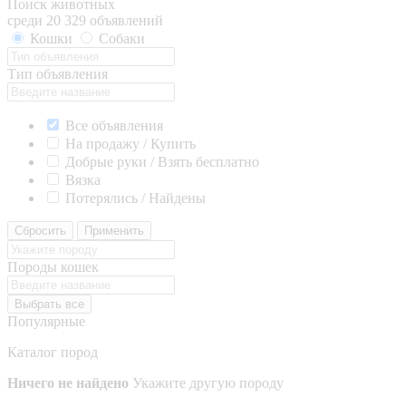
Поиск животных
среди 20 329 объявлений
Кошки
Собаки
Тип объявления
Все объявления
На продажу / Купить
Добрые руки / Взять бесплатно
Вязка
Потерялись / Найдены
Сбросить
Применить
Породы кошек
Выбрать все
Популярные
Каталог пород
Ничего не найдено
Укажите другую породу