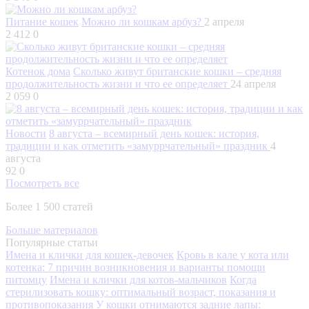
Питание кошек
Можно ли кошкам арбуз?
2 апреля
2 412
0
Котенок дома
Сколько живут британские кошки – средняя
продолжительность жизни и что ее определяет
24 апреля
2 059
0
Новости
8 августа – всемирный день кошек: история,
традиции и как отметить «замуррчательный» праздник
4
августа
92
0
Посмотреть все
Более 1 500 статей
Больше материалов
Популярные статьи
Имена и клички для кошек-девочек
Кровь в кале у кота или
котенка: 7 причин возникновения и варианты помощи
питомцу
Имена и клички для котов-мальчиков
Когда
стерилизовать кошку: оптимальный возраст, показания и
противопоказания
У кошки отнимаются задние лапы: