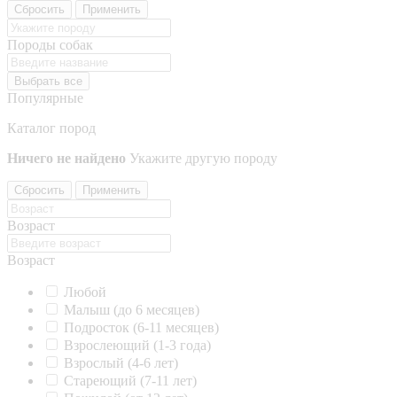
Сбросить
Применить
Породы собак
Выбрать все
Популярные
Каталог пород
Ничего не найдено
Укажите другую породу
Сбросить
Применить
Возраст
Возраст
Любой
Малыш (до 6 месяцев)
Подросток (6-11 месяцев)
Взрослеющий (1-3 года)
Взрослый (4-6 лет)
Стареющий (7-11 лет)