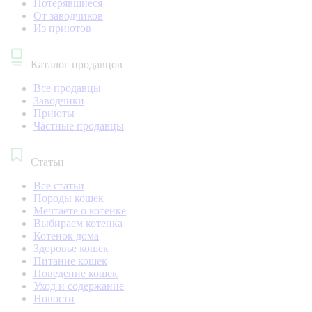
Потерявшиеся
От заводчиков
Из приютов
Каталог продавцов
Все продавцы
Заводчики
Приюты
Частные продавцы
Статьи
Все статьи
Породы кошек
Мечтаете о котенке
Выбираем котенка
Котенок дома
Здоровье кошек
Питание кошек
Поведение кошек
Уход и содержание
Новости