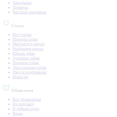
Заводчики
Приюты
Частные продавцы
Статьи
Все статьи
Породы собак
Мечтаете о щенке
Выбираем щенка
Щенок дома
Здоровье собак
Питание собак
Дрессировка собак
Уход и содержание
Новости
Объявления
Все объявления
На продажу
В добрые руки
Вязка