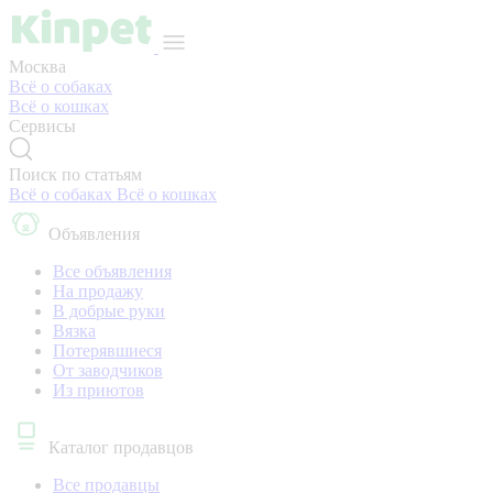
Москва
Всё о собаках
Всё о кошках
Сервисы
Поиск по статьям
Всё о собаках
Всё о кошках
Объявления
Все объявления
На продажу
В добрые руки
Вязка
Потерявшиеся
От заводчиков
Из приютов
Каталог продавцов
Все продавцы