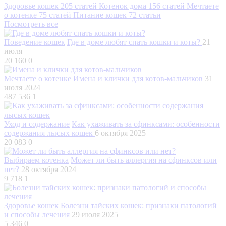
Здоровье кошек
205 статей
Котенок дома
156 статей
Мечтаете
о котенке
75 статей
Питание кошек
72 статьи
Посмотреть все
Поведение кошек
Где в доме любят спать кошки и коты?
21
июля
20 160
0
Мечтаете о котенке
Имена и клички для котов-мальчиков
31
июля 2024
487 536
1
Уход и содержание
Как ухаживать за сфинксами: особенности
содержания лысых кошек
6 октября 2025
20 083
0
Выбираем котенка
Может ли быть аллергия на сфинксов или
нет?
28 октября 2024
9 718
1
Здоровье кошек
Болезни тайских кошек: признаки патологий
и способы лечения
29 июля 2025
5 346
0