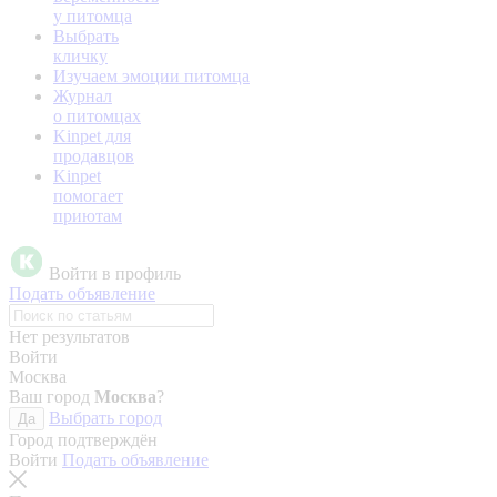
у питомца
Выбрать
кличку
Изучаем эмоции питомца
Журнал
о питомцах
Kinpet для
продавцов
Kinpet
помогает
приютам
Войти в профиль
Подать объявление
Нет результатов
Войти
Москва
Ваш город
Москва
?
Выбрать город
Да
Город подтверждён
Войти
Подать объявление