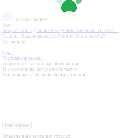
Сиамская кошка
3 мес.
полусиамская девочка
Республика Северная Осетия —
Алания, Владикавказ, ул. Ленина
18 июля, 09:27
Договорная
Лера
Частный продавец
Подпишитесь на новые объявления
И мы сообщим, когда они появятся
Все породы - Северная Осетия-Алания
Подписаться
Объявления в соседних городах