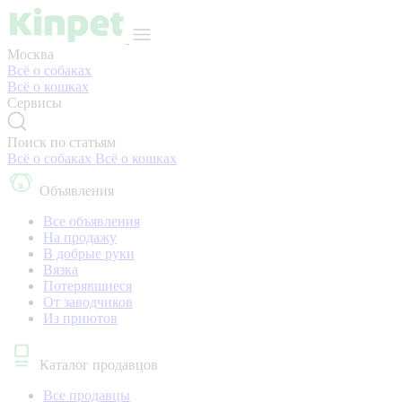
Москва
Всё о собаках
Всё о кошках
Сервисы
Поиск по статьям
Всё о собаках
Всё о кошках
Объявления
Все объявления
На продажу
В добрые руки
Вязка
Потерявшиеся
От заводчиков
Из приютов
Каталог продавцов
Все продавцы