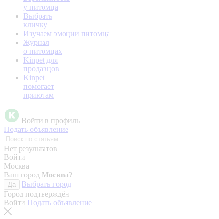
у питомца
Выбрать
кличку
Изучаем эмоции питомца
Журнал
о питомцах
Kinpet для
продавцов
Kinpet
помогает
приютам
Войти в профиль
Подать объявление
Нет результатов
Войти
Москва
Ваш город
Москва
?
Выбрать город
Да
Город подтверждён
Войти
Подать объявление