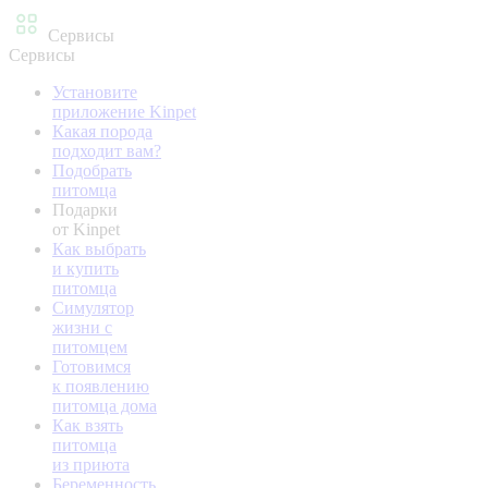
Сервисы
Сервисы
Установите
приложение Kinpet
Какая порода
подходит вам?
Подобрать
питомца
Подарки
от Kinpet
Как выбрать
и купить
питомца
Симулятор
жизни с
питомцем
Готовимся
к появлению
питомца дома
Как взять
питомца
из приюта
Беременность