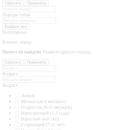
Сбросить
Применить
Породы собак
Выбрать все
Популярные
Каталог пород
Ничего не найдено
Укажите другую породу
Сбросить
Применить
Возраст
Возраст
Любой
Малыш (до 6 месяцев)
Подросток (6-11 месяцев)
Взрослеющий (1-3 года)
Взрослый (4-6 лет)
Стареющий (7-11 лет)