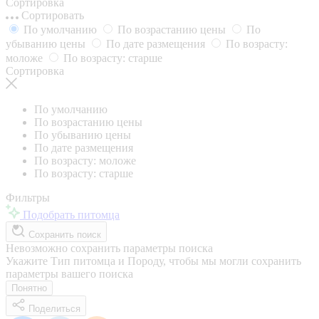
Сортировка
Сортировать
По умолчанию
По возрастанию цены
По
убыванию цены
По дате размещения
По возрасту:
моложе
По возрасту: старше
Сортировка
По умолчанию
По возрастанию цены
По убыванию цены
По дате размещения
По возрасту: моложе
По возрасту: старше
Фильтры
Подобрать питомца
Сохранить поиск
Невозможно сохранить параметры поиска
Укажите Тип питомца и Породу, чтобы мы могли сохранить
параметры вашего поиска
Понятно
Поделиться