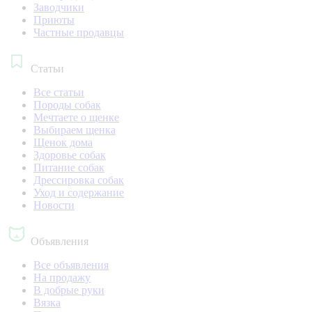
Заводчики
Приюты
Частные продавцы
Статьи
Все статьи
Породы собак
Мечтаете о щенке
Выбираем щенка
Щенок дома
Здоровье собак
Питание собак
Дрессировка собак
Уход и содержание
Новости
Объявления
Все объявления
На продажу
В добрые руки
Вязка