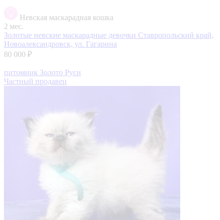
Невская маскарадная кошка
2 мес.
Золотые невские маскарадные девочки
Ставропольский край,
Новоалександровск, ул. Гагарина
80 000 ₽
питомник Золото Руси
Частный продавец