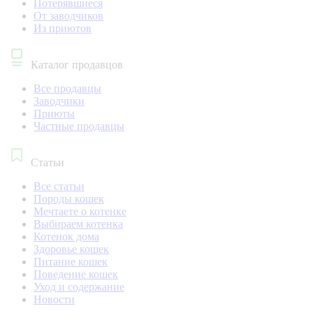
Потерявшиеся
От заводчиков
Из приютов
Каталог продавцов
Все продавцы
Заводчики
Приюты
Частные продавцы
Статьи
Все статьи
Породы кошек
Мечтаете о котенке
Выбираем котенка
Котенок дома
Здоровье кошек
Питание кошек
Поведение кошек
Уход и содержание
Новости