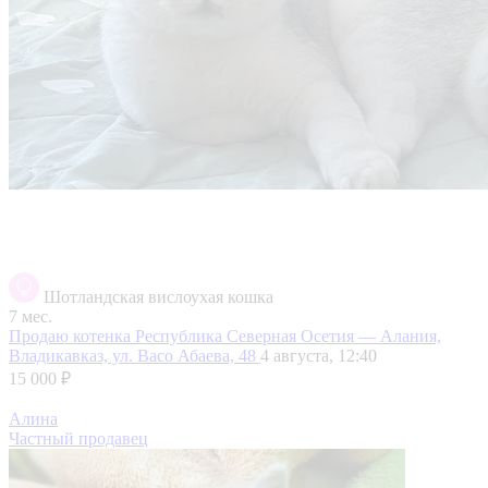
Шотландская вислоухая кошка
7 мес.
Продаю котенка
Республика Северная Осетия — Алания,
Владикавказ, ул. Васо Абаева, 48
4 августа, 12:40
15 000 ₽
Алина
Частный продавец