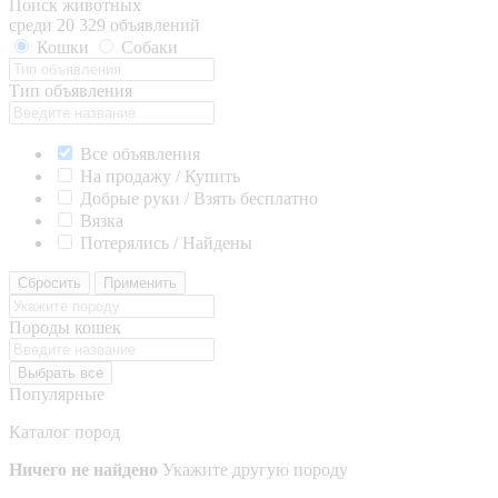
Поиск животных
среди 20 329 объявлений
Кошки
Собаки
Тип объявления
Все объявления
На продажу / Купить
Добрые руки / Взять бесплатно
Вязка
Потерялись / Найдены
Сбросить
Применить
Породы кошек
Выбрать все
Популярные
Каталог пород
Ничего не найдено
Укажите другую породу