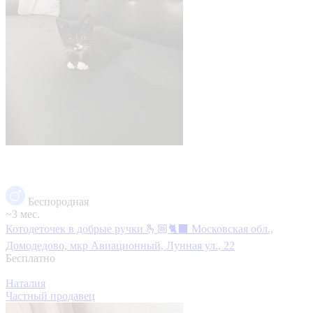
Беспородная
~3 мес.
Котодеточек в добрые ручки 🫰🏼🐈‍⬛
Московская обл.,
Домодедово, мкр Авиационный, Лунная ул., 22
Бесплатно
Наталия
Частный продавец