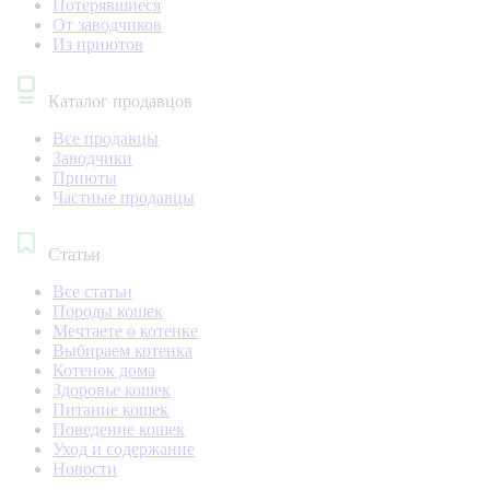
Потерявшиеся
От заводчиков
Из приютов
Каталог продавцов
Все продавцы
Заводчики
Приюты
Частные продавцы
Статьи
Все статьи
Породы кошек
Мечтаете о котенке
Выбираем котенка
Котенок дома
Здоровье кошек
Питание кошек
Поведение кошек
Уход и содержание
Новости