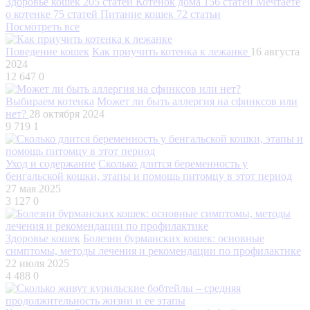
Здоровье кошек
205 статей
Котенок дома
156 статей
Мечтаете
о котенке
75 статей
Питание кошек
72 статьи
Посмотреть все
Поведение кошек
Как приучить котенка к лежанке
16 августа
2024
12 647
0
Выбираем котенка
Может ли быть аллергия на сфинксов или
нет?
28 октября 2024
9 719
1
Уход и содержание
Сколько длится беременность у
бенгальской кошки, этапы и помощь питомцу в этот период
27 мая 2025
3 127
0
Здоровье кошек
Болезни бурманских кошек: основные
симптомы, методы лечения и рекомендации по профилактике
22 июля 2025
4 488
0