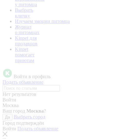
у питомца
Выбрать
кличку
Изучаем эмоции питомца
Журнал
о питомцах
Kinpet для
продавцов
Kinpet
помогает
приютам
Войти в профиль
Подать объявление
Нет результатов
Войти
Москва
Ваш город
Москва
?
Выбрать город
Да
Город подтверждён
Войти
Подать объявление