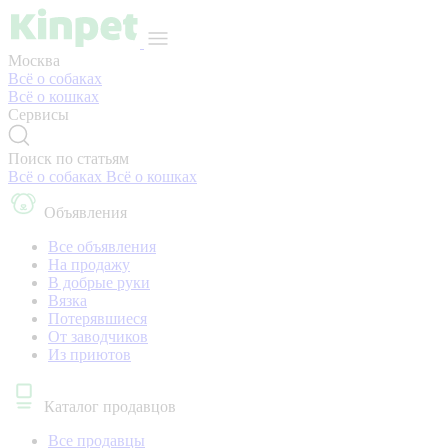
Москва
Всё о собаках
Всё о кошках
Сервисы
Поиск по статьям
Всё о собаках
Всё о кошках
Объявления
Все объявления
На продажу
В добрые руки
Вязка
Потерявшиеся
От заводчиков
Из приютов
Каталог продавцов
Все продавцы