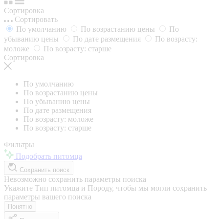
Сортировка
Сортировать
По умолчанию
По возрастанию цены
По
убыванию цены
По дате размещения
По возрасту:
моложе
По возрасту: старше
Сортировка
По умолчанию
По возрастанию цены
По убыванию цены
По дате размещения
По возрасту: моложе
По возрасту: старше
Фильтры
Подобрать питомца
Сохранить поиск
Невозможно сохранить параметры поиска
Укажите Тип питомца и Породу, чтобы мы могли сохранить
параметры вашего поиска
Понятно