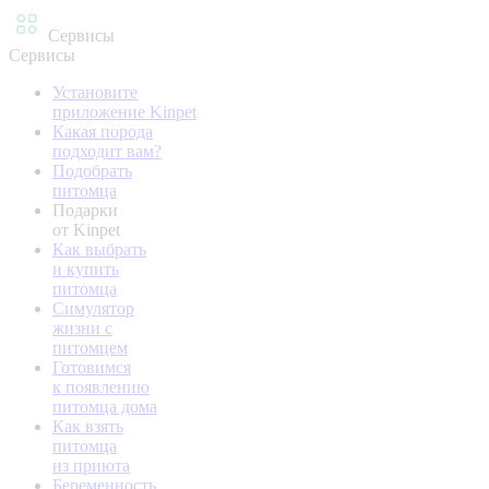
Сервисы
Сервисы
Установите
приложение Kinpet
Какая порода
подходит вам?
Подобрать
питомца
Подарки
от Kinpet
Как выбрать
и купить
питомца
Симулятор
жизни с
питомцем
Готовимся
к появлению
питомца дома
Как взять
питомца
из приюта
Беременность