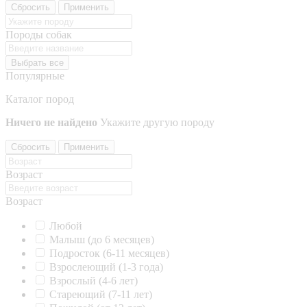
Сбросить
Применить
Породы собак
Выбрать все
Популярные
Каталог пород
Ничего не найдено
Укажите другую породу
Сбросить
Применить
Возраст
Возраст
Любой
Малыш (до 6 месяцев)
Подросток (6-11 месяцев)
Взрослеющий (1-3 года)
Взрослый (4-6 лет)
Стареющий (7-11 лет)