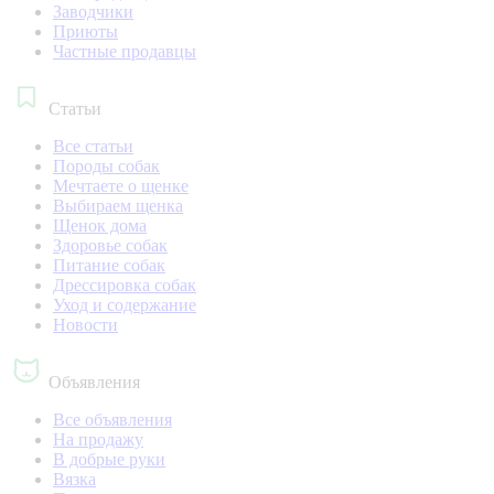
Заводчики
Приюты
Частные продавцы
Статьи
Все статьи
Породы собак
Мечтаете о щенке
Выбираем щенка
Щенок дома
Здоровье собак
Питание собак
Дрессировка собак
Уход и содержание
Новости
Объявления
Все объявления
На продажу
В добрые руки
Вязка