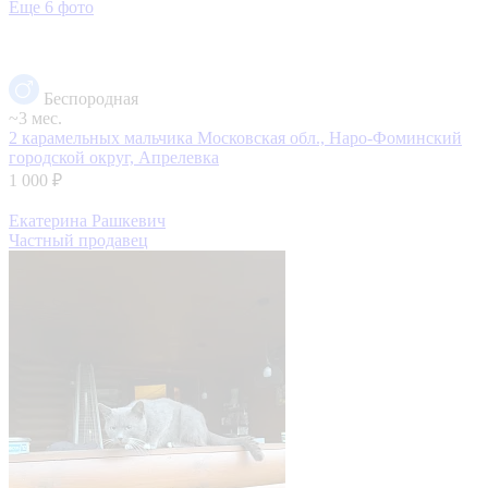
Еще 6 фото
Беспородная
~3 мес.
2 карамельных мальчика
Московская обл., Наро-Фоминский
городской округ, Апрелевка
1 000 ₽
Екатерина Рашкевич
Частный продавец