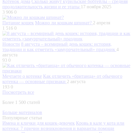
Котенок дома
Сколько живут курильские бобтейлы – средняя
продолжительность жизни и ее этапы
17 ноября 2025
3 906
0
Питание кошек
Можно ли кошкам шпинат?
2 апреля
1 516
0
Новости
8 августа – всемирный день кошек: история,
традиции и как отметить «замуррчательный» праздник
4
августа
93
0
Мечтаете о котенке
Как отличить «британца» от обычного
котенка — основные признаки
2 августа
193
0
Посмотреть все
Более 1 500 статей
Больше материалов
Популярные статьи
Имена и клички для кошек-девочек
Кровь в кале у кота или
котенка: 7 причин возникновения и варианты помощи