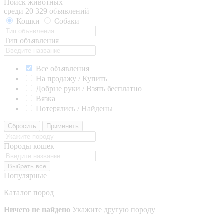
Поиск животных
среди 20 329 объявлений
Кошки
Собаки
Тип объявления
Все объявления
На продажу / Купить
Добрые руки / Взять бесплатно
Вязка
Потерялись / Найдены
Сбросить
Применить
Породы кошек
Выбрать все
Популярные
Каталог пород
Ничего не найдено
Укажите другую породу