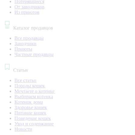
Потерявшиеся
От заводчиков
Из приютов
Каталог продавцов
Все продавцы
Заводчики
Приюты
Частные продавцы
Статьи
Все статьи
Породы кошек
Мечтаете о котенке
Выбираем котенка
Котенок дома
Здоровье кошек
Питание кошек
Поведение кошек
Уход и содержание
Новости