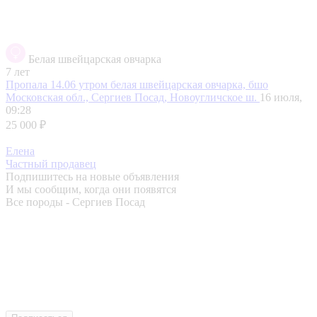
Белая швейцарская овчарка
7 лет
Пропала 14.06 утром белая швейцарская овчарка, бшо
Московская обл., Сергиев Посад, Новоугличское ш.
16 июля,
09:28
25 000 ₽
Елена
Частный продавец
Подпишитесь на новые объявления
И мы сообщим, когда они появятся
Все породы - Сергиев Посад