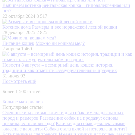
Выбираем котенка
Бенгальская кошка – гипоаллергенная или
нет?
22 октября 2024
8 517
Котенок дома
Размеры и вес норвежской лесной кошки
28 декабря 2025
2 825
Питание кошек
Можно ли кошкам мед?
2 апреля
1 469
Новости
8 августа – всемирный день кошек: история,
традиции и как отметить «замуррчательный» праздник
31 июля
93
Посмотреть ещё
Более 1 500 статей
Больше материалов
Популярные статьи
Смешные и красивые клички для собак: имена для разных
пород и размеров
Разведение собак на продажу: основы,
правила, есть ли выгода?
Клички для собак-девочек: самые
классные варианты
Собака стала вялой и потеряла аппетит?
Есть причины для тревоги
Имена и клички для кошек-девочек