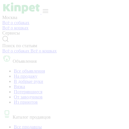
Москва
Всё о собаках
Всё о кошках
Сервисы
Поиск по статьям
Всё о собаках
Всё о кошках
Объявления
Все объявления
На продажу
В добрые руки
Вязка
Потерявшиеся
От заводчиков
Из приютов
Каталог продавцов
Все продавцы