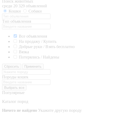
Поиск животных
среди 20 329 объявлений
Кошки
Собаки
Тип объявления
Все объявления
На продажу / Купить
Добрые руки / Взять бесплатно
Вязка
Потерялись / Найдены
Сбросить
Применить
Породы кошек
Выбрать все
Популярные
Каталог пород
Ничего не найдено
Укажите другую породу