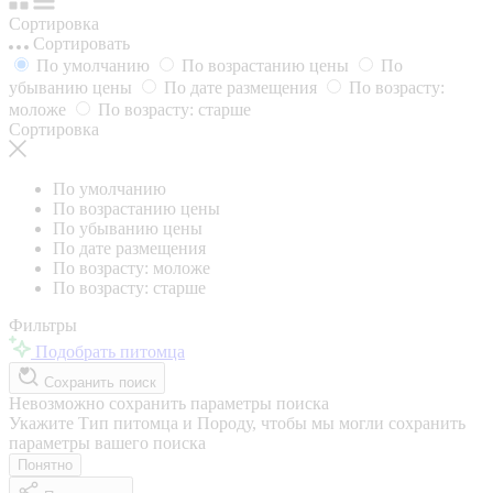
Сортировка
Сортировать
По умолчанию
По возрастанию цены
По
убыванию цены
По дате размещения
По возрасту:
моложе
По возрасту: старше
Сортировка
По умолчанию
По возрастанию цены
По убыванию цены
По дате размещения
По возрасту: моложе
По возрасту: старше
Фильтры
Подобрать питомца
Сохранить поиск
Невозможно сохранить параметры поиска
Укажите Тип питомца и Породу, чтобы мы могли сохранить
параметры вашего поиска
Понятно