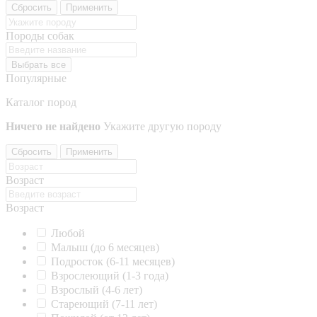
Сбросить
Применить
Породы собак
Выбрать все
Популярные
Каталог пород
Ничего не найдено
Укажите другую породу
Сбросить
Применить
Возраст
Возраст
Любой
Малыш (до 6 месяцев)
Подросток (6-11 месяцев)
Взрослеющий (1-3 года)
Взрослый (4-6 лет)
Стареющий (7-11 лет)