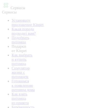
Сервисы
Сервисы
Установите
приложение Kinpet
Какая порода
подходит вам?
Подобрать
питомца
Подарки
от Kinpet
Как выбрать
и купить
питомца
Симулятор
жизни с
питомцем
Готовимся
к появлению
питомца дома
Как взять
питомца
из приюта
Беременность