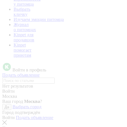
у питомца
Выбрать
кличку
Изучаем эмоции питомца
Журнал
о питомцах
Kinpet для
продавцов
Kinpet
помогает
приютам
Войти в профиль
Подать объявление
Нет результатов
Войти
Москва
Ваш город
Москва
?
Выбрать город
Да
Город подтверждён
Войти
Подать объявление