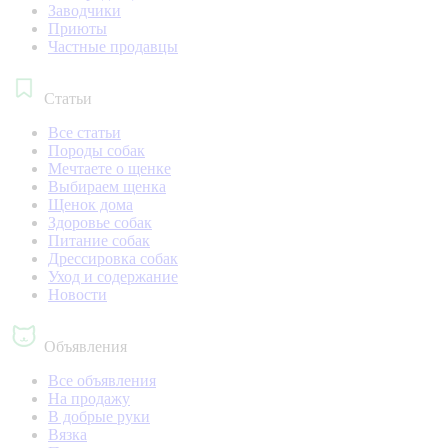
Заводчики
Приюты
Частные продавцы
Статьи
Все статьи
Породы собак
Мечтаете о щенке
Выбираем щенка
Щенок дома
Здоровье собак
Питание собак
Дрессировка собак
Уход и содержание
Новости
Объявления
Все объявления
На продажу
В добрые руки
Вязка