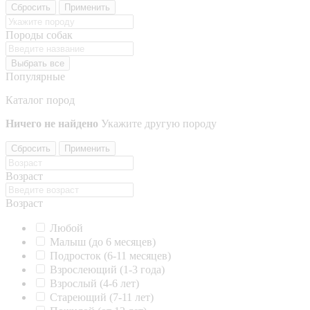
Сбросить
Применить
Породы собак
Выбрать все
Популярные
Каталог пород
Ничего не найдено
Укажите другую породу
Сбросить
Применить
Возраст
Возраст
Любой
Малыш (до 6 месяцев)
Подросток (6-11 месяцев)
Взрослеющий (1-3 года)
Взрослый (4-6 лет)
Стареющий (7-11 лет)