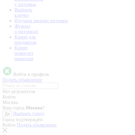
у питомца
Выбрать
кличку
Изучаем эмоции питомца
Журнал
о питомцах
Kinpet для
продавцов
Kinpet
помогает
приютам
Войти в профиль
Подать объявление
Нет результатов
Войти
Москва
Ваш город
Москва
?
Выбрать город
Да
Город подтверждён
Войти
Подать объявление