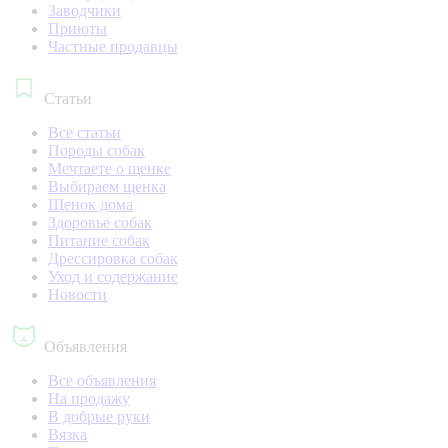
Заводчики
Приюты
Частные продавцы
Статьи
Все статьи
Породы собак
Мечтаете о щенке
Выбираем щенка
Щенок дома
Здоровье собак
Питание собак
Дрессировка собак
Уход и содержание
Новости
Объявления
Все объявления
На продажу
В добрые руки
Вязка