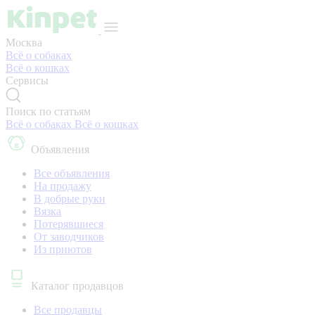
Москва
Всё о собаках
Всё о кошках
Сервисы
Поиск по статьям
Всё о собаках
Всё о кошках
Объявления
Все объявления
На продажу
В добрые руки
Вязка
Потерявшиеся
От заводчиков
Из приютов
Каталог продавцов
Все продавцы