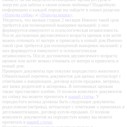
энергию для заботы о своем новом любимце? Подробную
информацию о каждой породе вы найдете в наших разделах
«Породы собак»
и
«Породы кошек»
.
Убедитесь, что малыш старше 2 месяцев
Именно такой срок
требуется для полноценной выкормки малышей: у них
формируется иммунитет и психологическая независимость.
После достижения двухмесячного возраста щенков или котят
можно отнимать от матери и привозить в новый дом.Именно
такой срок требуется для полноценной выкормки малышей: у
них формируется иммунитет и психологическая
независимость. После достижения двухмесячного возраста
щенков или котят можно отнимать от матери и привозить в
новый дом.
Проверьте документы при покупке породистого животного
Обязательный перечень документов для щенка: ветпаспорт с
отметками о вакцинации, договор купли-продажи, метрика,
акт вязки родителей и актировка. В питомниках щенкам
также проставляют клеймо. О полном комплекте документов
на собаку вы можете прочитать в
нашей статье
.
У
породистого котика должны быть следующие документы:
родословная (метрика), ветпаспорт с отметками о прививках и
дегельминтизации, договор купли-продажи. О полном
комплекте документов на породистую кошку вы можете
прочитать в
нашей статье
.