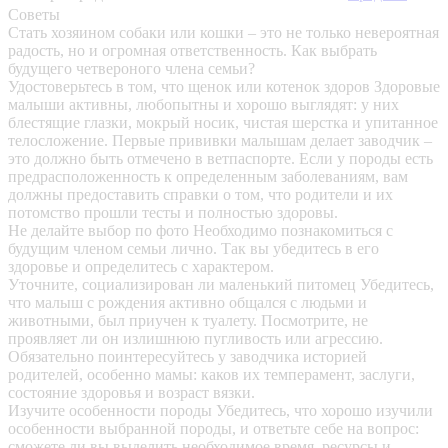
Советы
Стать хозяином собаки или кошки – это не только невероятная
радость, но и огромная ответственность. Как выбрать
будущего четвероного члена семьи?
Удостоверьтесь в том, что щенок или котенок здоров
Здоровые
малыши активны, любопытны и хорошо выглядят: у них
блестящие глазки, мокрый носик, чистая шерстка и упитанное
телосложение. Первые прививки малышам делает заводчик –
это должно быть отмечено в ветпаспорте. Если у породы есть
предрасположенность к определенным заболеваниям, вам
должны предоставить справки о том, что родители и их
потомство прошли тесты и полностью здоровы.
Не делайте выбор по фото
Необходимо познакомиться с
будущим членом семьи лично. Так вы убедитесь в его
здоровье и определитесь с характером.
Уточните, социализирован ли маленький питомец
Убедитесь,
что малыш с рождения активно общался с людьми и
животными, был приучен к туалету. Посмотрите, не
проявляет ли он излишнюю пугливость или агрессию.
Обязательно поинтересуйтесь у заводчика историей
родителей, особенно мамы: каков их темперамент, заслуги,
состояние здоровья и возраст вязки.
Изучите особенности породы
Убедитесь, что хорошо изучили
особенности выбранной породы, и ответьте себе на вопрос:
сможете ли вы выделить необходимое время, ресурсы и