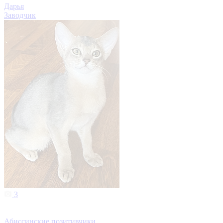
Дарья
Заводчик
3
Абиссинские позитивчики