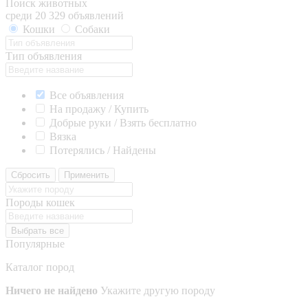
Поиск животных
среди 20 329 объявлений
Кошки
Собаки
Тип объявления
Все объявления
На продажу / Купить
Добрые руки / Взять бесплатно
Вязка
Потерялись / Найдены
Сбросить
Применить
Породы кошек
Выбрать все
Популярные
Каталог пород
Ничего не найдено
Укажите другую породу