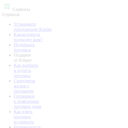
Сервисы
Сервисы
Установите
приложение Kinpet
Какая порода
подходит вам?
Подобрать
питомца
Подарки
от Kinpet
Как выбрать
и купить
питомца
Симулятор
жизни с
питомцем
Готовимся
к появлению
питомца дома
Как взять
питомца
из приюта
Беременность