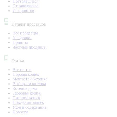
Потерявшиеся
От заводчиков
Из приютов
Каталог продавцов
Все продавцы
Заводчики
Приюты
Частные продавцы
Статьи
Все статьи
Породы кошек
Мечтаете о котенке
Выбираем котенка
Котенок дома
Здоровье кошек
Питание кошек
Поведение кошек
Уход и содержание
Новости