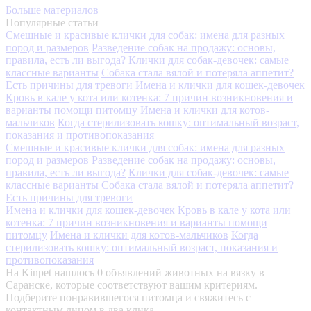
Больше материалов
Популярные статьи
Смешные и красивые клички для собак: имена для разных
пород и размеров
Разведение собак на продажу: основы,
правила, есть ли выгода?
Клички для собак-девочек: самые
классные варианты
Собака стала вялой и потеряла аппетит?
Есть причины для тревоги
Имена и клички для кошек-девочек
Кровь в кале у кота или котенка: 7 причин возникновения и
варианты помощи питомцу
Имена и клички для котов-
мальчиков
Когда стерилизовать кошку: оптимальный возраст,
показания и противопоказания
Смешные и красивые клички для собак: имена для разных
пород и размеров
Разведение собак на продажу: основы,
правила, есть ли выгода?
Клички для собак-девочек: самые
классные варианты
Собака стала вялой и потеряла аппетит?
Есть причины для тревоги
Имена и клички для кошек-девочек
Кровь в кале у кота или
котенка: 7 причин возникновения и варианты помощи
питомцу
Имена и клички для котов-мальчиков
Когда
стерилизовать кошку: оптимальный возраст, показания и
противопоказания
На Kinpet нашлось 0 объявлений животных на вязку в
Саранске, которые соответствуют вашим критериям.
Подберите понравившегося питомца и свяжитесь с
контактным лицом в два клика.