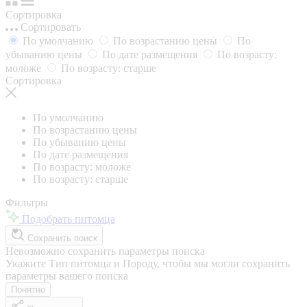
Сортировка
Сортировать
По умолчанию
По возрастанию цены
По
убыванию цены
По дате размещения
По возрасту:
моложе
По возрасту: старше
Сортировка
По умолчанию
По возрастанию цены
По убыванию цены
По дате размещения
По возрасту: моложе
По возрасту: старше
Фильтры
Подобрать питомца
Сохранить поиск
Невозможно сохранить параметры поиска
Укажите Тип питомца и Породу, чтобы мы могли сохранить
параметры вашего поиска
Понятно