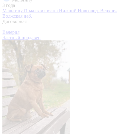
3 года
Мальтипу f1 мальчик вязка
Нижний Новгород, Верхне-
Волжская наб.
Договорная
Валерия
Частный продавец