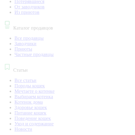
Потерявшиеся
От заводчиков
Из приютов
Каталог продавцов
Все продавцы
Заводчики
Приюты
Частные продавцы
Статьи
Все статьи
Породы кошек
Мечтаете о котенке
Выбираем котенка
Котенок дома
Здоровье кошек
Питание кошек
Поведение кошек
Уход и содержание
Новости