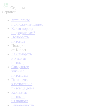
Сервисы
Сервисы
Установите
приложение Kinpet
Какая порода
подходит вам?
Подобрать
питомца
Подарки
от Kinpet
Как выбрать
и купить
питомца
Симулятор
жизни с
питомцем
Готовимся
к появлению
питомца дома
Как взять
питомца
из приюта
Беременность