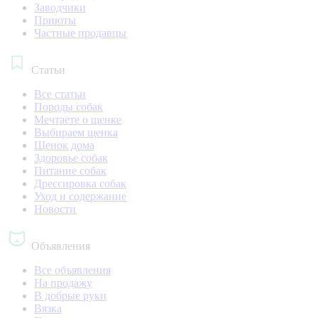
Заводчики
Приюты
Частные продавцы
Статьи
Все статьи
Породы собак
Мечтаете о щенке
Выбираем щенка
Щенок дома
Здоровье собак
Питание собак
Дрессировка собак
Уход и содержание
Новости
Объявления
Все объявления
На продажу
В добрые руки
Вязка