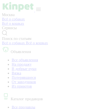
Москва
Всё о собаках
Всё о кошках
Сервисы
Поиск по статьям
Всё о собаках
Всё о кошках
Объявления
Все объявления
На продажу
В добрые руки
Вязка
Потерявшиеся
От заводчиков
Из приютов
Каталог продавцов
Все продавцы