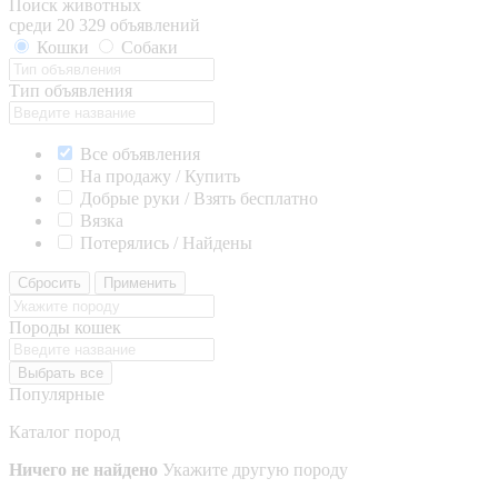
Поиск животных
среди 20 329 объявлений
Кошки
Собаки
Тип объявления
Все объявления
На продажу / Купить
Добрые руки / Взять бесплатно
Вязка
Потерялись / Найдены
Сбросить
Применить
Породы кошек
Выбрать все
Популярные
Каталог пород
Ничего не найдено
Укажите другую породу