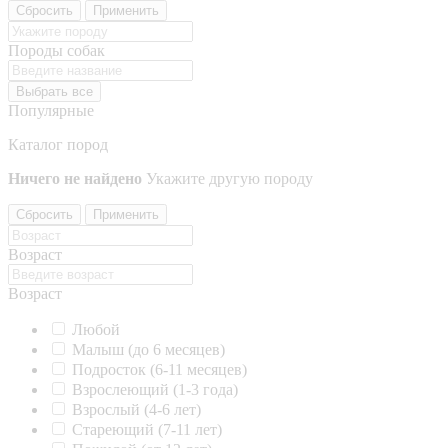
Сбросить
Применить
Породы собак
Выбрать все
Популярные
Каталог пород
Ничего не найдено
Укажите другую породу
Сбросить
Применить
Возраст
Возраст
Любой
Малыш (до 6 месяцев)
Подросток (6-11 месяцев)
Взрослеющий (1-3 года)
Взрослый (4-6 лет)
Стареющий (7-11 лет)