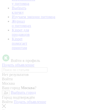
у питомца
Выбрать
кличку
Изучаем эмоции питомца
Журнал
о питомцах
Kinpet для
продавцов
Kinpet
помогает
приютам
Войти в профиль
Подать объявление
Нет результатов
Войти
Москва
Ваш город
Москва
?
Выбрать город
Да
Город подтверждён
Войти
Подать объявление