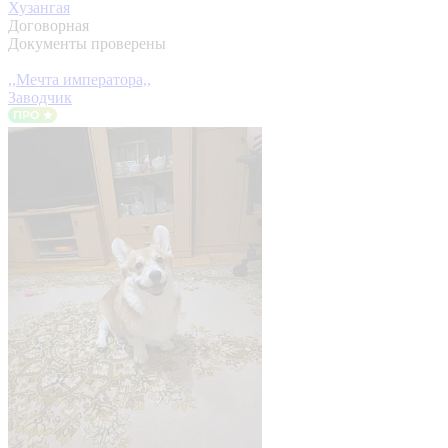
Хузангая
Договорная
Документы проверены
,,Мечта императора,,
Заводчик