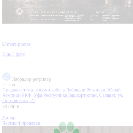
Еще 3 фото
Лабрадор-ретривер
21 год
Предлагается для вязки кобель Лабрадор Ретривер. Юный
Чемпион РКФ. Уфа
Республика Башкортостан, Салават, ул.
Островского, 21
50 000 ₽
Динара
Частный продавец