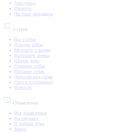
Заводчики
Приюты
Частные продавцы
Статьи
Все статьи
Породы собак
Мечтаете о щенке
Выбираем щенка
Щенок дома
Здоровье собак
Питание собак
Дрессировка собак
Уход и содержание
Новости
Объявления
Все объявления
На продажу
В добрые руки
Вязка