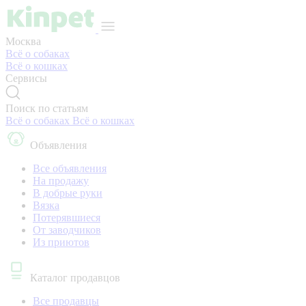
Москва
Всё о собаках
Всё о кошках
Сервисы
Поиск по статьям
Всё о собаках
Всё о кошках
Объявления
Все объявления
На продажу
В добрые руки
Вязка
Потерявшиеся
От заводчиков
Из приютов
Каталог продавцов
Все продавцы