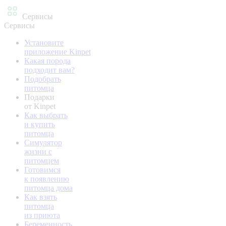
Сервисы
Сервисы
Установите
приложение Kinpet
Какая порода
подходит вам?
Подобрать
питомца
Подарки
от Kinpet
Как выбрать
и купить
питомца
Симулятор
жизни с
питомцем
Готовимся
к появлению
питомца дома
Как взять
питомца
из приюта
Беременность