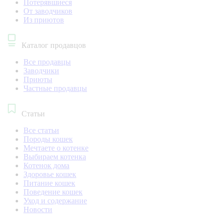
Потерявшиеся
От заводчиков
Из приютов
Каталог продавцов
Все продавцы
Заводчики
Приюты
Частные продавцы
Статьи
Все статьи
Породы кошек
Мечтаете о котенке
Выбираем котенка
Котенок дома
Здоровье кошек
Питание кошек
Поведение кошек
Уход и содержание
Новости