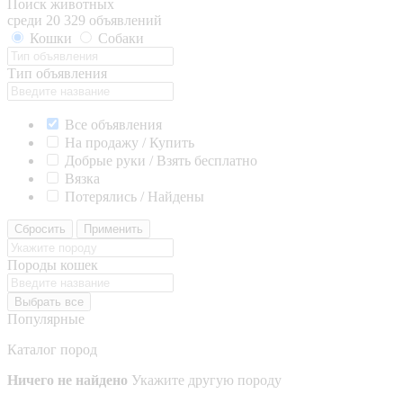
Поиск животных
среди 20 329 объявлений
Кошки
Собаки
Тип объявления
Все объявления
На продажу / Купить
Добрые руки / Взять бесплатно
Вязка
Потерялись / Найдены
Сбросить
Применить
Породы кошек
Выбрать все
Популярные
Каталог пород
Ничего не найдено
Укажите другую породу