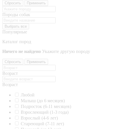
Сбросить
Применить
Породы собак
Выбрать все
Популярные
Каталог пород
Ничего не найдено
Укажите другую породу
Сбросить
Применить
Возраст
Возраст
Любой
Малыш (до 6 месяцев)
Подросток (6-11 месяцев)
Взрослеющий (1-3 года)
Взрослый (4-6 лет)
Стареющий (7-11 лет)