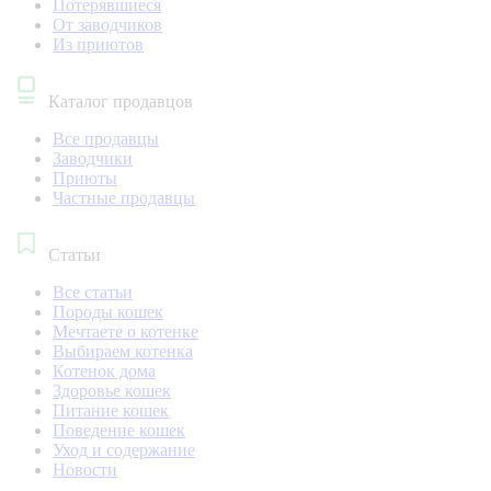
Потерявшиеся
От заводчиков
Из приютов
Каталог продавцов
Все продавцы
Заводчики
Приюты
Частные продавцы
Статьи
Все статьи
Породы кошек
Мечтаете о котенке
Выбираем котенка
Котенок дома
Здоровье кошек
Питание кошек
Поведение кошек
Уход и содержание
Новости