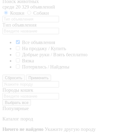
Поиск животных
среди 20 329 объявлений
Кошки
Собаки
Тип объявления
Все объявления
На продажу / Купить
Добрые руки / Взять бесплатно
Вязка
Потерялись / Найдены
Сбросить
Применить
Породы кошек
Выбрать все
Популярные
Каталог пород
Ничего не найдено
Укажите другую породу