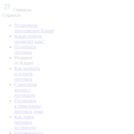
Сервисы
Сервисы
Установите
приложение Kinpet
Какая порода
подходит вам?
Подобрать
питомца
Подарки
от Kinpet
Как выбрать
и купить
питомца
Симулятор
жизни с
питомцем
Готовимся
к появлению
питомца дома
Как взять
питомца
из приюта
Беременность