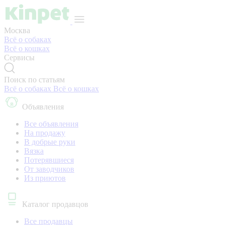
Москва
Всё о собаках
Всё о кошках
Сервисы
Поиск по статьям
Всё о собаках
Всё о кошках
Объявления
Все объявления
На продажу
В добрые руки
Вязка
Потерявшиеся
От заводчиков
Из приютов
Каталог продавцов
Все продавцы