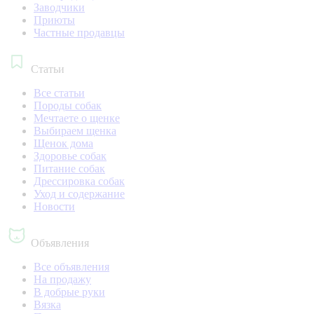
Заводчики
Приюты
Частные продавцы
Статьи
Все статьи
Породы собак
Мечтаете о щенке
Выбираем щенка
Щенок дома
Здоровье собак
Питание собак
Дрессировка собак
Уход и содержание
Новости
Объявления
Все объявления
На продажу
В добрые руки
Вязка