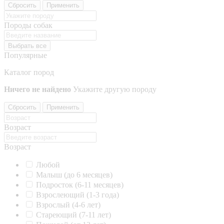
Сбросить
Применить
Породы собак
Выбрать все
Популярные
Каталог пород
Ничего не найдено
Укажите другую породу
Сбросить
Применить
Возраст
Возраст
Любой
Малыш (до 6 месяцев)
Подросток (6-11 месяцев)
Взрослеющий (1-3 года)
Взрослый (4-6 лет)
Стареющий (7-11 лет)