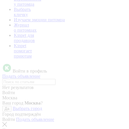
у питомца
Выбрать
кличку
Изучаем эмоции питомца
Журнал
о питомцах
Kinpet для
продавцов
Kinpet
помогает
приютам
Войти в профиль
Подать объявление
Нет результатов
Войти
Москва
Ваш город
Москва
?
Выбрать город
Да
Город подтверждён
Войти
Подать объявление