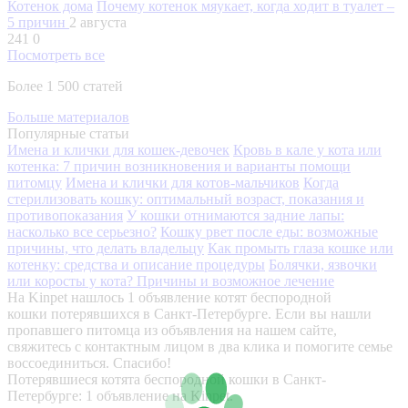
Котенок дома
Почему котенок мяукает, когда ходит в туалет –
5 причин
2 августа
241
0
Посмотреть все
Более 1 500 статей
Больше материалов
Популярные статьи
Имена и клички для кошек-девочек
Кровь в кале у кота или
котенка: 7 причин возникновения и варианты помощи
питомцу
Имена и клички для котов-мальчиков
Когда
стерилизовать кошку: оптимальный возраст, показания и
противопоказания
У кошки отнимаются задние лапы:
насколько все серьезно?
Кошку рвет после еды: возможные
причины, что делать владельцу
Как промыть глаза кошке или
котенку: средства и описание процедуры
Болячки, язвочки
или коросты у кота? Причины и возможное лечение
На Kinpet нашлось 1 объявление котят беспородной
кошки потерявшихся в Санкт-Петербурге. Если вы нашли
пропавшего питомца из объявления на нашем сайте,
свяжитесь с контактным лицом в два клика и помогите семье
воссоединиться. Спасибо!
Потерявшиеся котята беспородной кошки в Санкт-
Петербурге: 1 объявление на Kinpet.