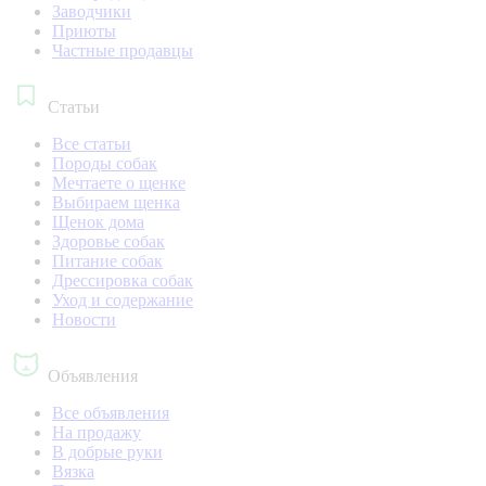
Заводчики
Приюты
Частные продавцы
Статьи
Все статьи
Породы собак
Мечтаете о щенке
Выбираем щенка
Щенок дома
Здоровье собак
Питание собак
Дрессировка собак
Уход и содержание
Новости
Объявления
Все объявления
На продажу
В добрые руки
Вязка