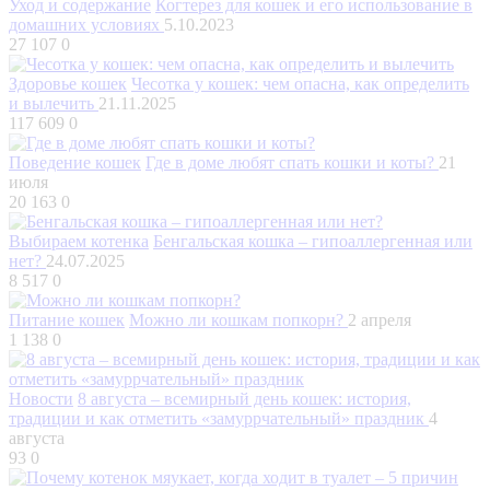
Уход и содержание
Когтерез для кошек и его использование в
домашних условиях
5.10.2023
27 107
0
Здоровье кошек
Чесотка у кошек: чем опасна, как определить
и вылечить
21.11.2025
117 609
0
Поведение кошек
Где в доме любят спать кошки и коты?
21
июля
20 163
0
Выбираем котенка
Бенгальская кошка – гипоаллергенная или
нет?
24.07.2025
8 517
0
Питание кошек
Можно ли кошкам попкорн?
2 апреля
1 138
0
Новости
8 августа – всемирный день кошек: история,
традиции и как отметить «замуррчательный» праздник
4
августа
93
0