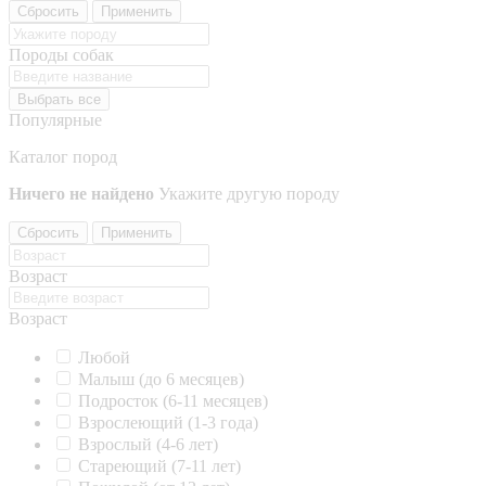
Сбросить
Применить
Породы собак
Выбрать все
Популярные
Каталог пород
Ничего не найдено
Укажите другую породу
Сбросить
Применить
Возраст
Возраст
Любой
Малыш (до 6 месяцев)
Подросток (6-11 месяцев)
Взрослеющий (1-3 года)
Взрослый (4-6 лет)
Стареющий (7-11 лет)