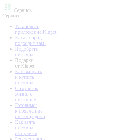
Сервисы
Сервисы
Установите
приложение Kinpet
Какая порода
подходит вам?
Подобрать
питомца
Подарки
от Kinpet
Как выбрать
и купить
питомца
Симулятор
жизни с
питомцем
Готовимся
к появлению
питомца дома
Как взять
питомца
из приюта
Беременность