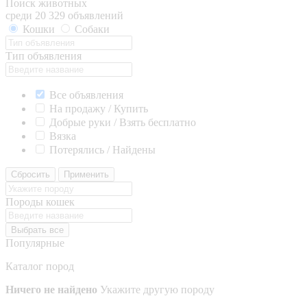
Поиск животных
среди 20 329 объявлений
Кошки
Собаки
Тип объявления
Все объявления
На продажу / Купить
Добрые руки / Взять бесплатно
Вязка
Потерялись / Найдены
Сбросить
Применить
Породы кошек
Выбрать все
Популярные
Каталог пород
Ничего не найдено
Укажите другую породу