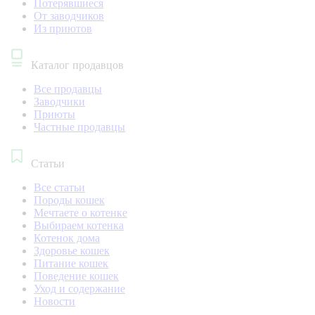
Потерявшиеся
От заводчиков
Из приютов
Каталог продавцов
Все продавцы
Заводчики
Приюты
Частные продавцы
Статьи
Все статьи
Породы кошек
Мечтаете о котенке
Выбираем котенка
Котенок дома
Здоровье кошек
Питание кошек
Поведение кошек
Уход и содержание
Новости