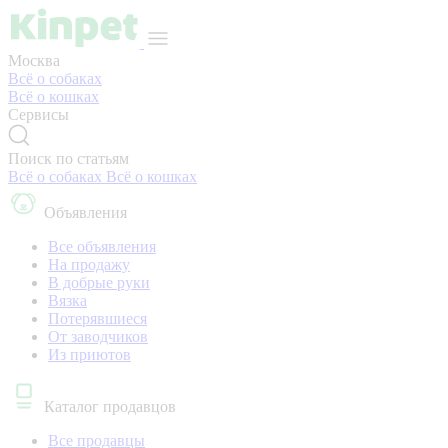
Москва
Всё о собаках
Всё о кошках
Сервисы
Поиск по статьям
Всё о собаках
Всё о кошках
Объявления
Все объявления
На продажу
В добрые руки
Вязка
Потерявшиеся
От заводчиков
Из приютов
Каталог продавцов
Все продавцы